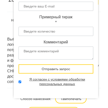
заявку
образец
Примерный тираж
Наличие:
В наличии
(на удалённом складе в Китае)
*
Доставка:
от 12 дней
Выбранный товар "Шариковая ручка BP-063 с
Комментарий
логотипом" мы можем изменить под ваши
потребности: брендировать, кастомизировать или
разработать "под ключ". Использовать ваш дизайн
и фирменные коробки напрямую у фабрик
производителей. А так же доставить в любую точку
Отправить запрос
СНГ "под ключ". Цена уже включает все расходы:
доставку, цена производства, документальное
Я согласен с условиями обработки
сопровождение.
персональных данных
Способ нанесения:
Тампопечать