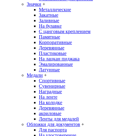
Значки
+
Металлические
Закатные
Заливные
На булавке
С цанговым креплением
Памятные
Корпоративные
Деревянные
Пластиковые
На лацкан пиджака
Эмалированные
Латунные
Медали
+
Спортивные
Сувенирные
Наградные
На ленте
На колодке
Деревянные
акриловые
Ленты для медалей
Обложки для документов
+
Для паспорта
На удостоверение