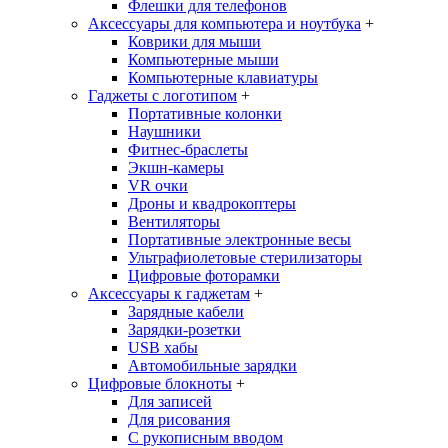
Флешки для телефонов
Аксессуары для компьютера и ноутбука
+
Коврики для мыши
Компьютерные мыши
Компьютерные клавиатуры
Гаджеты с логотипом
+
Портативные колонки
Наушники
Фитнес-браслеты
Экшн-камеры
VR очки
Дроны и квадрокоптеры
Вентиляторы
Портативные электронные весы
Ультрафиолетовые стерилизаторы
Цифровые фоторамки
Аксессуары к гаджетам
+
Зарядные кабели
Зарядки-розетки
USB хабы
Автомобильные зарядки
Цифровые блокноты
+
Для записей
Для рисования
С рукописным вводом