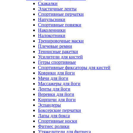
Скакалки
Эластичные ленты
Спортивные перчатки
Напульсники
Спортивные повязки
Наколенники
Налокотники
Тренировочные маски
Плечевые ремни
Теннисные ракетки
Усилители для кистей
Гетры спортивные
Спортивные фиксаторы для кистей
Коврики для йоги
Мячи для йоги
Массажеры для йоги
Ленты для йоги
Веревки для йоги
Кирпичи для йоги
Эспандеры
Боксерские перчатки
Лапы для бокса
Спортивные носки
Фитнес ролики
Утяжелители для фитнеса