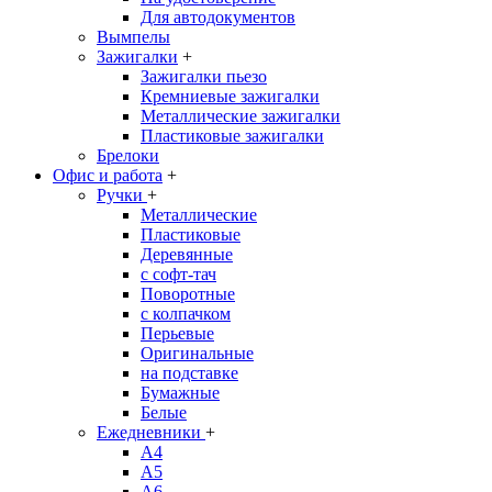
Для автодокументов
Вымпелы
Зажигалки
+
Зажигалки пьезо
Кремниевые зажигалки
Металлические зажигалки
Пластиковые зажигалки
Брелоки
Офис и работа
+
Ручки
+
Металлические
Пластиковые
Деревянные
с софт-тач
Поворотные
с колпачком
Перьевые
Оригинальные
на подставке
Бумажные
Белые
Ежедневники
+
A4
A5
A6