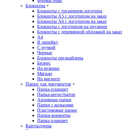
Фломастеры
Блокноты
+
Блокноты с тиснением логотипа
Блокноты А5 с логотипом на заказ
Блокноты А6 с логотипом на заказ
Блокноты с логотипом на пружине
Блокноты с деревянной обложкой на заказ
A4
В линейку
С ручкой
Черные
Блокноты органайзеры
Бизнес
На резинке
Мягкие
На магните
Папки для документов
+
Папка-планшет
Папка-регистратор
Архивные папки
Папки с кольцами
Пластиковые папки
Папки-конверты
Папка планшет
Картхолдеры