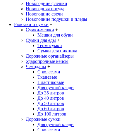
Новогодние флешки
Новогодняя посуда
Новогодние свечи
Новогодние подушки и пледы
Рюкзаки и сумки
+
Сумки-мешки
+
Мешки для обуви
Сумки для еды
+
Термосумки
Сумки для пикника
Дорожные органайзеры
Ударопрочные кейсы
Чемоданы
+
С колесами
Тканевые
Пластиковые
Для ручной клади
До 35 литров
До 40 литров
До 50 литров
До 60 литров
До 100 литров
Дорожные сумки
+
Для ручной клади
С колесами