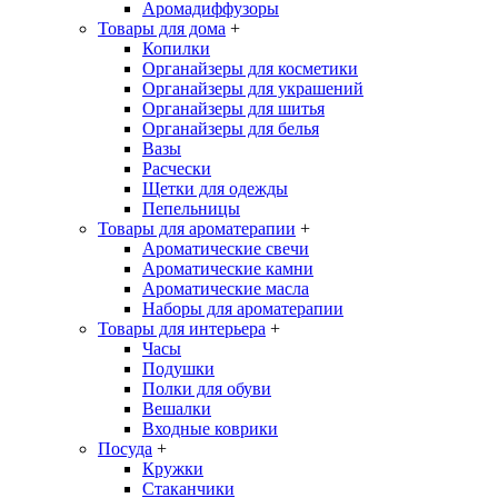
Аромадиффузоры
Товары для дома
+
Копилки
Органайзеры для косметики
Органайзеры для украшений
Органайзеры для шитья
Органайзеры для белья
Вазы
Расчески
Щетки для одежды
Пепельницы
Товары для ароматерапии
+
Ароматические свечи
Ароматические камни
Ароматические масла
Наборы для ароматерапии
Товары для интерьера
+
Часы
Подушки
Полки для обуви
Вешалки
Входные коврики
Посуда
+
Кружки
Стаканчики