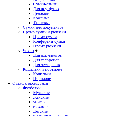
Сумки-слинг
Для ноутбуков
Деловые
Кожаные
Тканевые
Сумки для документов
Промо сумки и рюкзаки
+
Промо сумки
Конференц-сумки
Промо рюкзаки
Чехлы
+
Для документов
Для телефонов
Для чемоданов
Кошельки и портмоне
+
Кошельки
Портмоне
Одежда, аксессуары
+
Футболки
+
Мужские
Женские
унисекс
из хлопка
Детские
с длинным рукавом