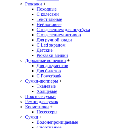
Рюкзаки
+
Походные
С колесами
Текстильные
Нейлоновые
С отделением для ноутбука
С отделением антивор
Для ручной клади
С Led экраном
Детские
Рюкзаки-мешки
Дорожные кошельки
+
Для документов
Для билетов
С Powerbank
Сумки-шопперы
+
Тканевые
Холщевые
Поясные сумки
Ремни для сумок
Косметички
+
Несессеры
Сумки
+
Водонепроницаемые
Спортивные