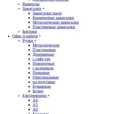
Вымпелы
Зажигалки
+
Зажигалки пьезо
Кремниевые зажигалки
Металлические зажигалки
Пластиковые зажигалки
Брелоки
Офис и работа
+
Ручки
+
Металлические
Пластиковые
Деревянные
с софт-тач
Поворотные
с колпачком
Перьевые
Оригинальные
на подставке
Бумажные
Белые
Ежедневники
+
A4
A5
A6
Кожаные