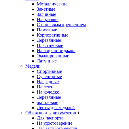
Металлические
Закатные
Заливные
На булавке
С цанговым креплением
Памятные
Корпоративные
Деревянные
Пластиковые
На лацкан пиджака
Эмалированные
Латунные
Медали
+
Спортивные
Сувенирные
Наградные
На ленте
На колодке
Деревянные
акриловые
Ленты для медалей
Обложки для документов
+
Для паспорта
На удостоверение
Для автодокументов