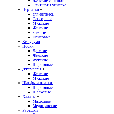
Женские свитшоты
Свитшоты унисекс
Перчатки
+
для фитнеса
Сенсорные
Мужские
Женские
Зимние
Флисовые
Кигуруми
Носки
+
Детские
Женские
мужские
Шерстяные
Джемперы
+
Женские
Мужские
Шарфы и платки
+
Шерстяные
Шелковые
Халаты
+
Махровые
Медицинские
Рубашки
+