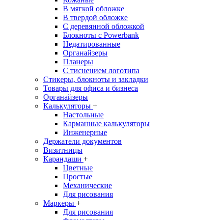
В мягкой обложке
В твердой обложке
С деревянной обложкой
Блокноты с Powerbank
Недатированные
Органайзеры
Планеры
С тиснением логотипа
Стикеры, блокноты и закладки
Товары для офиса и бизнеса
Органайзеры
Калькуляторы
+
Настольные
Карманные калькуляторы
Инженерные
Держатели документов
Визитницы
Карандаши
+
Цветные
Простые
Механические
Для рисования
Маркеры
+
Для рисования