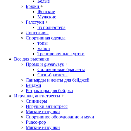
Белые
Брюки
+
Женские
Мужские
Галстуки
+
из полиэстера
Лонгсливы
Спортивная одежда
+
топы
майки
Тренировочные куртки
Все для выставки
+
Промо и giveaways
+
Силиконовые браслеты
Cлэп-браслеты
Ланъярды и ленты для бейджей
Бейджи
Ретракторы для бейджа
Игрушки, антистрессы
+
Спиннеры
Игрушки антистресс
Мягкие игрушки
Спортивное оборудование и мячи
Funco-pop
Мягкие игрушки