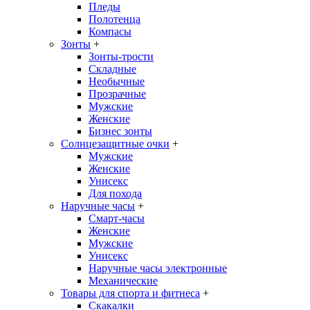
Пледы
Полотенца
Компасы
Зонты
+
Зонты-трости
Складные
Необычные
Прозрачные
Мужские
Женские
Бизнес зонты
Солнцезащитные очки
+
Мужские
Женские
Унисекс
Для похода
Наручные часы
+
Смарт-часы
Женские
Мужские
Унисекс
Наручные часы электронные
Механические
Товары для спорта и фитнеса
+
Скакалки