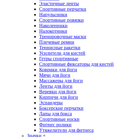
Эластичные ленты
Спортивные перчатки
Напульсники
Спортивные повязки
Наколенники
Налокотники
Тренировочные маски
Плечевые ремни
Теннисные ракетки
Усилители для кистей
Гетры спортивные
Спортивные фиксаторы для кистей
Коврики для йоги
Мячи для йоги
Массажеры для йоги
Ленты для йоги
Веревки для йоги
Кирпичи для йоги
Эспандеры
Боксерские перчатки
Лапы для бокса
Спортивные носки
Фитнес ролики
Утяжелители для фитнеса
Значки
+