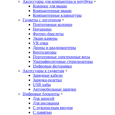
Аксессуары для компьютера и ноутбука
+
Коврики для мыши
Компьютерные мыши
Компьютерные клавиатуры
Гаджеты с логотипом
+
Портативные колонки
Наушники
Фитнес-браслеты
Экшн-камеры
VR очки
Дроны и квадрокоптеры
Вентиляторы
Портативные электронные весы
Ультрафиолетовые стерилизаторы
Цифровые фоторамки
Аксессуары к гаджетам
+
Зарядные кабели
Зарядки-розетки
USB хабы
Автомобильные зарядки
Цифровые блокноты
+
Для записей
Для рисования
С рукописным вводом
С памятью