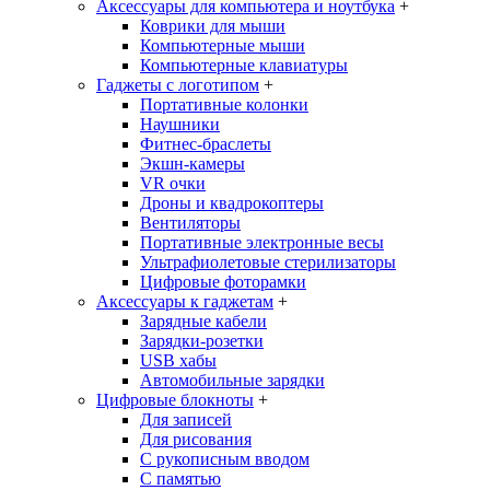
Аксессуары для компьютера и ноутбука
+
Коврики для мыши
Компьютерные мыши
Компьютерные клавиатуры
Гаджеты с логотипом
+
Портативные колонки
Наушники
Фитнес-браслеты
Экшн-камеры
VR очки
Дроны и квадрокоптеры
Вентиляторы
Портативные электронные весы
Ультрафиолетовые стерилизаторы
Цифровые фоторамки
Аксессуары к гаджетам
+
Зарядные кабели
Зарядки-розетки
USB хабы
Автомобильные зарядки
Цифровые блокноты
+
Для записей
Для рисования
С рукописным вводом
С памятью