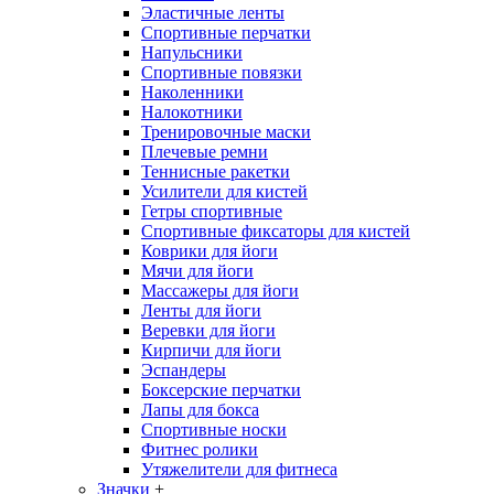
Эластичные ленты
Спортивные перчатки
Напульсники
Спортивные повязки
Наколенники
Налокотники
Тренировочные маски
Плечевые ремни
Теннисные ракетки
Усилители для кистей
Гетры спортивные
Спортивные фиксаторы для кистей
Коврики для йоги
Мячи для йоги
Массажеры для йоги
Ленты для йоги
Веревки для йоги
Кирпичи для йоги
Эспандеры
Боксерские перчатки
Лапы для бокса
Спортивные носки
Фитнес ролики
Утяжелители для фитнеса
Значки
+