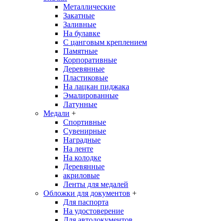
Металлические
Закатные
Заливные
На булавке
С цанговым креплением
Памятные
Корпоративные
Деревянные
Пластиковые
На лацкан пиджака
Эмалированные
Латунные
Медали
+
Спортивные
Сувенирные
Наградные
На ленте
На колодке
Деревянные
акриловые
Ленты для медалей
Обложки для документов
+
Для паспорта
На удостоверение
Для автодокументов