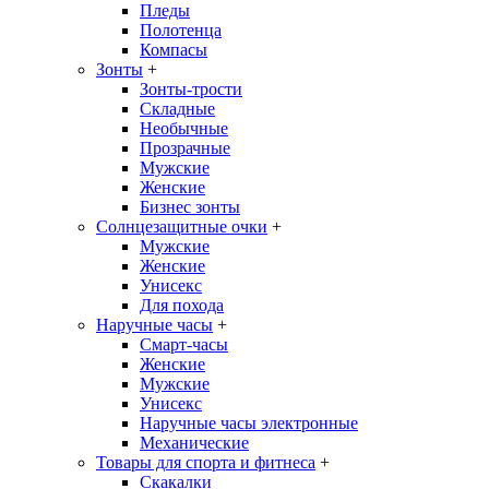
Пледы
Полотенца
Компасы
Зонты
+
Зонты-трости
Складные
Необычные
Прозрачные
Мужские
Женские
Бизнес зонты
Солнцезащитные очки
+
Мужские
Женские
Унисекс
Для похода
Наручные часы
+
Смарт-часы
Женские
Мужские
Унисекс
Наручные часы электронные
Механические
Товары для спорта и фитнеса
+
Скакалки