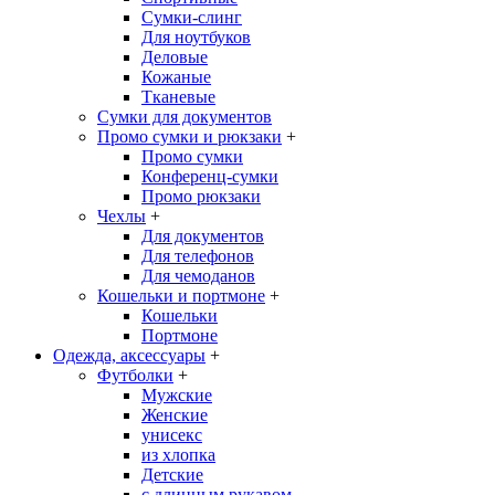
Сумки-слинг
Для ноутбуков
Деловые
Кожаные
Тканевые
Сумки для документов
Промо сумки и рюкзаки
+
Промо сумки
Конференц-сумки
Промо рюкзаки
Чехлы
+
Для документов
Для телефонов
Для чемоданов
Кошельки и портмоне
+
Кошельки
Портмоне
Одежда, аксессуары
+
Футболки
+
Мужские
Женские
унисекс
из хлопка
Детские
с длинным рукавом