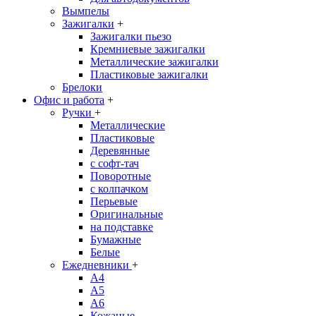
Вымпелы
Зажигалки
+
Зажигалки пьезо
Кремниевые зажигалки
Металлические зажигалки
Пластиковые зажигалки
Брелоки
Офис и работа
+
Ручки
+
Металлические
Пластиковые
Деревянные
с софт-тач
Поворотные
с колпачком
Перьевые
Оригинальные
на подставке
Бумажные
Белые
Ежедневники
+
A4
A5
A6
Кожаные