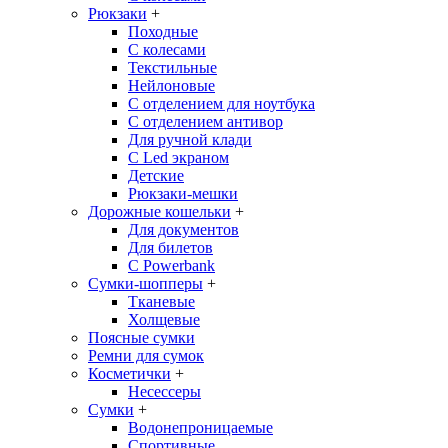
Рюкзаки
+
Походные
С колесами
Текстильные
Нейлоновые
С отделением для ноутбука
С отделением антивор
Для ручной клади
С Led экраном
Детские
Рюкзаки-мешки
Дорожные кошельки
+
Для документов
Для билетов
С Powerbank
Сумки-шопперы
+
Тканевые
Холщевые
Поясные сумки
Ремни для сумок
Косметички
+
Несессеры
Сумки
+
Водонепроницаемые
Спортивные