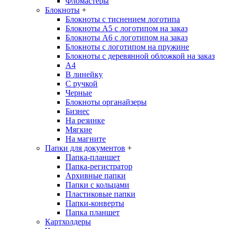
Фломастеры
Блокноты
+
Блокноты с тиснением логотипа
Блокноты А5 с логотипом на заказ
Блокноты А6 с логотипом на заказ
Блокноты с логотипом на пружине
Блокноты с деревянной обложкой на заказ
A4
В линейку
С ручкой
Черные
Блокноты органайзеры
Бизнес
На резинке
Мягкие
На магните
Папки для документов
+
Папка-планшет
Папка-регистратор
Архивные папки
Папки с кольцами
Пластиковые папки
Папки-конверты
Папка планшет
Картхолдеры