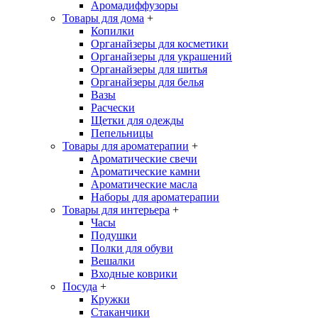
Аромадиффузоры
Товары для дома
+
Копилки
Органайзеры для косметики
Органайзеры для украшений
Органайзеры для шитья
Органайзеры для белья
Вазы
Расчески
Щетки для одежды
Пепельницы
Товары для ароматерапии
+
Ароматические свечи
Ароматические камни
Ароматические масла
Наборы для ароматерапии
Товары для интерьера
+
Часы
Подушки
Полки для обуви
Вешалки
Входные коврики
Посуда
+
Кружки
Стаканчики