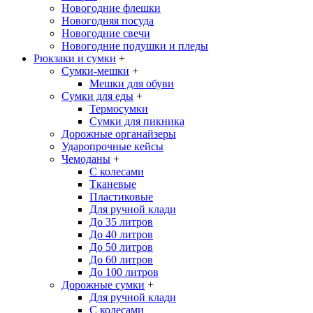
Новогодние флешки
Новогодняя посуда
Новогодние свечи
Новогодние подушки и пледы
Рюкзаки и сумки
+
Сумки-мешки
+
Мешки для обуви
Сумки для еды
+
Термосумки
Сумки для пикника
Дорожные органайзеры
Ударопрочные кейсы
Чемоданы
+
С колесами
Тканевые
Пластиковые
Для ручной клади
До 35 литров
До 40 литров
До 50 литров
До 60 литров
До 100 литров
Дорожные сумки
+
Для ручной клади
С колесами