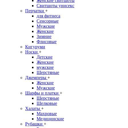
Женские свитшоты
Свитшоты унисекс
Перчатки
+
для фитнеса
Сенсорные
Мужские
Женские
Зимние
Флисовые
Кигуруми
Носки
+
Детские
Женские
мужские
Шерстяные
Джемперы
+
Женские
Мужские
Шарфы и платки
+
Шерстяные
Шелковые
Халаты
+
Махровые
Медицинские
Рубашки
+