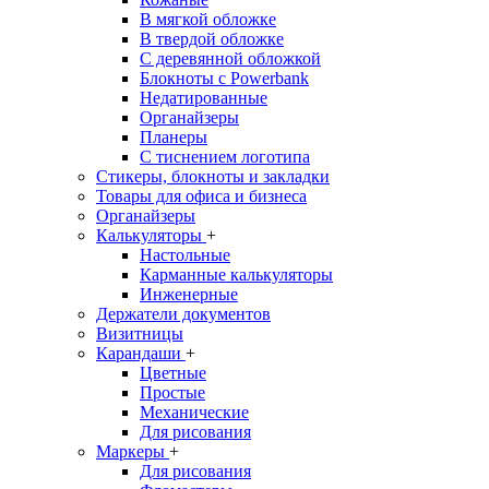
В мягкой обложке
В твердой обложке
С деревянной обложкой
Блокноты с Powerbank
Недатированные
Органайзеры
Планеры
С тиснением логотипа
Стикеры, блокноты и закладки
Товары для офиса и бизнеса
Органайзеры
Калькуляторы
+
Настольные
Карманные калькуляторы
Инженерные
Держатели документов
Визитницы
Карандаши
+
Цветные
Простые
Механические
Для рисования
Маркеры
+
Для рисования