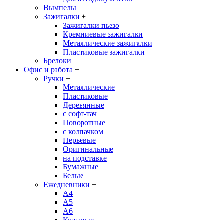
Вымпелы
Зажигалки
+
Зажигалки пьезо
Кремниевые зажигалки
Металлические зажигалки
Пластиковые зажигалки
Брелоки
Офис и работа
+
Ручки
+
Металлические
Пластиковые
Деревянные
с софт-тач
Поворотные
с колпачком
Перьевые
Оригинальные
на подставке
Бумажные
Белые
Ежедневники
+
A4
A5
A6
Кожаные