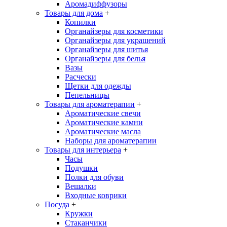
Аромадиффузоры
Товары для дома
+
Копилки
Органайзеры для косметики
Органайзеры для украшений
Органайзеры для шитья
Органайзеры для белья
Вазы
Расчески
Щетки для одежды
Пепельницы
Товары для ароматерапии
+
Ароматические свечи
Ароматические камни
Ароматические масла
Наборы для ароматерапии
Товары для интерьера
+
Часы
Подушки
Полки для обуви
Вешалки
Входные коврики
Посуда
+
Кружки
Стаканчики