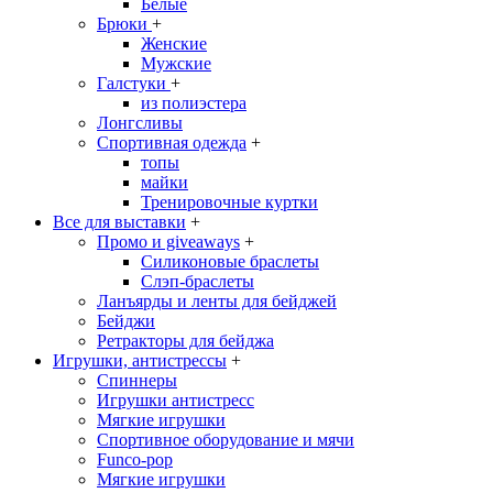
Белые
Брюки
+
Женские
Мужские
Галстуки
+
из полиэстера
Лонгсливы
Спортивная одежда
+
топы
майки
Тренировочные куртки
Все для выставки
+
Промо и giveaways
+
Силиконовые браслеты
Cлэп-браслеты
Ланъярды и ленты для бейджей
Бейджи
Ретракторы для бейджа
Игрушки, антистрессы
+
Спиннеры
Игрушки антистресс
Мягкие игрушки
Спортивное оборудование и мячи
Funco-pop
Мягкие игрушки