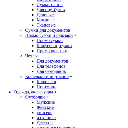
Сумки-слинг
Для ноутбуков
Деловые
Кожаные
Тканевые
Сумки для документов
Промо сумки и рюкзаки
+
Промо сумки
Конференц-сумки
Промо рюкзаки
Чехлы
+
Для документов
Для телефонов
Для чемоданов
Кошельки и портмоне
+
Кошельки
Портмоне
Одежда, аксессуары
+
Футболки
+
Мужские
Женские
унисекс
из хлопка
Детские
с длинным рукавом