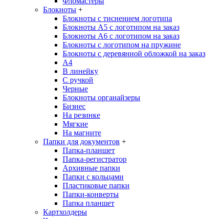
Фломастеры
Блокноты
+
Блокноты с тиснением логотипа
Блокноты А5 с логотипом на заказ
Блокноты А6 с логотипом на заказ
Блокноты с логотипом на пружине
Блокноты с деревянной обложкой на заказ
A4
В линейку
С ручкой
Черные
Блокноты органайзеры
Бизнес
На резинке
Мягкие
На магните
Папки для документов
+
Папка-планшет
Папка-регистратор
Архивные папки
Папки с кольцами
Пластиковые папки
Папки-конверты
Папка планшет
Картхолдеры