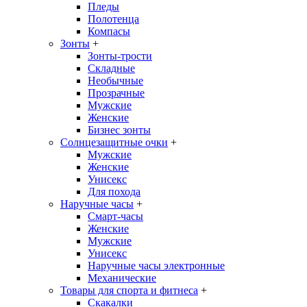
Пледы
Полотенца
Компасы
Зонты
+
Зонты-трости
Складные
Необычные
Прозрачные
Мужские
Женские
Бизнес зонты
Солнцезащитные очки
+
Мужские
Женские
Унисекс
Для похода
Наручные часы
+
Смарт-часы
Женские
Мужские
Унисекс
Наручные часы электронные
Механические
Товары для спорта и фитнеса
+
Скакалки