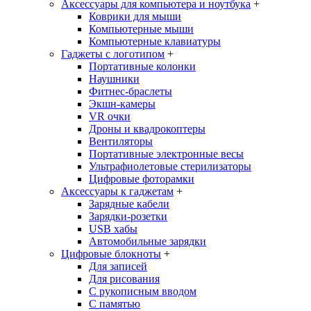
Аксессуары для компьютера и ноутбука
+
Коврики для мыши
Компьютерные мыши
Компьютерные клавиатуры
Гаджеты с логотипом
+
Портативные колонки
Наушники
Фитнес-браслеты
Экшн-камеры
VR очки
Дроны и квадрокоптеры
Вентиляторы
Портативные электронные весы
Ультрафиолетовые стерилизаторы
Цифровые фоторамки
Аксессуары к гаджетам
+
Зарядные кабели
Зарядки-розетки
USB хабы
Автомобильные зарядки
Цифровые блокноты
+
Для записей
Для рисования
С рукописным вводом
С памятью