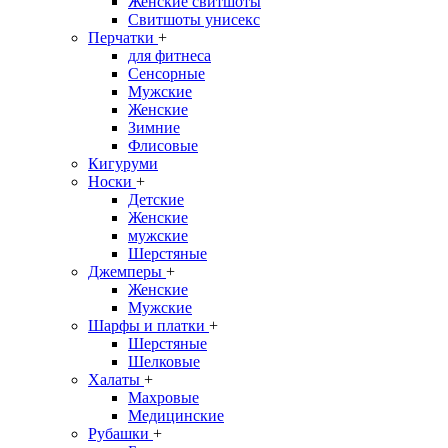
Женские свитшоты
Свитшоты унисекс
Перчатки
+
для фитнеса
Сенсорные
Мужские
Женские
Зимние
Флисовые
Кигуруми
Носки
+
Детские
Женские
мужские
Шерстяные
Джемперы
+
Женские
Мужские
Шарфы и платки
+
Шерстяные
Шелковые
Халаты
+
Махровые
Медицинские
Рубашки
+