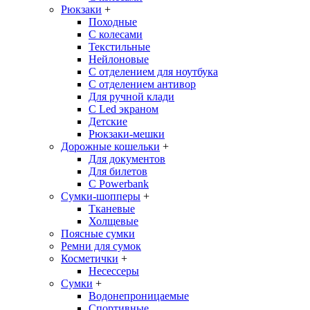
Рюкзаки
+
Походные
С колесами
Текстильные
Нейлоновые
С отделением для ноутбука
С отделением антивор
Для ручной клади
С Led экраном
Детские
Рюкзаки-мешки
Дорожные кошельки
+
Для документов
Для билетов
С Powerbank
Сумки-шопперы
+
Тканевые
Холщевые
Поясные сумки
Ремни для сумок
Косметички
+
Несессеры
Сумки
+
Водонепроницаемые
Спортивные