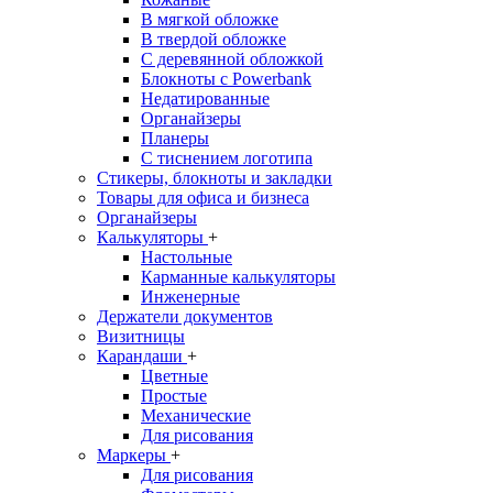
В мягкой обложке
В твердой обложке
С деревянной обложкой
Блокноты с Powerbank
Недатированные
Органайзеры
Планеры
С тиснением логотипа
Стикеры, блокноты и закладки
Товары для офиса и бизнеса
Органайзеры
Калькуляторы
+
Настольные
Карманные калькуляторы
Инженерные
Держатели документов
Визитницы
Карандаши
+
Цветные
Простые
Механические
Для рисования
Маркеры
+
Для рисования