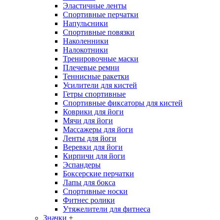
Эластичные ленты
Спортивные перчатки
Напульсники
Спортивные повязки
Наколенники
Налокотники
Тренировочные маски
Плечевые ремни
Теннисные ракетки
Усилители для кистей
Гетры спортивные
Спортивные фиксаторы для кистей
Коврики для йоги
Мячи для йоги
Массажеры для йоги
Ленты для йоги
Веревки для йоги
Кирпичи для йоги
Эспандеры
Боксерские перчатки
Лапы для бокса
Спортивные носки
Фитнес ролики
Утяжелители для фитнеса
Значки
+