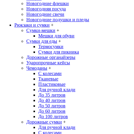
Новогодние флешки
Новогодняя посуда
Новогодние свечи
Новогодние подушки и пледы
Рюкзаки и сумки
+
Сумки-мешки
+
Мешки для обуви
Сумки для еды
+
Термосумки
Сумки для пикника
Дорожные органайзеры
Ударопрочные кейсы
Чемоданы
+
С колесами
Тканевые
Пластиковые
Для ручной клади
До 35 литров
До 40 литров
До 50 литров
До 60 литров
До 100 литров
Дорожные сумки
+
Для ручной клади
С колесами