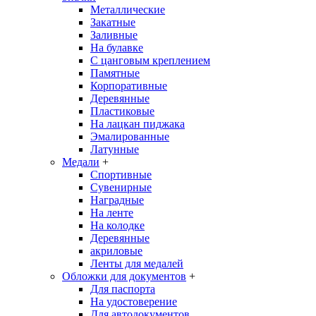
Металлические
Закатные
Заливные
На булавке
С цанговым креплением
Памятные
Корпоративные
Деревянные
Пластиковые
На лацкан пиджака
Эмалированные
Латунные
Медали
+
Спортивные
Сувенирные
Наградные
На ленте
На колодке
Деревянные
акриловые
Ленты для медалей
Обложки для документов
+
Для паспорта
На удостоверение
Для автодокументов