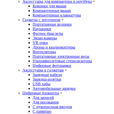
Аксессуары для компьютера и ноутбука
+
Коврики для мыши
Компьютерные мыши
Компьютерные клавиатуры
Гаджеты с логотипом
+
Портативные колонки
Наушники
Фитнес-браслеты
Экшн-камеры
VR очки
Дроны и квадрокоптеры
Вентиляторы
Портативные электронные весы
Ультрафиолетовые стерилизаторы
Цифровые фоторамки
Аксессуары к гаджетам
+
Зарядные кабели
Зарядки-розетки
USB хабы
Автомобильные зарядки
Цифровые блокноты
+
Для записей
Для рисования
С рукописным вводом
С памятью