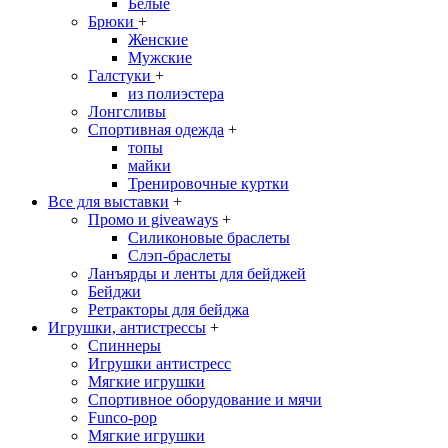
Белые
Брюки
+
Женские
Мужские
Галстуки
+
из полиэстера
Лонгсливы
Спортивная одежда
+
топы
майки
Тренировочные куртки
Все для выставки
+
Промо и giveaways
+
Силиконовые браслеты
Cлэп-браслеты
Ланъярды и ленты для бейджей
Бейджи
Ретракторы для бейджа
Игрушки, антистрессы
+
Спиннеры
Игрушки антистресс
Мягкие игрушки
Спортивное оборудование и мячи
Funco-pop
Мягкие игрушки