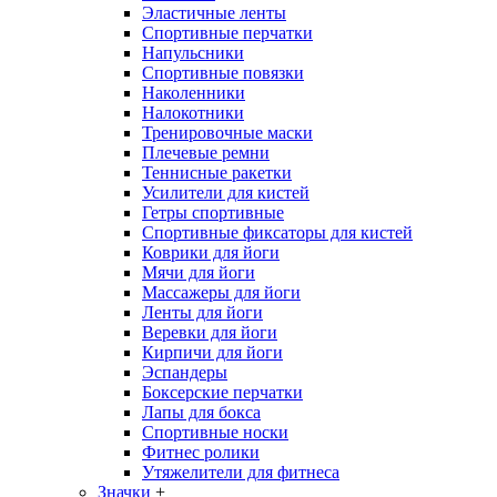
Эластичные ленты
Спортивные перчатки
Напульсники
Спортивные повязки
Наколенники
Налокотники
Тренировочные маски
Плечевые ремни
Теннисные ракетки
Усилители для кистей
Гетры спортивные
Спортивные фиксаторы для кистей
Коврики для йоги
Мячи для йоги
Массажеры для йоги
Ленты для йоги
Веревки для йоги
Кирпичи для йоги
Эспандеры
Боксерские перчатки
Лапы для бокса
Спортивные носки
Фитнес ролики
Утяжелители для фитнеса
Значки
+