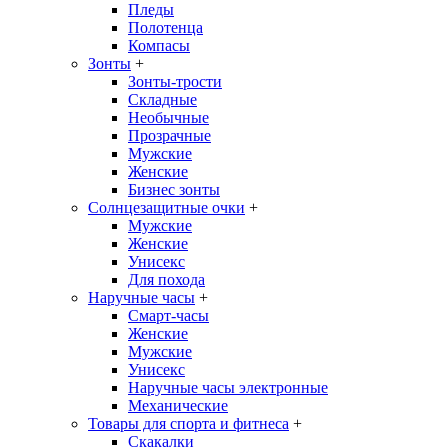
Пледы
Полотенца
Компасы
Зонты
+
Зонты-трости
Складные
Необычные
Прозрачные
Мужские
Женские
Бизнес зонты
Солнцезащитные очки
+
Мужские
Женские
Унисекс
Для похода
Наручные часы
+
Смарт-часы
Женские
Мужские
Унисекс
Наручные часы электронные
Механические
Товары для спорта и фитнеса
+
Скакалки