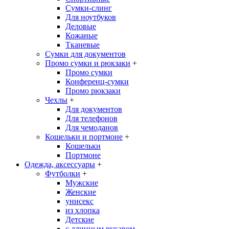
Сумки-слинг
Для ноутбуков
Деловые
Кожаные
Тканевые
Сумки для документов
Промо сумки и рюкзаки
+
Промо сумки
Конференц-сумки
Промо рюкзаки
Чехлы
+
Для документов
Для телефонов
Для чемоданов
Кошельки и портмоне
+
Кошельки
Портмоне
Одежда, аксессуары
+
Футболки
+
Мужские
Женские
унисекс
из хлопка
Детские
с длинным рукавом