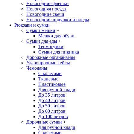
Новогодние флешки
Новогодняя посуда
Новогодние свечи
Новогодние подушки и пледы
Рюкзаки и сумки
+
Сумки-мешки
+
Мешки для обуви
Сумки для еды
+
Термосумки
Сумки для пикника
Дорожные органайзеры
Ударопрочные кейсы
Чемоданы
+
С колесами
Тканевые
Пластиковые
Для ручной клади
До 35 литров
До 40 литров
До 50 литров
До 60 литров
До 100 литров
Дорожные сумки
+
Для ручной клади
С колесами