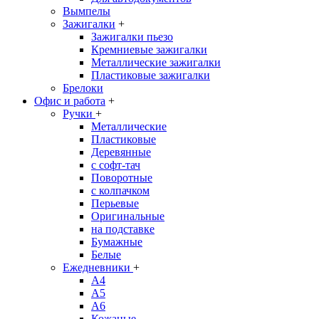
Вымпелы
Зажигалки
+
Зажигалки пьезо
Кремниевые зажигалки
Металлические зажигалки
Пластиковые зажигалки
Брелоки
Офис и работа
+
Ручки
+
Металлические
Пластиковые
Деревянные
с софт-тач
Поворотные
с колпачком
Перьевые
Оригинальные
на подставке
Бумажные
Белые
Ежедневники
+
A4
A5
A6
Кожаные