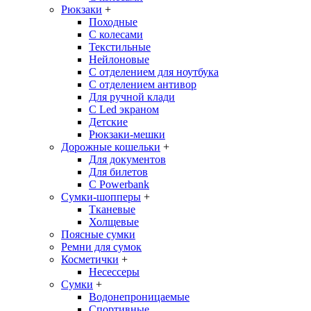
Рюкзаки
+
Походные
С колесами
Текстильные
Нейлоновые
С отделением для ноутбука
С отделением антивор
Для ручной клади
С Led экраном
Детские
Рюкзаки-мешки
Дорожные кошельки
+
Для документов
Для билетов
С Powerbank
Сумки-шопперы
+
Тканевые
Холщевые
Поясные сумки
Ремни для сумок
Косметички
+
Несессеры
Сумки
+
Водонепроницаемые
Спортивные