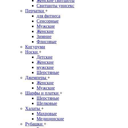
Женские свитшоты
Свитшоты унисекс
Перчатки
+
для фитнеса
Сенсорные
Мужские
Женские
Зимние
Флисовые
Кигуруми
Носки
+
Детские
Женские
мужские
Шерстяные
Джемперы
+
Женские
Мужские
Шарфы и платки
+
Шерстяные
Шелковые
Халаты
+
Махровые
Медицинские
Рубашки
+