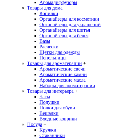
Аромадиффузоры
Товары для дома
+
Копилки
Органайзеры для косметики
Органайзеры для украшений
Органайзеры для шитья
Органайзеры для белья
Вазы
Расчески
Щетки для одежды
Пепельницы
Товары для ароматерапии
+
Ароматические свечи
Ароматические камни
Ароматические масла
Наборы для ароматерапии
Товары для интерьера
+
Часы
Подушки
Полки для обуви
Вешалки
Входные коврики
Посуда
+
Кружки
Стаканчики