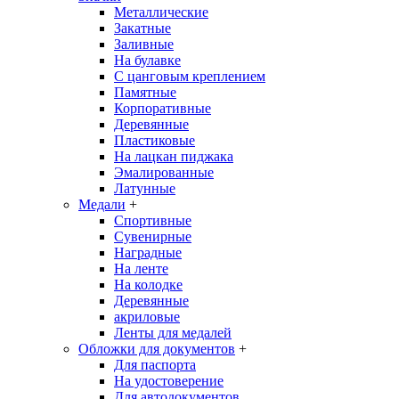
Металлические
Закатные
Заливные
На булавке
С цанговым креплением
Памятные
Корпоративные
Деревянные
Пластиковые
На лацкан пиджака
Эмалированные
Латунные
Медали
+
Спортивные
Сувенирные
Наградные
На ленте
На колодке
Деревянные
акриловые
Ленты для медалей
Обложки для документов
+
Для паспорта
На удостоверение
Для автодокументов