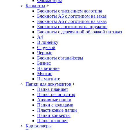
Фломастеры
Блокноты
+
Блокноты с тиснением логотипа
Блокноты А5 с логотипом на заказ
Блокноты А6 с логотипом на заказ
Блокноты с логотипом на пружине
Блокноты с деревянной обложкой на заказ
A4
В линейку
С ручкой
Черные
Блокноты органайзеры
Бизнес
На резинке
Мягкие
На магните
Папки для документов
+
Папка-планшет
Папка-регистратор
Архивные папки
Папки с кольцами
Пластиковые папки
Папки-конверты
Папка планшет
Картхолдеры