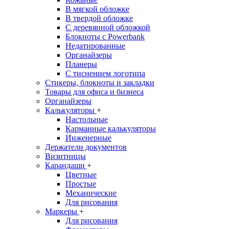
В мягкой обложке
В твердой обложке
С деревянной обложкой
Блокноты с Powerbank
Недатированные
Органайзеры
Планеры
С тиснением логотипа
Стикеры, блокноты и закладки
Товары для офиса и бизнеса
Органайзеры
Калькуляторы
+
Настольные
Карманные калькуляторы
Инженерные
Держатели документов
Визитницы
Карандаши
+
Цветные
Простые
Механические
Для рисования
Маркеры
+
Для рисования