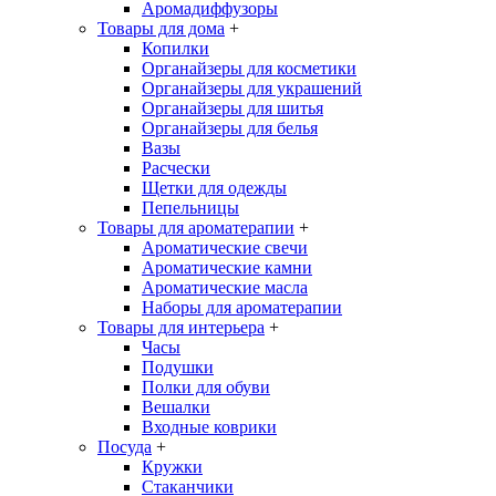
Аромадиффузоры
Товары для дома
+
Копилки
Органайзеры для косметики
Органайзеры для украшений
Органайзеры для шитья
Органайзеры для белья
Вазы
Расчески
Щетки для одежды
Пепельницы
Товары для ароматерапии
+
Ароматические свечи
Ароматические камни
Ароматические масла
Наборы для ароматерапии
Товары для интерьера
+
Часы
Подушки
Полки для обуви
Вешалки
Входные коврики
Посуда
+
Кружки
Стаканчики