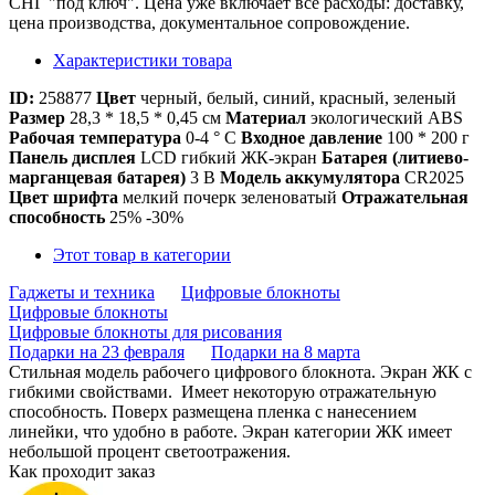
СНГ "под ключ". Цена уже включает все расходы: доставку,
цена производства, документальное сопровождение.
Характеристики товара
ID:
258877
Цвет
черный, белый, синий, красный, зеленый
Размер
28,3 * 18,5 * 0,45 см
Материал
экологический ABS
Рабочая температура
0-4 ° С
Входное давление
100 * 200 г
Панель дисплея
LCD гибкий ЖК-экран
Батарея (литиево-
марганцевая батарея)
3 В
Модель аккумулятора
CR2025
Цвет шрифта
мелкий почерк зеленоватый
Отражательная
способность
25% -30%
Этот товар в категории
Гаджеты и техника
Цифровые блокноты
Цифровые блокноты
Цифровые блокноты для рисования
Подарки на 23 февраля
Подарки на 8 марта
Стильная модель рабочего цифрового блокнота. Экран ЖК с
гибкими свойствами. Имеет некоторую отражательную
способность. Поверх размещена пленка с нанесением
линейки, что удобно в работе. Экран категории ЖК имеет
небольшой процент светоотражения.
Как проходит заказ