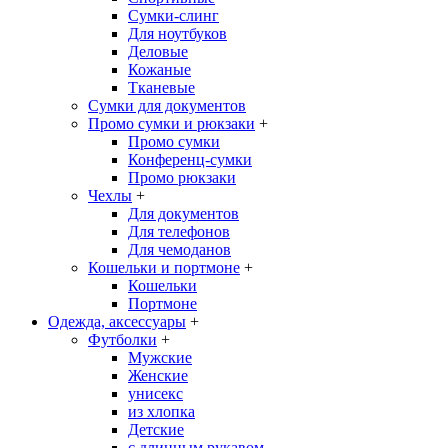
Сумки-слинг
Для ноутбуков
Деловые
Кожаные
Тканевые
Сумки для документов
Промо сумки и рюкзаки
+
Промо сумки
Конференц-сумки
Промо рюкзаки
Чехлы
+
Для документов
Для телефонов
Для чемоданов
Кошельки и портмоне
+
Кошельки
Портмоне
Одежда, аксессуары
+
Футболки
+
Мужские
Женские
унисекс
из хлопка
Детские
с длинным рукавом