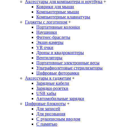
Аксессуары для компьютера и ноутбука
+
Коврики для мыши
Компьютерные мыши
Компьютерные клавиатуры
Гаджеты с логотипом
+
Портативные колонки
Наушники
Фитнес-браслеты
Экшн-камеры
VR очки
Дроны и квадрокоптеры
Вентиляторы
Портативные электронные весы
Ультрафиолетовые стерилизаторы
Цифровые фоторамки
Аксессуары к гаджетам
+
Зарядные кабели
Зарядки-розетки
USB хабы
Автомобильные зарядки
Цифровые блокноты
+
Для записей
Для рисования
С рукописным вводом
С памятью