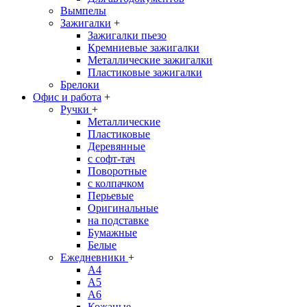
Вымпелы
Зажигалки
+
Зажигалки пьезо
Кремниевые зажигалки
Металлические зажигалки
Пластиковые зажигалки
Брелоки
Офис и работа
+
Ручки
+
Металлические
Пластиковые
Деревянные
с софт-тач
Поворотные
с колпачком
Перьевые
Оригинальные
на подставке
Бумажные
Белые
Ежедневники
+
A4
A5
A6
Кожаные