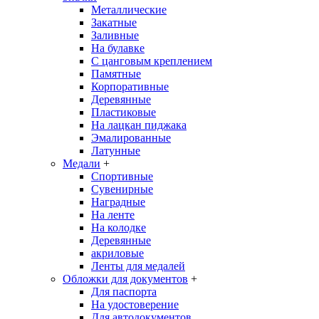
Металлические
Закатные
Заливные
На булавке
С цанговым креплением
Памятные
Корпоративные
Деревянные
Пластиковые
На лацкан пиджака
Эмалированные
Латунные
Медали
+
Спортивные
Сувенирные
Наградные
На ленте
На колодке
Деревянные
акриловые
Ленты для медалей
Обложки для документов
+
Для паспорта
На удостоверение
Для автодокументов