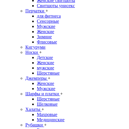
Женские свитшоты
Свитшоты унисекс
Перчатки
+
для фитнеса
Сенсорные
Мужские
Женские
Зимние
Флисовые
Кигуруми
Носки
+
Детские
Женские
мужские
Шерстяные
Джемперы
+
Женские
Мужские
Шарфы и платки
+
Шерстяные
Шелковые
Халаты
+
Махровые
Медицинские
Рубашки
+