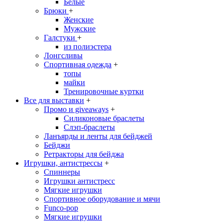
Белые
Брюки
+
Женские
Мужские
Галстуки
+
из полиэстера
Лонгсливы
Спортивная одежда
+
топы
майки
Тренировочные куртки
Все для выставки
+
Промо и giveaways
+
Силиконовые браслеты
Cлэп-браслеты
Ланъярды и ленты для бейджей
Бейджи
Ретракторы для бейджа
Игрушки, антистрессы
+
Спиннеры
Игрушки антистресс
Мягкие игрушки
Спортивное оборудование и мячи
Funco-pop
Мягкие игрушки