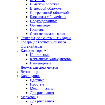
В мягкой обложке
В твердой обложке
С деревянной обложкой
Блокноты с Powerbank
Недатированные
Органайзеры
Планеры
С тиснением логотипа
Стикеры, блокноты и закладки
Товары для офиса и бизнеса
Органайзеры
Калькуляторы
+
Настольные
Карманные калькуляторы
Инженерные
Держатели документов
Визитницы
Карандаши
+
Цветные
Простые
Механические
Для рисования
Маркеры
+
Для рисования