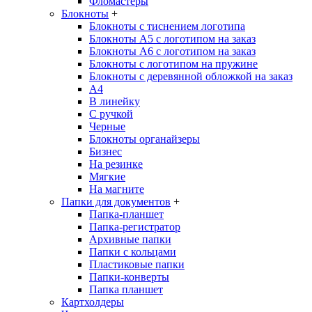
Фломастеры
Блокноты
+
Блокноты с тиснением логотипа
Блокноты А5 с логотипом на заказ
Блокноты А6 с логотипом на заказ
Блокноты с логотипом на пружине
Блокноты с деревянной обложкой на заказ
A4
В линейку
С ручкой
Черные
Блокноты органайзеры
Бизнес
На резинке
Мягкие
На магните
Папки для документов
+
Папка-планшет
Папка-регистратор
Архивные папки
Папки с кольцами
Пластиковые папки
Папки-конверты
Папка планшет
Картхолдеры