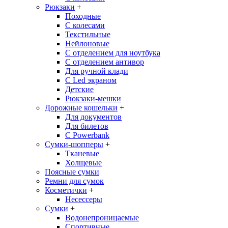
Рюкзаки
+
Походные
С колесами
Текстильные
Нейлоновые
С отделением для ноутбука
С отделением антивор
Для ручной клади
С Led экраном
Детские
Рюкзаки-мешки
Дорожные кошельки
+
Для документов
Для билетов
С Powerbank
Сумки-шопперы
+
Тканевые
Холщевые
Поясные сумки
Ремни для сумок
Косметички
+
Несессеры
Сумки
+
Водонепроницаемые
Спортивные