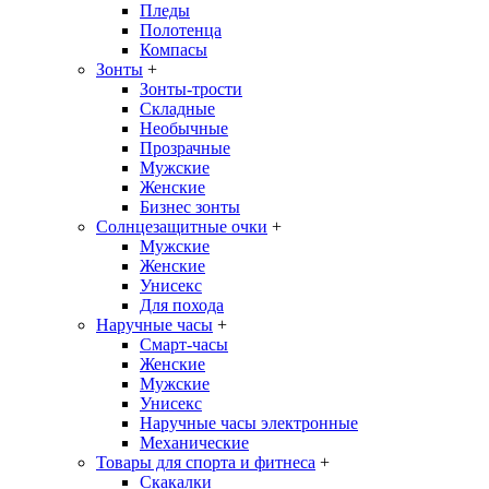
Пледы
Полотенца
Компасы
Зонты
+
Зонты-трости
Складные
Необычные
Прозрачные
Мужские
Женские
Бизнес зонты
Солнцезащитные очки
+
Мужские
Женские
Унисекс
Для похода
Наручные часы
+
Смарт-часы
Женские
Мужские
Унисекс
Наручные часы электронные
Механические
Товары для спорта и фитнеса
+
Скакалки