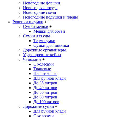
Новогодние флешки
Новогодняя посуда
Новогодние свечи
Новогодние подушки и пледы
Рюкзаки и сумки
+
Сумки-мешки
+
Мешки для обуви
Сумки для еды
+
Термосумки
Сумки для пикника
Дорожные органайзеры
Ударопрочные кейсы
Чемоданы
+
С колесами
Тканевые
Пластиковые
Для ручной клади
До 35 литров
До 40 литров
До 50 литров
До 60 литров
До 100 литров
Дорожные сумки
+
Для ручной клади
С колесами