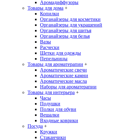
Аромадиффузоры
Товары для дома
+
Копилки
Органайзеры для косметики
Органайзеры для украшений
Органайзеры для шитья
Органайзеры для белья
Вазы
Расчески
Щетки для одежды
Пепельницы
Товары для ароматерапии
+
Ароматические свечи
Ароматические камни
Ароматические масла
Наборы для ароматерапии
Товары для интерьера
+
Часы
Подушки
Полки для обуви
Вешалки
Входные коврики
Посуда
+
Кружки
Стаканчики