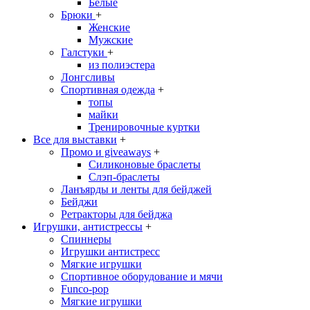
Белые
Брюки
+
Женские
Мужские
Галстуки
+
из полиэстера
Лонгсливы
Спортивная одежда
+
топы
майки
Тренировочные куртки
Все для выставки
+
Промо и giveaways
+
Силиконовые браслеты
Cлэп-браслеты
Ланъярды и ленты для бейджей
Бейджи
Ретракторы для бейджа
Игрушки, антистрессы
+
Спиннеры
Игрушки антистресс
Мягкие игрушки
Спортивное оборудование и мячи
Funco-pop
Мягкие игрушки