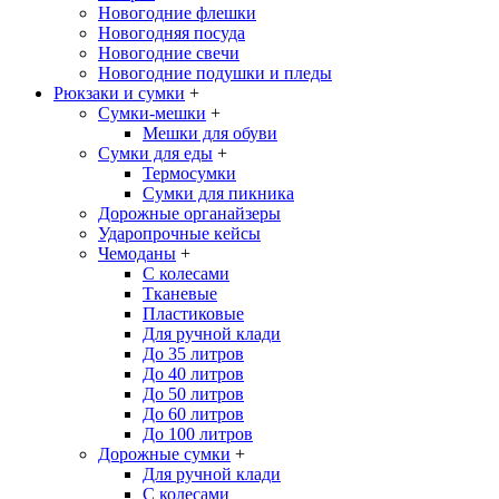
Новогодние флешки
Новогодняя посуда
Новогодние свечи
Новогодние подушки и пледы
Рюкзаки и сумки
+
Сумки-мешки
+
Мешки для обуви
Сумки для еды
+
Термосумки
Сумки для пикника
Дорожные органайзеры
Ударопрочные кейсы
Чемоданы
+
С колесами
Тканевые
Пластиковые
Для ручной клади
До 35 литров
До 40 литров
До 50 литров
До 60 литров
До 100 литров
Дорожные сумки
+
Для ручной клади
С колесами