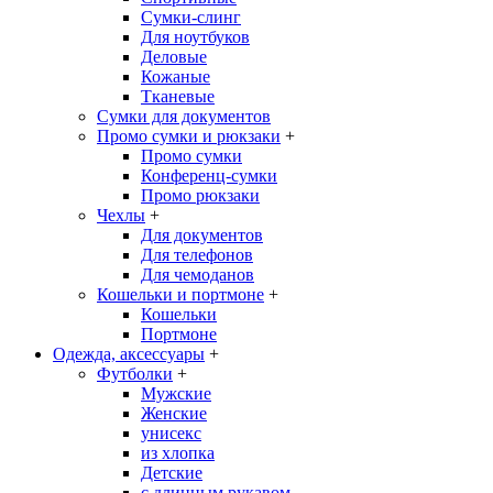
Сумки-слинг
Для ноутбуков
Деловые
Кожаные
Тканевые
Сумки для документов
Промо сумки и рюкзаки
+
Промо сумки
Конференц-сумки
Промо рюкзаки
Чехлы
+
Для документов
Для телефонов
Для чемоданов
Кошельки и портмоне
+
Кошельки
Портмоне
Одежда, аксессуары
+
Футболки
+
Мужские
Женские
унисекс
из хлопка
Детские
с длинным рукавом