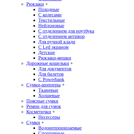
Рюкзаки
+
Походные
С колесами
Текстильные
Нейлоновые
С отделением для ноутбука
С отделением антивор
Для ручной клади
С Led экраном
Детские
Рюкзаки-мешки
Дорожные кошельки
+
Для документов
Для билетов
С Powerbank
Сумки-шопперы
+
Тканевые
Холщевые
Поясные сумки
Ремни для сумок
Косметички
+
Несессеры
Сумки
+
Водонепроницаемые
Спортивные