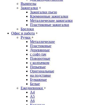
Вымпелы
Зажигалки
+
Зажигалки пьезо
Кремниевые зажигалки
Металлические зажигалки
Пластиковые зажигалки
Брелоки
Офис и работа
+
Ручки
+
Металлические
Пластиковые
Деревянные
с софт-тач
Поворотные
с колпачком
Перьевые
Оригинальные
на подставке
Бумажные
Белые
Ежедневники
+
A4
A5
A6
Кожаные