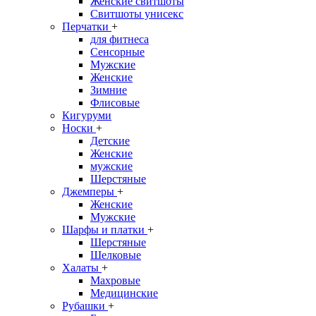
Женские свитшоты
Свитшоты унисекс
Перчатки
+
для фитнеса
Сенсорные
Мужские
Женские
Зимние
Флисовые
Кигуруми
Носки
+
Детские
Женские
мужские
Шерстяные
Джемперы
+
Женские
Мужские
Шарфы и платки
+
Шерстяные
Шелковые
Халаты
+
Махровые
Медицинские
Рубашки
+