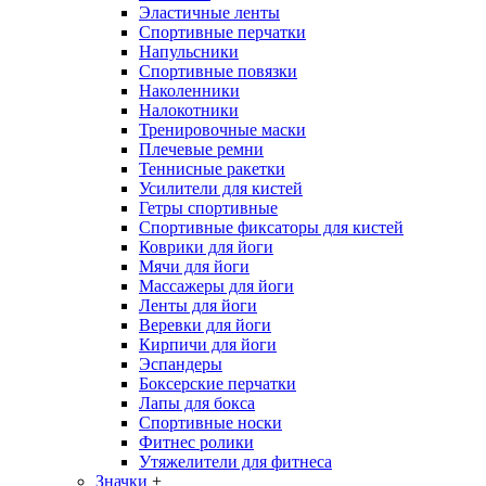
Эластичные ленты
Спортивные перчатки
Напульсники
Спортивные повязки
Наколенники
Налокотники
Тренировочные маски
Плечевые ремни
Теннисные ракетки
Усилители для кистей
Гетры спортивные
Спортивные фиксаторы для кистей
Коврики для йоги
Мячи для йоги
Массажеры для йоги
Ленты для йоги
Веревки для йоги
Кирпичи для йоги
Эспандеры
Боксерские перчатки
Лапы для бокса
Спортивные носки
Фитнес ролики
Утяжелители для фитнеса
Значки
+