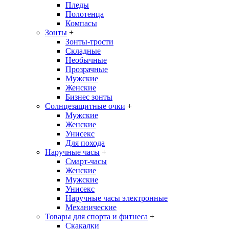
Пледы
Полотенца
Компасы
Зонты
+
Зонты-трости
Складные
Необычные
Прозрачные
Мужские
Женские
Бизнес зонты
Солнцезащитные очки
+
Мужские
Женские
Унисекс
Для похода
Наручные часы
+
Смарт-часы
Женские
Мужские
Унисекс
Наручные часы электронные
Механические
Товары для спорта и фитнеса
+
Скакалки