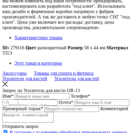
мы можем изменить под ваши потребности: брендировать,
кастомизировать или разработать "под ключ". Использовать
ваш дизайн и фирменные коробки напрямую у фабрик
производителей. А так же доставить в любую точку СНГ "под
ключ". Цена уже включает все расходы: доставку, цена
производства, документальное сопровождение.
Характеристики товара
ID:
279116
Цвет
разноцветный
Размер
58 х 44 мм
Материал
ТПЭ
Этот товар в категории
Аксессуары
Товары для спорта и фитнеса
Усилители для кистей
Усилители для кистей
Запрос на Усилитель для кисти OR-13
Имя
*
Телефон
*
Почта
*
Примерный тираж
*
Комментарий
Отправить запрос
Я согласен с условиями обработки персональных данных