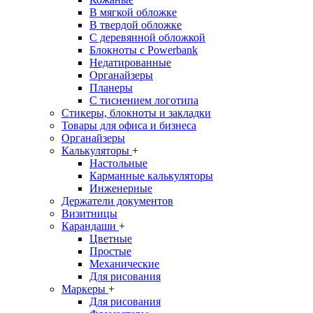
В мягкой обложке
В твердой обложке
С деревянной обложкой
Блокноты с Powerbank
Недатированные
Органайзеры
Планеры
С тиснением логотипа
Стикеры, блокноты и закладки
Товары для офиса и бизнеса
Органайзеры
Калькуляторы
+
Настольные
Карманные калькуляторы
Инженерные
Держатели документов
Визитницы
Карандаши
+
Цветные
Простые
Механические
Для рисования
Маркеры
+
Для рисования