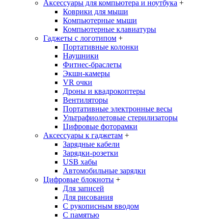
Аксессуары для компьютера и ноутбука
+
Коврики для мыши
Компьютерные мыши
Компьютерные клавиатуры
Гаджеты с логотипом
+
Портативные колонки
Наушники
Фитнес-браслеты
Экшн-камеры
VR очки
Дроны и квадрокоптеры
Вентиляторы
Портативные электронные весы
Ультрафиолетовые стерилизаторы
Цифровые фоторамки
Аксессуары к гаджетам
+
Зарядные кабели
Зарядки-розетки
USB хабы
Автомобильные зарядки
Цифровые блокноты
+
Для записей
Для рисования
С рукописным вводом
С памятью