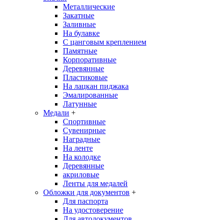
Металлические
Закатные
Заливные
На булавке
С цанговым креплением
Памятные
Корпоративные
Деревянные
Пластиковые
На лацкан пиджака
Эмалированные
Латунные
Медали
+
Спортивные
Сувенирные
Наградные
На ленте
На колодке
Деревянные
акриловые
Ленты для медалей
Обложки для документов
+
Для паспорта
На удостоверение
Для автодокументов