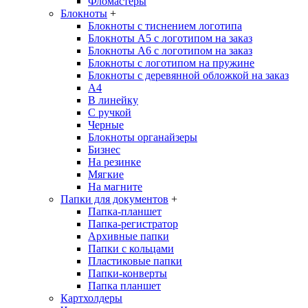
Фломастеры
Блокноты
+
Блокноты с тиснением логотипа
Блокноты А5 с логотипом на заказ
Блокноты А6 с логотипом на заказ
Блокноты с логотипом на пружине
Блокноты с деревянной обложкой на заказ
A4
В линейку
С ручкой
Черные
Блокноты органайзеры
Бизнес
На резинке
Мягкие
На магните
Папки для документов
+
Папка-планшет
Папка-регистратор
Архивные папки
Папки с кольцами
Пластиковые папки
Папки-конверты
Папка планшет
Картхолдеры