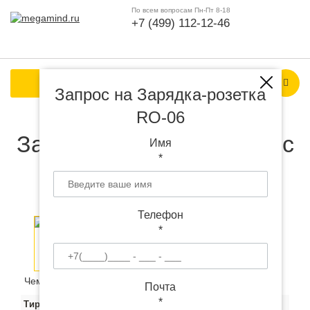
По всем вопросам Пн-Пт 8-18
+7 (499) 112-12-46
Каталог продукции
Запрос на Зарядка-розетка
RO-06
Зарядка-розетка RO-06 с
Имя
*
логотипом
Телефон
*
Чем больше тираж, тем ниже цена за штуку:
Почта
*
Тираж
400
1000
3000
3000+