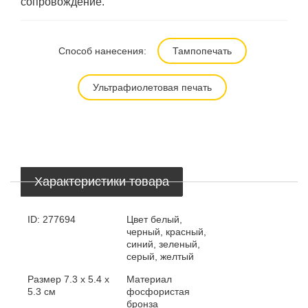
сопровождение.
Способ нанесения:
Тампопечать
Ультрафиолетовая печать
Характеристики товара
ID:
277694
Цвет
белый,
черный, красный,
синий, зеленый,
серый, желтый
Размер
7.3 х 5.4 х
Материал
5.3 см
фосфористая
бронза