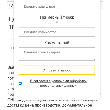
Цена
2140 руб.
2010 руб.
1880 руб.
Цена по запросу
Примерный тираж
Цена от
Оставить
Заказать
*
1880
руб.
заявку
образец
Комментарий
Наличие:
В наличии
(на удалённом складе в Китае)
Доставка:
от 12 дней
Выбранный товар "Зарядка-розетка RO-06 с
Отправить запрос
логотипом" мы можем изменить под ваши
потребности: брендировать, кастомизировать или
Я согласен с условиями обработки
разработать "под ключ". Использовать ваш дизайн
персональных данных
и фирменные коробки напрямую у фабрик
производителей. А так же доставить в любую точку
СНГ "под ключ". Цена уже включает все расходы:
доставку, цена производства, документальное