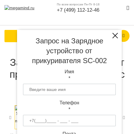
По всем вопросам Пн-Пт 8-18
+7 (499) 112-12-46
Каталог продукции
Запрос на Зарядное
устройство от
Зарядное устройство от
прикуривателя SC-002
прикуривателя SC-002 с
Имя
*
логотипом
Телефон
*
Почта