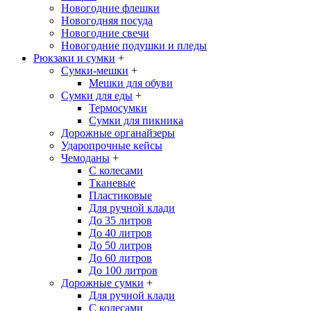
Новогодние флешки
Новогодняя посуда
Новогодние свечи
Новогодние подушки и пледы
Рюкзаки и сумки
+
Сумки-мешки
+
Мешки для обуви
Сумки для еды
+
Термосумки
Сумки для пикника
Дорожные органайзеры
Ударопрочные кейсы
Чемоданы
+
С колесами
Тканевые
Пластиковые
Для ручной клади
До 35 литров
До 40 литров
До 50 литров
До 60 литров
До 100 литров
Дорожные сумки
+
Для ручной клади
С колесами