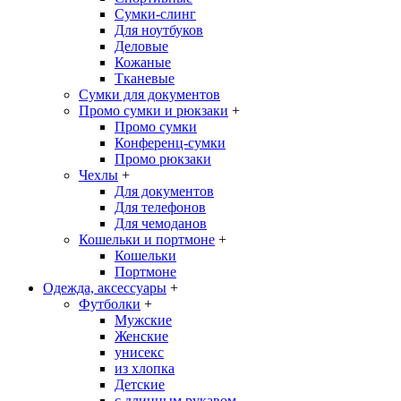
Сумки-слинг
Для ноутбуков
Деловые
Кожаные
Тканевые
Сумки для документов
Промо сумки и рюкзаки
+
Промо сумки
Конференц-сумки
Промо рюкзаки
Чехлы
+
Для документов
Для телефонов
Для чемоданов
Кошельки и портмоне
+
Кошельки
Портмоне
Одежда, аксессуары
+
Футболки
+
Мужские
Женские
унисекс
из хлопка
Детские
с длинным рукавом