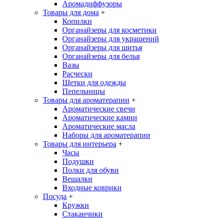
Аромадиффузоры
Товары для дома
+
Копилки
Органайзеры для косметики
Органайзеры для украшений
Органайзеры для шитья
Органайзеры для белья
Вазы
Расчески
Щетки для одежды
Пепельницы
Товары для ароматерапии
+
Ароматические свечи
Ароматические камни
Ароматические масла
Наборы для ароматерапии
Товары для интерьера
+
Часы
Подушки
Полки для обуви
Вешалки
Входные коврики
Посуда
+
Кружки
Стаканчики