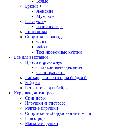
Белые
Брюки
+
Женские
Мужские
Галстуки
+
из полиэстера
Лонгсливы
Спортивная одежда
+
топы
майки
Тренировочные куртки
Все для выставки
+
Промо и giveaways
+
Силиконовые браслеты
Cлэп-браслеты
Ланъярды и ленты для бейджей
Бейджи
Ретракторы для бейджа
Игрушки, антистрессы
+
Спиннеры
Игрушки антистресс
Мягкие игрушки
Спортивное оборудование и мячи
Funco-pop
Мягкие игрушки