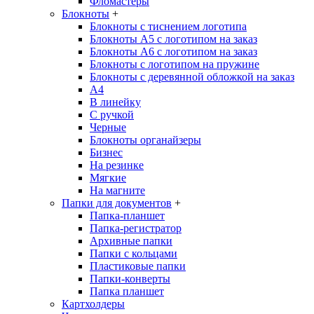
Фломастеры
Блокноты
+
Блокноты с тиснением логотипа
Блокноты А5 с логотипом на заказ
Блокноты А6 с логотипом на заказ
Блокноты с логотипом на пружине
Блокноты с деревянной обложкой на заказ
A4
В линейку
С ручкой
Черные
Блокноты органайзеры
Бизнес
На резинке
Мягкие
На магните
Папки для документов
+
Папка-планшет
Папка-регистратор
Архивные папки
Папки с кольцами
Пластиковые папки
Папки-конверты
Папка планшет
Картхолдеры