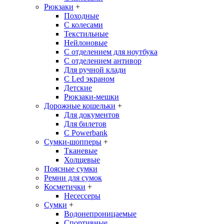
Рюкзаки
+
Походные
С колесами
Текстильные
Нейлоновые
С отделением для ноутбука
С отделением антивор
Для ручной клади
С Led экраном
Детские
Рюкзаки-мешки
Дорожные кошельки
+
Для документов
Для билетов
С Powerbank
Сумки-шопперы
+
Тканевые
Холщевые
Поясные сумки
Ремни для сумок
Косметички
+
Несессеры
Сумки
+
Водонепроницаемые
Спортивные