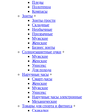
Пледы
Полотенца
Компасы
Зонты
+
Зонты-трости
Складные
Необычные
Прозрачные
Мужские
Женские
Бизнес зонты
Солнцезащитные очки
+
Мужские
Женские
Унисекс
Для похода
Наручные часы
+
Смарт-часы
Женские
Мужские
Унисекс
Наручные часы электронные
Механические
Товары для спорта и фитнеса
+
Скакалки