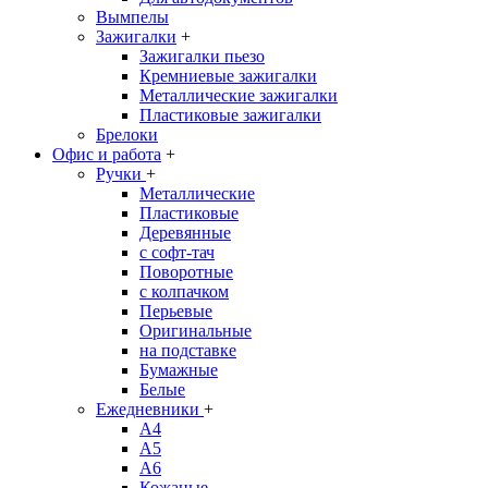
Вымпелы
Зажигалки
+
Зажигалки пьезо
Кремниевые зажигалки
Металлические зажигалки
Пластиковые зажигалки
Брелоки
Офис и работа
+
Ручки
+
Металлические
Пластиковые
Деревянные
с софт-тач
Поворотные
с колпачком
Перьевые
Оригинальные
на подставке
Бумажные
Белые
Ежедневники
+
A4
A5
A6
Кожаные