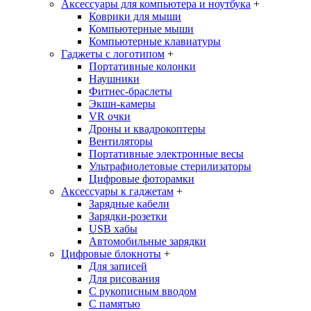
Аксессуары для компьютера и ноутбука
+
Коврики для мыши
Компьютерные мыши
Компьютерные клавиатуры
Гаджеты с логотипом
+
Портативные колонки
Наушники
Фитнес-браслеты
Экшн-камеры
VR очки
Дроны и квадрокоптеры
Вентиляторы
Портативные электронные весы
Ультрафиолетовые стерилизаторы
Цифровые фоторамки
Аксессуары к гаджетам
+
Зарядные кабели
Зарядки-розетки
USB хабы
Автомобильные зарядки
Цифровые блокноты
+
Для записей
Для рисования
С рукописным вводом
С памятью