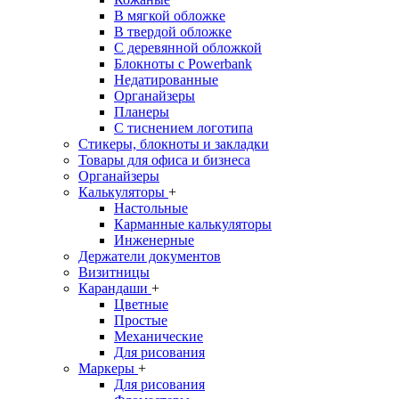
В мягкой обложке
В твердой обложке
С деревянной обложкой
Блокноты с Powerbank
Недатированные
Органайзеры
Планеры
С тиснением логотипа
Стикеры, блокноты и закладки
Товары для офиса и бизнеса
Органайзеры
Калькуляторы
+
Настольные
Карманные калькуляторы
Инженерные
Держатели документов
Визитницы
Карандаши
+
Цветные
Простые
Механические
Для рисования
Маркеры
+
Для рисования