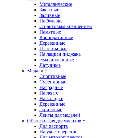
Металлические
Закатные
Заливные
На булавке
С цанговым креплением
Памятные
Корпоративные
Деревянные
Пластиковые
На лацкан пиджака
Эмалированные
Латунные
Медали
+
Спортивные
Сувенирные
Наградные
На ленте
На колодке
Деревянные
акриловые
Ленты для медалей
Обложки для документов
+
Для паспорта
На удостоверение
Для автодокументов