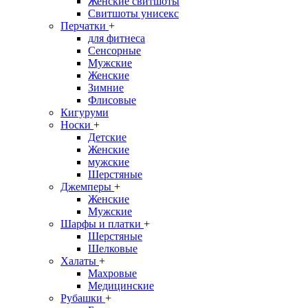
Женские свитшоты
Свитшоты унисекс
Перчатки
+
для фитнеса
Сенсорные
Мужские
Женские
Зимние
Флисовые
Кигуруми
Носки
+
Детские
Женские
мужские
Шерстяные
Джемперы
+
Женские
Мужские
Шарфы и платки
+
Шерстяные
Шелковые
Халаты
+
Махровые
Медицинские
Рубашки
+