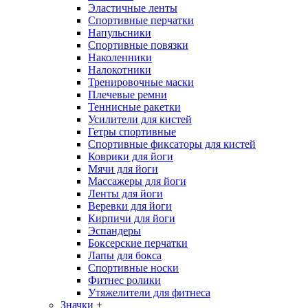
Эластичные ленты
Спортивные перчатки
Напульсники
Спортивные повязки
Наколенники
Налокотники
Тренировочные маски
Плечевые ремни
Теннисные ракетки
Усилители для кистей
Гетры спортивные
Спортивные фиксаторы для кистей
Коврики для йоги
Мячи для йоги
Массажеры для йоги
Ленты для йоги
Веревки для йоги
Кирпичи для йоги
Эспандеры
Боксерские перчатки
Лапы для бокса
Спортивные носки
Фитнес ролики
Утяжелители для фитнеса
Значки
+