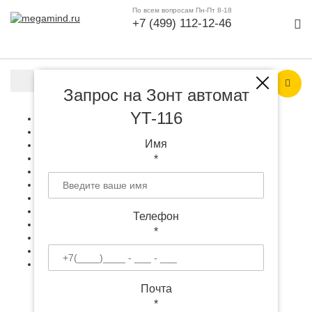
По всем вопросам Пн-Пт 8-18
+7 (499) 112-12-46
Каталог продукции
Запрос на Зонт автомат
YT-116
Гаджеты и техника
+
Аксессуары
+
Имя
Офис и работа
+
Все для дома
+
*
Подарки к праздникам
+
Рюкзаки и сумки
+
Одежда, аксессуары
+
Все для выставки
+
Телефон
Игрушки, антистрессы
+
*
Инструменты, светильники
+
Особое
+
Упаковка с логотипом
+
Почта
*