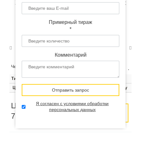
Зонт автомат YT-116 с
логотипом
Примерный тираж
*
Комментарий
Чем больше тираж, тем ниже цена за штуку:
Тираж
500
1000
3000
3000+
Цена
860 руб.
780 руб.
700 руб.
Цена по запросу
Отправить запрос
Я согласен с условиями обработки
Цена от
персональных данных
Оставить
Заказать
700
руб.
заявку
образец