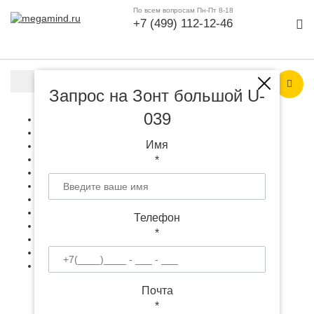
По всем вопросам Пн-Пт 8-18
+7 (499) 112-12-46
Каталог продукции
Запрос на Зонт большой U-
039
Гаджеты и техника
+
Аксессуары
+
Имя
Офис и работа
+
Все для дома
+
*
Подарки к праздникам
+
Рюкзаки и сумки
+
Одежда, аксессуары
+
Все для выставки
+
Телефон
Игрушки, антистрессы
+
*
Инструменты, светильники
+
Особое
+
Упаковка с логотипом
+
Почта
*