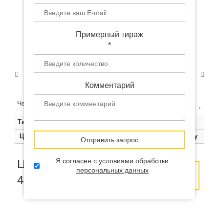
Зонт большой U-039 с
логотипом
Примерный тираж
*
Комментарий
Чем больше тираж, тем ниже цена за штуку:
Тираж
1000
2000
5000
5000+
Цена
550 руб.
490 руб.
440 руб.
Цена по запросу
Отправить запрос
Я согласен с условиями обработки
Цена от
персональных данных
Оставить
Заказать
440
руб.
заявку
образец