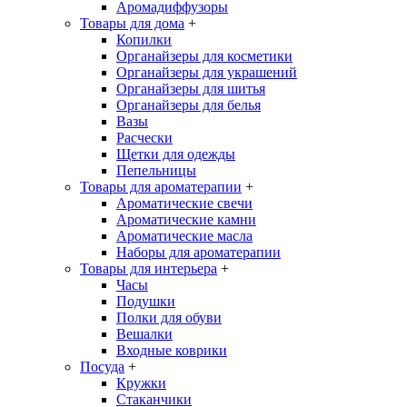
Аромадиффузоры
Товары для дома
+
Копилки
Органайзеры для косметики
Органайзеры для украшений
Органайзеры для шитья
Органайзеры для белья
Вазы
Расчески
Щетки для одежды
Пепельницы
Товары для ароматерапии
+
Ароматические свечи
Ароматические камни
Ароматические масла
Наборы для ароматерапии
Товары для интерьера
+
Часы
Подушки
Полки для обуви
Вешалки
Входные коврики
Посуда
+
Кружки
Стаканчики