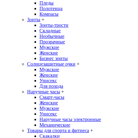
Пледы
Полотенца
Компасы
Зонты
+
Зонты-трости
Складные
Необычные
Прозрачные
Мужские
Женские
Бизнес зонты
Солнцезащитные очки
+
Мужские
Женские
Унисекс
Для похода
Наручные часы
+
Смарт-часы
Женские
Мужские
Унисекс
Наручные часы электронные
Механические
Товары для спорта и фитнеса
+
Скакалки