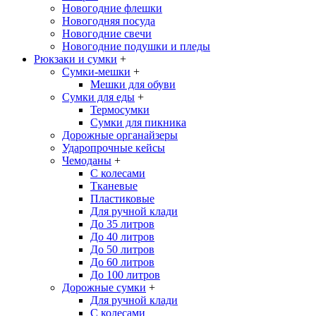
Новогодние флешки
Новогодняя посуда
Новогодние свечи
Новогодние подушки и пледы
Рюкзаки и сумки
+
Сумки-мешки
+
Мешки для обуви
Сумки для еды
+
Термосумки
Сумки для пикника
Дорожные органайзеры
Ударопрочные кейсы
Чемоданы
+
С колесами
Тканевые
Пластиковые
Для ручной клади
До 35 литров
До 40 литров
До 50 литров
До 60 литров
До 100 литров
Дорожные сумки
+
Для ручной клади
С колесами