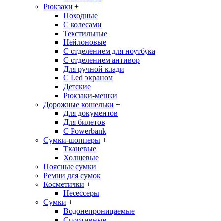
Рюкзаки
+
Походные
С колесами
Текстильные
Нейлоновые
С отделением для ноутбука
С отделением антивор
Для ручной клади
С Led экраном
Детские
Рюкзаки-мешки
Дорожные кошельки
+
Для документов
Для билетов
С Powerbank
Сумки-шопперы
+
Тканевые
Холщевые
Поясные сумки
Ремни для сумок
Косметички
+
Несессеры
Сумки
+
Водонепроницаемые
Спортивные