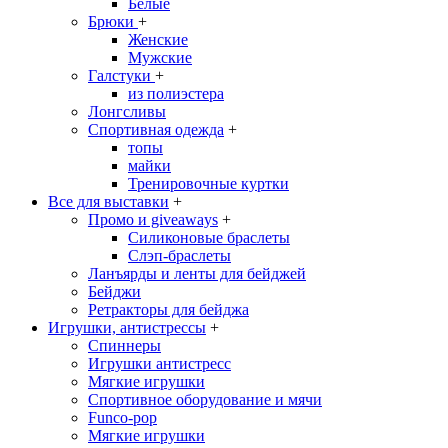
Белые
Брюки
+
Женские
Мужские
Галстуки
+
из полиэстера
Лонгсливы
Спортивная одежда
+
топы
майки
Тренировочные куртки
Все для выставки
+
Промо и giveaways
+
Силиконовые браслеты
Cлэп-браслеты
Ланъярды и ленты для бейджей
Бейджи
Ретракторы для бейджа
Игрушки, антистрессы
+
Спиннеры
Игрушки антистресс
Мягкие игрушки
Спортивное оборудование и мячи
Funco-pop
Мягкие игрушки