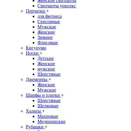
Женские свитшоты
Свитшоты унисекс
Перчатки
+
для фитнеса
Сенсорные
Мужские
Женские
Зимние
Флисовые
Кигуруми
Носки
+
Детские
Женские
мужские
Шерстяные
Джемперы
+
Женские
Мужские
Шарфы и платки
+
Шерстяные
Шелковые
Халаты
+
Махровые
Медицинские
Рубашки
+