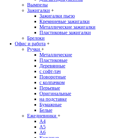
Вымпелы
Зажигалки
+
Зажигалки пьезо
Кремниевые зажигалки
Металлические зажигалки
Пластиковые зажигалки
Брелоки
Офис и работа
+
Ручки
+
Металлические
Пластиковые
Деревянные
с софт-тач
Поворотные
с колпачком
Перьевые
Оригинальные
на подставке
Бумажные
Белые
Ежедневники
+
A4
A5
A6
Кожаные