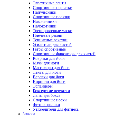
Эластичные ленты
Спортивные перчатки
Напульсники
Спортивные повязки
Наколенники
Налокотники
Тренировочные маски
Плечевые ремни
Теннисные ракетки
Усилители для кистей
Гетры спортивные
Спортивные фиксаторы для кистей
Коврики для йоги
Мячи для йоги
Массажеры для йоги
Ленты для йоги
Веревки для йоги
Кирпичи для йоги
Эспандеры
Боксерские перчатки
Лапы для бокса
Спортивные носки
Фитнес ролики
Утяжелители для фитнеса
Значки
+