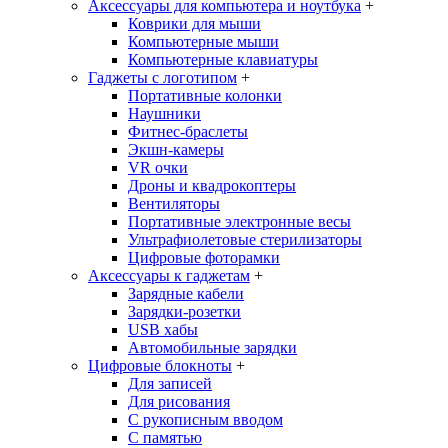
Аксессуары для компьютера и ноутбука
+
Коврики для мыши
Компьютерные мыши
Компьютерные клавиатуры
Гаджеты с логотипом
+
Портативные колонки
Наушники
Фитнес-браслеты
Экшн-камеры
VR очки
Дроны и квадрокоптеры
Вентиляторы
Портативные электронные весы
Ультрафиолетовые стерилизаторы
Цифровые фоторамки
Аксессуары к гаджетам
+
Зарядные кабели
Зарядки-розетки
USB хабы
Автомобильные зарядки
Цифровые блокноты
+
Для записей
Для рисования
С рукописным вводом
С памятью