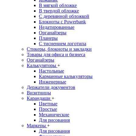
В мягкой обложке
В твердой обложке
С деревянной обложкой
Блокноты с Powerbank
Недатированные
Органайзеры
Планеры
С тиснением логотипа
Стикеры, блокноты и закладки
Товары для офиса и бизнеса
Органайзеры
Калькуляторы
+
Настольные
Карманные калькуляторы
Инженерные
Держатели документов
Визитницы
Карандаши
+
Цветные
Простые
Механические
Для рисования
Маркеры
+
Для рисования