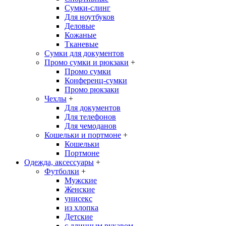
Сумки-слинг
Для ноутбуков
Деловые
Кожаные
Тканевые
Сумки для документов
Промо сумки и рюкзаки
+
Промо сумки
Конференц-сумки
Промо рюкзаки
Чехлы
+
Для документов
Для телефонов
Для чемоданов
Кошельки и портмоне
+
Кошельки
Портмоне
Одежда, аксессуары
+
Футболки
+
Мужские
Женские
унисекс
из хлопка
Детские
с длинным рукавом