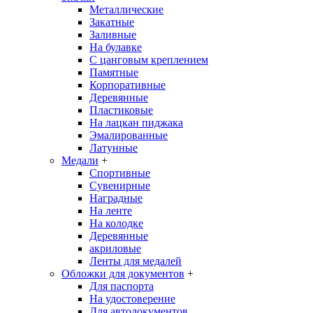
Металлические
Закатные
Заливные
На булавке
С цанговым креплением
Памятные
Корпоративные
Деревянные
Пластиковые
На лацкан пиджака
Эмалированные
Латунные
Медали
+
Спортивные
Сувенирные
Наградные
На ленте
На колодке
Деревянные
акриловые
Ленты для медалей
Обложки для документов
+
Для паспорта
На удостоверение
Для автодокументов