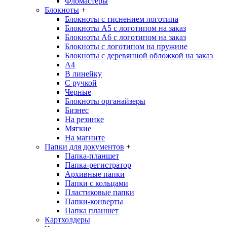
Фломастеры
Блокноты
+
Блокноты с тиснением логотипа
Блокноты А5 с логотипом на заказ
Блокноты А6 с логотипом на заказ
Блокноты с логотипом на пружине
Блокноты с деревянной обложкой на заказ
A4
В линейку
С ручкой
Черные
Блокноты органайзеры
Бизнес
На резинке
Мягкие
На магните
Папки для документов
+
Папка-планшет
Папка-регистратор
Архивные папки
Папки с кольцами
Пластиковые папки
Папки-конверты
Папка планшет
Картхолдеры