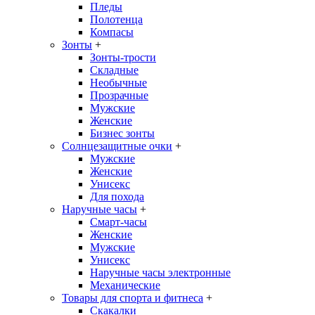
Пледы
Полотенца
Компасы
Зонты
+
Зонты-трости
Складные
Необычные
Прозрачные
Мужские
Женские
Бизнес зонты
Солнцезащитные очки
+
Мужские
Женские
Унисекс
Для похода
Наручные часы
+
Смарт-часы
Женские
Мужские
Унисекс
Наручные часы электронные
Механические
Товары для спорта и фитнеса
+
Скакалки