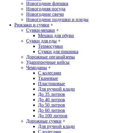
Новогодние флешки
Новогодняя посуда
Новогодние свечи
Новогодние подушки и пледы
Рюкзаки и сумки
+
Сумки-мешки
+
Мешки для обуви
Сумки для еды
+
Термосумки
Сумки для пикника
Дорожные органайзеры
Ударопрочные кейсы
Чемоданы
+
С колесами
Тканевые
Пластиковые
Для ручной клади
До 35 литров
До 40 литров
До 50 литров
До 60 литров
До 100 литров
Дорожные сумки
+
Для ручной клади
С колесами