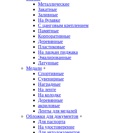
Металлические
Закатные
Заливные
На булавке
С цанговым креплением
Памятные
Корпоративные
Деревянные
Пластиковые
На лацкан пиджака
Эмалированные
Латунные
Медали
+
Спортивные
Сувенирные
Наградные
На ленте
На колодке
Деревянные
акриловые
Ленты для медалей
Обложки для документов
+
Для паспорта
На удостоверение
Для автодокументов