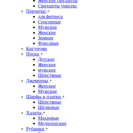
Женские свитшоты
Свитшоты унисекс
Перчатки
+
для фитнеса
Сенсорные
Мужские
Женские
Зимние
Флисовые
Кигуруми
Носки
+
Детские
Женские
мужские
Шерстяные
Джемперы
+
Женские
Мужские
Шарфы и платки
+
Шерстяные
Шелковые
Халаты
+
Махровые
Медицинские
Рубашки
+