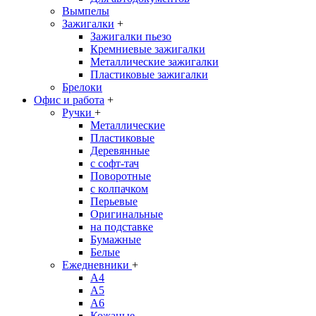
Вымпелы
Зажигалки
+
Зажигалки пьезо
Кремниевые зажигалки
Металлические зажигалки
Пластиковые зажигалки
Брелоки
Офис и работа
+
Ручки
+
Металлические
Пластиковые
Деревянные
с софт-тач
Поворотные
с колпачком
Перьевые
Оригинальные
на подставке
Бумажные
Белые
Ежедневники
+
A4
A5
A6
Кожаные