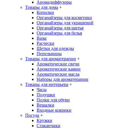
Аромадиффузоры
Товары для дома
+
Копилки
Органайзеры для косметики
Органайзеры для украшений
Органайзеры для шитья
Органайзеры для белья
Вазы
Расчески
Щетки для одежды
Пепельницы
Товары для ароматерапии
+
Ароматические свечи
Ароматические камни
Ароматические масла
Наборы для ароматерапии
Товары для интерьера
+
Часы
Подушки
Полки для обуви
Вешалки
Входные коврики
Посуда
+
Кружки
Стаканчики