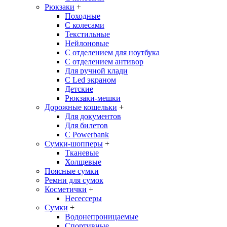
Рюкзаки
+
Походные
С колесами
Текстильные
Нейлоновые
С отделением для ноутбука
С отделением антивор
Для ручной клади
С Led экраном
Детские
Рюкзаки-мешки
Дорожные кошельки
+
Для документов
Для билетов
С Powerbank
Сумки-шопперы
+
Тканевые
Холщевые
Поясные сумки
Ремни для сумок
Косметички
+
Несессеры
Сумки
+
Водонепроницаемые
Спортивные