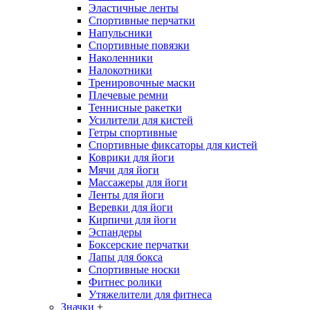
Эластичные ленты
Спортивные перчатки
Напульсники
Спортивные повязки
Наколенники
Налокотники
Тренировочные маски
Плечевые ремни
Теннисные ракетки
Усилители для кистей
Гетры спортивные
Спортивные фиксаторы для кистей
Коврики для йоги
Мячи для йоги
Массажеры для йоги
Ленты для йоги
Веревки для йоги
Кирпичи для йоги
Эспандеры
Боксерские перчатки
Лапы для бокса
Спортивные носки
Фитнес ролики
Утяжелители для фитнеса
Значки
+