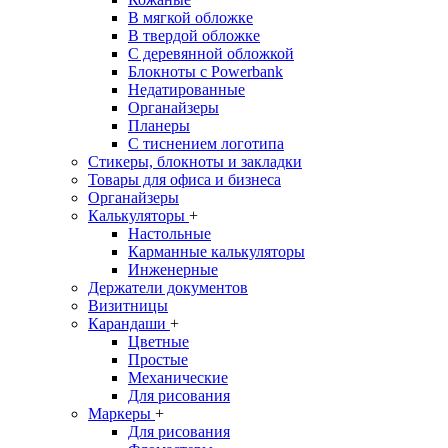
В мягкой обложке
В твердой обложке
С деревянной обложкой
Блокноты с Powerbank
Недатированные
Органайзеры
Планеры
С тиснением логотипа
Стикеры, блокноты и закладки
Товары для офиса и бизнеса
Органайзеры
Калькуляторы
+
Настольные
Карманные калькуляторы
Инженерные
Держатели документов
Визитницы
Карандаши
+
Цветные
Простые
Механические
Для рисования
Маркеры
+
Для рисования