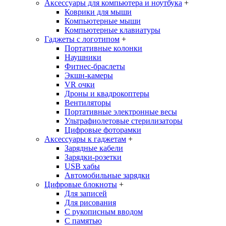
Аксессуары для компьютера и ноутбука
+
Коврики для мыши
Компьютерные мыши
Компьютерные клавиатуры
Гаджеты с логотипом
+
Портативные колонки
Наушники
Фитнес-браслеты
Экшн-камеры
VR очки
Дроны и квадрокоптеры
Вентиляторы
Портативные электронные весы
Ультрафиолетовые стерилизаторы
Цифровые фоторамки
Аксессуары к гаджетам
+
Зарядные кабели
Зарядки-розетки
USB хабы
Автомобильные зарядки
Цифровые блокноты
+
Для записей
Для рисования
С рукописным вводом
С памятью