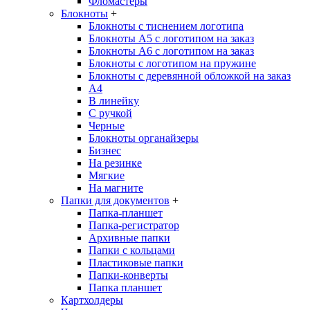
Фломастеры
Блокноты
+
Блокноты с тиснением логотипа
Блокноты А5 с логотипом на заказ
Блокноты А6 с логотипом на заказ
Блокноты с логотипом на пружине
Блокноты с деревянной обложкой на заказ
A4
В линейку
С ручкой
Черные
Блокноты органайзеры
Бизнес
На резинке
Мягкие
На магните
Папки для документов
+
Папка-планшет
Папка-регистратор
Архивные папки
Папки с кольцами
Пластиковые папки
Папки-конверты
Папка планшет
Картхолдеры