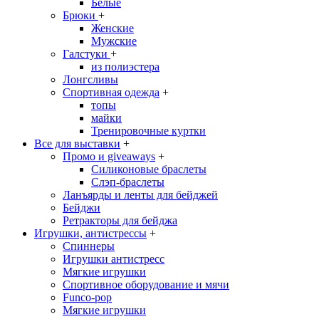
Белые
Брюки
+
Женские
Мужские
Галстуки
+
из полиэстера
Лонгсливы
Спортивная одежда
+
топы
майки
Тренировочные куртки
Все для выставки
+
Промо и giveaways
+
Силиконовые браслеты
Cлэп-браслеты
Ланъярды и ленты для бейджей
Бейджи
Ретракторы для бейджа
Игрушки, антистрессы
+
Спиннеры
Игрушки антистресс
Мягкие игрушки
Спортивное оборудование и мячи
Funco-pop
Мягкие игрушки