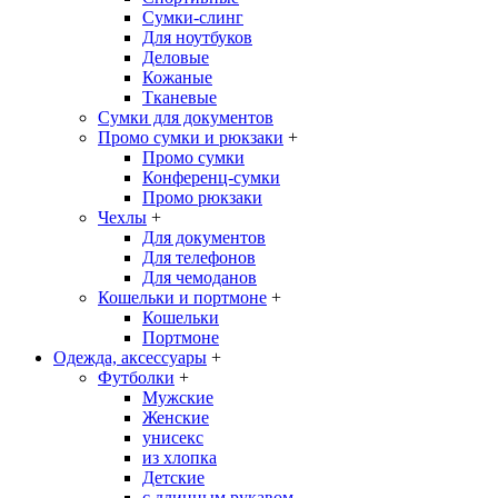
Сумки-слинг
Для ноутбуков
Деловые
Кожаные
Тканевые
Сумки для документов
Промо сумки и рюкзаки
+
Промо сумки
Конференц-сумки
Промо рюкзаки
Чехлы
+
Для документов
Для телефонов
Для чемоданов
Кошельки и портмоне
+
Кошельки
Портмоне
Одежда, аксессуары
+
Футболки
+
Мужские
Женские
унисекс
из хлопка
Детские
с длинным рукавом