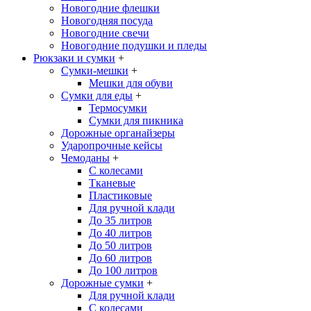
Новогодние флешки
Новогодняя посуда
Новогодние свечи
Новогодние подушки и пледы
Рюкзаки и сумки
+
Сумки-мешки
+
Мешки для обуви
Сумки для еды
+
Термосумки
Сумки для пикника
Дорожные органайзеры
Ударопрочные кейсы
Чемоданы
+
С колесами
Тканевые
Пластиковые
Для ручной клади
До 35 литров
До 40 литров
До 50 литров
До 60 литров
До 100 литров
Дорожные сумки
+
Для ручной клади
С колесами