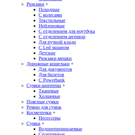
Рюкзаки
+
Походные
С колесами
Текстильные
Нейлоновые
С отделением для ноутбука
С отделением антивор
Для ручной клади
С Led экраном
Детские
Рюкзаки-мешки
Дорожные кошельки
+
Для документов
Для билетов
С Powerbank
Сумки-шопперы
+
Тканевые
Холщевые
Поясные сумки
Ремни для сумок
Косметички
+
Несессеры
Сумки
+
Водонепроницаемые
Спортивные