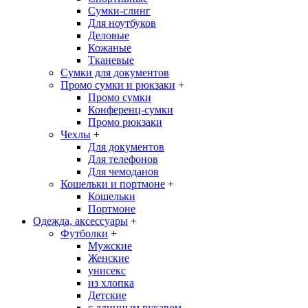
Сумки-слинг
Для ноутбуков
Деловые
Кожаные
Тканевые
Сумки для документов
Промо сумки и рюкзаки
+
Промо сумки
Конференц-сумки
Промо рюкзаки
Чехлы
+
Для документов
Для телефонов
Для чемоданов
Кошельки и портмоне
+
Кошельки
Портмоне
Одежда, аксессуары
+
Футболки
+
Мужские
Женские
унисекс
из хлопка
Детские
с длинным рукавом