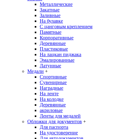
Металлические
Закатные
Заливные
На булавке
С цанговым креплением
Памятные
Корпоративные
Деревянные
Пластиковые
На лацкан пиджака
Эмалированные
Латунные
Медали
+
Спортивные
Сувенирные
Наградные
На ленте
На колодке
Деревянные
акриловые
Ленты для медалей
Обложки для документов
+
Для паспорта
На удостоверение
Для автодокументов