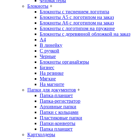
Фломастеры
Блокноты
+
Блокноты с тиснением логотипа
Блокноты А5 с логотипом на заказ
Блокноты А6 с логотипом на заказ
Блокноты с логотипом на пружине
Блокноты с деревянной обложкой на заказ
A4
В линейку
С ручкой
Черные
Блокноты органайзеры
Бизнес
На резинке
Мягкие
На магните
Папки для документов
+
Папка-планшет
Папка-регистратор
Архивные папки
Папки с кольцами
Пластиковые папки
Папки-конверты
Папка планшет
Картхолдеры