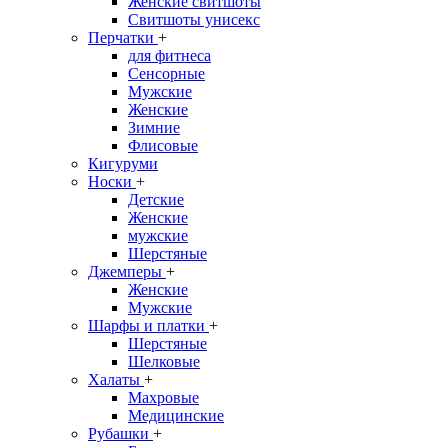
Женские свитшоты
Свитшоты унисекс
Перчатки
+
для фитнеса
Сенсорные
Мужские
Женские
Зимние
Флисовые
Кигуруми
Носки
+
Детские
Женские
мужские
Шерстяные
Джемперы
+
Женские
Мужские
Шарфы и платки
+
Шерстяные
Шелковые
Халаты
+
Махровые
Медицинские
Рубашки
+