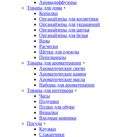
Аромадиффузоры
Товары для дома
+
Копилки
Органайзеры для косметики
Органайзеры для украшений
Органайзеры для шитья
Органайзеры для белья
Вазы
Расчески
Щетки для одежды
Пепельницы
Товары для ароматерапии
+
Ароматические свечи
Ароматические камни
Ароматические масла
Наборы для ароматерапии
Товары для интерьера
+
Часы
Подушки
Полки для обуви
Вешалки
Входные коврики
Посуда
+
Кружки
Стаканчики