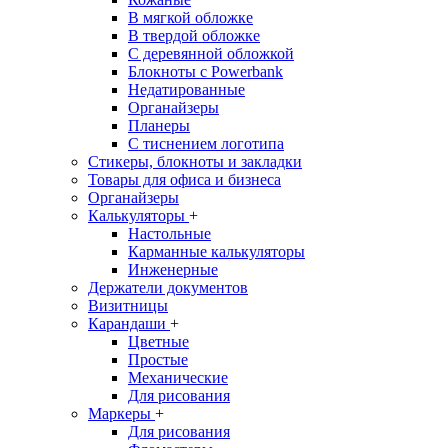
В мягкой обложке
В твердой обложке
С деревянной обложкой
Блокноты с Powerbank
Недатированные
Органайзеры
Планеры
С тиснением логотипа
Стикеры, блокноты и закладки
Товары для офиса и бизнеса
Органайзеры
Калькуляторы
+
Настольные
Карманные калькуляторы
Инженерные
Держатели документов
Визитницы
Карандаши
+
Цветные
Простые
Механические
Для рисования
Маркеры
+
Для рисования