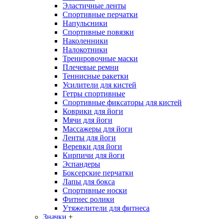
Эластичные ленты
Спортивные перчатки
Напульсники
Спортивные повязки
Наколенники
Налокотники
Тренировочные маски
Плечевые ремни
Теннисные ракетки
Усилители для кистей
Гетры спортивные
Спортивные фиксаторы для кистей
Коврики для йоги
Мячи для йоги
Массажеры для йоги
Ленты для йоги
Веревки для йоги
Кирпичи для йоги
Эспандеры
Боксерские перчатки
Лапы для бокса
Спортивные носки
Фитнес ролики
Утяжелители для фитнеса
Значки
+