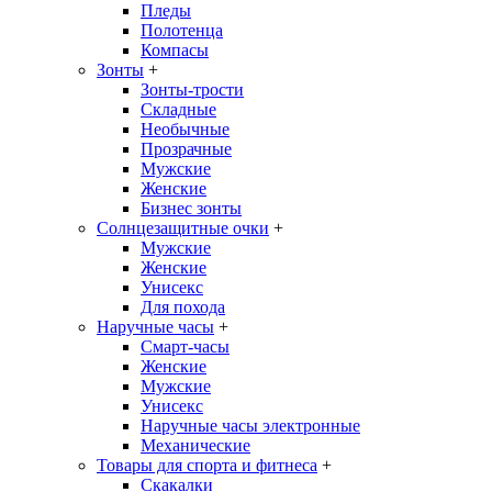
Пледы
Полотенца
Компасы
Зонты
+
Зонты-трости
Складные
Необычные
Прозрачные
Мужские
Женские
Бизнес зонты
Солнцезащитные очки
+
Мужские
Женские
Унисекс
Для похода
Наручные часы
+
Смарт-часы
Женские
Мужские
Унисекс
Наручные часы электронные
Механические
Товары для спорта и фитнеса
+
Скакалки