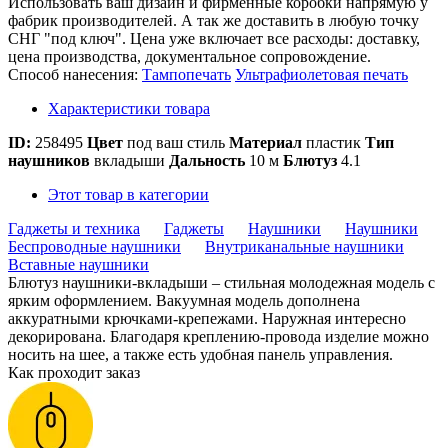
Использовать ваш дизайн и фирменные коробки напрямую у
фабрик производителей. А так же доставить в любую точку
СНГ "под ключ". Цена уже включает все расходы: доставку,
цена производства, документальное сопровождение.
Способ нанесения:
Тампопечать
Ультрафиолетовая печать
Характеристики товара
ID:
258495
Цвет
под ваш стиль
Материал
пластик
Тип
наушников
вкладыши
Дальность
10 м
Блютуз
4.1
Этот товар в категории
Гаджеты и техника
Гаджеты
Наушники
Наушники
Беспроводные наушники
Внутриканальные наушники
Вставные наушники
Блютуз наушники-вкладыши – стильная молодежная модель с
ярким оформлением. Вакуумная модель дополнена
аккуратными крючками-крепежами. Наружная интересно
декорирована. Благодаря креплению-провода изделие можно
носить на шее, а также есть удобная панель управления.
Как проходит заказ