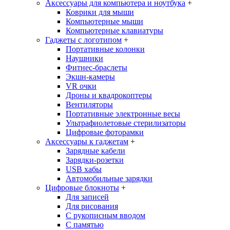
Аксессуары для компьютера и ноутбука
+
Коврики для мыши
Компьютерные мыши
Компьютерные клавиатуры
Гаджеты с логотипом
+
Портативные колонки
Наушники
Фитнес-браслеты
Экшн-камеры
VR очки
Дроны и квадрокоптеры
Вентиляторы
Портативные электронные весы
Ультрафиолетовые стерилизаторы
Цифровые фоторамки
Аксессуары к гаджетам
+
Зарядные кабели
Зарядки-розетки
USB хабы
Автомобильные зарядки
Цифровые блокноты
+
Для записей
Для рисования
С рукописным вводом
С памятью