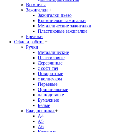
Вымпелы
Зажигалки
+
Зажигалки пьезо
Кремниевые зажигалки
Металлические зажигалки
Пластиковые зажигалки
Брелоки
Офис и работа
+
Ручки
+
Металлические
Пластиковые
Деревянные
с софт-тач
Поворотные
с колпачком
Перьевые
Оригинальные
на подставке
Бумажные
Белые
Ежедневники
+
A4
A5
A6
Кожаные