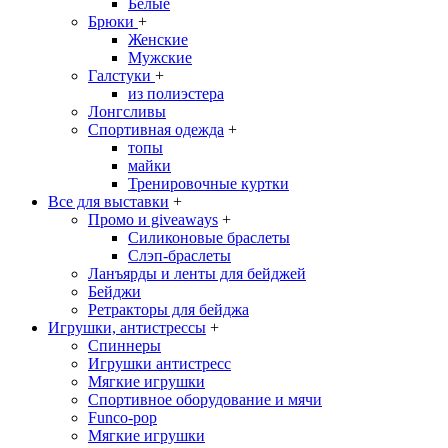
Белые
Брюки
+
Женские
Мужские
Галстуки
+
из полиэстера
Лонгсливы
Спортивная одежда
+
топы
майки
Тренировочные куртки
Все для выставки
+
Промо и giveaways
+
Силиконовые браслеты
Cлэп-браслеты
Ланъярды и ленты для бейджей
Бейджи
Ретракторы для бейджа
Игрушки, антистрессы
+
Спиннеры
Игрушки антистресс
Мягкие игрушки
Спортивное оборудование и мячи
Funco-pop
Мягкие игрушки