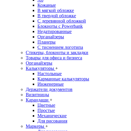
Кожаные
В мягкой обложке
В твердой обложке
С деревянной обложкой
Блокноты с Powerbank
Недатированные
Органайзеры
Планеры
С тиснением логотипа
Стикеры, блокноты и закладки
Товары для офиса и бизнеса
Органайзеры
Калькуляторы
+
Настольные
Карманные калькуляторы
Инженерные
Держатели документов
Визитницы
Карандаши
+
Цветные
Простые
Механические
Для рисования
Маркеры
+