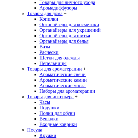
Товары для личного ухода
Аромадиффузоры
Товары для дома
+
Копилки
Органайзеры для косметики
Органайзеры для украшений
Органайзеры для шитья
Органайзеры для белья
Вазы
Расчески
Щетки для одежды
Пепельницы
Товары для ароматерапии
+
Ароматические свечи
Ароматические камни
Ароматические масла
Наборы для ароматерапии
Товары для интерьера
+
Часы
Подушки
Полки для обуви
Вешалки
Входные коврики
Посуда
+
Кружки