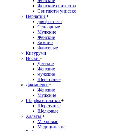
Женские
Женские свитшоты
Свитшоты унисекс
Перчатки
+
для фитнеса
Сенсорные
Мужские
Женские
Зимние
Флисовые
Кигуруми
Носки
+
Детские
Женские
мужские
Шерстяные
Джемперы
+
Женские
Мужские
Шарфы и платки
+
Шерстяные
Шелковые
Халаты
+
Махровые
Медицинские