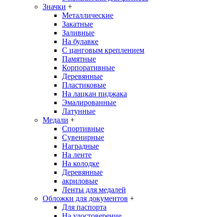
Значки
+
Металлические
Закатные
Заливные
На булавке
С цанговым креплением
Памятные
Корпоративные
Деревянные
Пластиковые
На лацкан пиджака
Эмалированные
Латунные
Медали
+
Спортивные
Сувенирные
Наградные
На ленте
На колодке
Деревянные
акриловые
Ленты для медалей
Обложки для документов
+
Для паспорта
На удостоверение