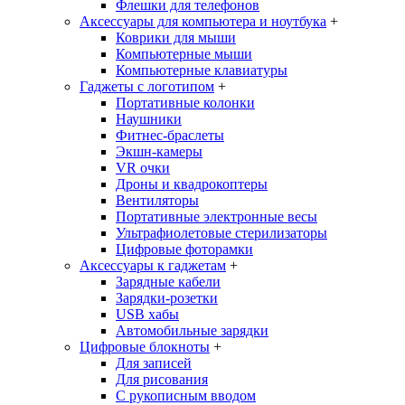
Флешки для телефонов
Аксессуары для компьютера и ноутбука
+
Коврики для мыши
Компьютерные мыши
Компьютерные клавиатуры
Гаджеты с логотипом
+
Портативные колонки
Наушники
Фитнес-браслеты
Экшн-камеры
VR очки
Дроны и квадрокоптеры
Вентиляторы
Портативные электронные весы
Ультрафиолетовые стерилизаторы
Цифровые фоторамки
Аксессуары к гаджетам
+
Зарядные кабели
Зарядки-розетки
USB хабы
Автомобильные зарядки
Цифровые блокноты
+
Для записей
Для рисования
С рукописным вводом