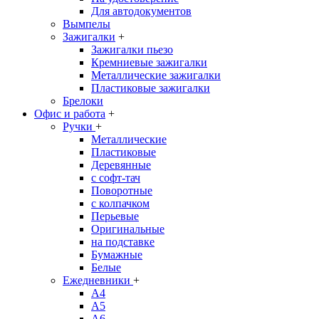
Для автодокументов
Вымпелы
Зажигалки
+
Зажигалки пьезо
Кремниевые зажигалки
Металлические зажигалки
Пластиковые зажигалки
Брелоки
Офис и работа
+
Ручки
+
Металлические
Пластиковые
Деревянные
с софт-тач
Поворотные
с колпачком
Перьевые
Оригинальные
на подставке
Бумажные
Белые
Ежедневники
+
A4
A5
A6