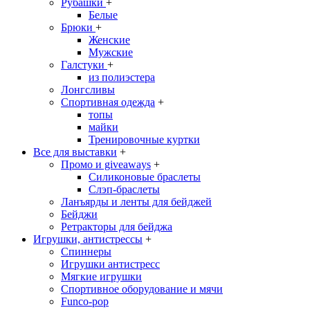
Рубашки
+
Белые
Брюки
+
Женские
Мужские
Галстуки
+
из полиэстера
Лонгсливы
Спортивная одежда
+
топы
майки
Тренировочные куртки
Все для выставки
+
Промо и giveaways
+
Силиконовые браслеты
Cлэп-браслеты
Ланъярды и ленты для бейджей
Бейджи
Ретракторы для бейджа
Игрушки, антистрессы
+
Спиннеры
Игрушки антистресс
Мягкие игрушки
Спортивное оборудование и мячи
Funco-pop