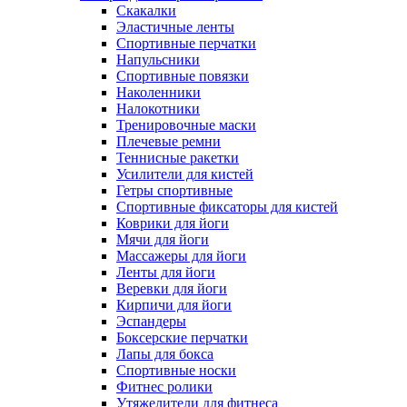
Скакалки
Эластичные ленты
Спортивные перчатки
Напульсники
Спортивные повязки
Наколенники
Налокотники
Тренировочные маски
Плечевые ремни
Теннисные ракетки
Усилители для кистей
Гетры спортивные
Спортивные фиксаторы для кистей
Коврики для йоги
Мячи для йоги
Массажеры для йоги
Ленты для йоги
Веревки для йоги
Кирпичи для йоги
Эспандеры
Боксерские перчатки
Лапы для бокса
Спортивные носки
Фитнес ролики
Утяжелители для фитнеса