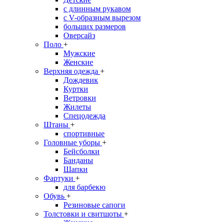
с длинным рукавом
с V-образным вырезом
больших размеров
Оверсайз
Поло
+
Мужские
Женские
Верхняя одежда
+
Дождевик
Куртки
Ветровки
Жилеты
Спецодежда
Штаны
+
спортивные
Головные уборы
+
Бейсболки
Банданы
Шапки
Фартуки
+
для барбекю
Обувь
+
Резиновые сапоги
Толстовки и свитшоты
+