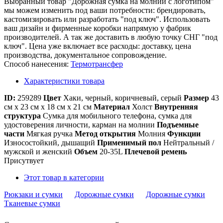
Выбранный товар "Дорожная сумка на молнии с логотипом"
мы можем изменить под ваши потребности: брендировать,
кастомизировать или разработать "под ключ". Использовать
ваш дизайн и фирменные коробки напрямую у фабрик
производителей. А так же доставить в любую точку СНГ "под
ключ". Цена уже включает все расходы: доставку, цена
производства, документальное сопровождение.
Способ нанесения:
Термотрансфер
Характеристики товара
ID:
259289
Цвет
Хаки, черный, коричневый, серый
Размер
43
см х 23 см х 18 см х 21 см
Материал
Холст
Внутренняя
структура
Сумка для мобильного телефона, сумка для
удостоверения личности, карман на молнии
Подъемные
части
Мягкая ручка
Метод открытия
Молния
Функции
Износостойкий, дышащий
Применимый пол
Нейтральный /
мужской и женский
Объем
20-35L
Плечевой ремень
Присутвует
Этот товар в категории
Рюкзаки и сумки
Дорожные сумки
Дорожные сумки
Тканевые сумки