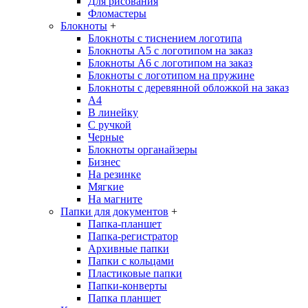
Для рисования
Фломастеры
Блокноты
+
Блокноты с тиснением логотипа
Блокноты А5 с логотипом на заказ
Блокноты А6 с логотипом на заказ
Блокноты с логотипом на пружине
Блокноты с деревянной обложкой на заказ
A4
В линейку
С ручкой
Черные
Блокноты органайзеры
Бизнес
На резинке
Мягкие
На магните
Папки для документов
+
Папка-планшет
Папка-регистратор
Архивные папки
Папки с кольцами
Пластиковые папки
Папки-конверты
Папка планшет