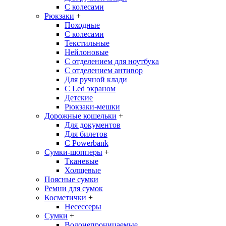
С колесами
Рюкзаки
+
Походные
С колесами
Текстильные
Нейлоновые
С отделением для ноутбука
С отделением антивор
Для ручной клади
С Led экраном
Детские
Рюкзаки-мешки
Дорожные кошельки
+
Для документов
Для билетов
С Powerbank
Сумки-шопперы
+
Тканевые
Холщевые
Поясные сумки
Ремни для сумок
Косметички
+
Несессеры
Сумки
+
Водонепроницаемые