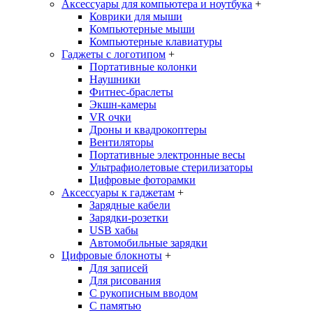
Аксессуары для компьютера и ноутбука
+
Коврики для мыши
Компьютерные мыши
Компьютерные клавиатуры
Гаджеты с логотипом
+
Портативные колонки
Наушники
Фитнес-браслеты
Экшн-камеры
VR очки
Дроны и квадрокоптеры
Вентиляторы
Портативные электронные весы
Ультрафиолетовые стерилизаторы
Цифровые фоторамки
Аксессуары к гаджетам
+
Зарядные кабели
Зарядки-розетки
USB хабы
Автомобильные зарядки
Цифровые блокноты
+
Для записей
Для рисования
С рукописным вводом
С памятью