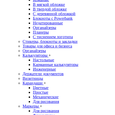
В мягкой обложке
В твердой обложке
С деревянной обложкой
Блокноты с Powerbank
Недатированные
Органайзеры
Планеры
С тиснением логотипа
Стикеры, блокноты и закладки
Товары для офиса и бизнеса
Органайзеры
Калькуляторы
+
Настольные
Карманные калькуляторы
Инженерные
Держатели документов
Визитницы
Карандаши
+
Цветные
Простые
Механические
Для рисования
Маркеры
+
Для рисования