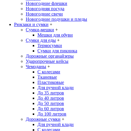
Новогодние флешки
Новогодняя посуда
Новогодние свечи
Новогодние подушки и пледы
Рюкзаки и сумки
+
Сумки-мешки
+
Мешки для обуви
Сумки для еды
+
Термосумки
Сумки для пикника
Дорожные органайзеры
Ударопрочные кейсы
Чемоданы
+
С колесами
Тканевые
Пластиковые
Для ручной клади
До 35 литров
До 40 литров
До 50 литров
До 60 литров
До 100 литров
Дорожные сумки
+
Для ручной клади
С колесами