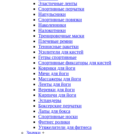
Эластичные ленты
Спортивные перчатки
Напульсники
Спортивные повязки
Наколенники
Налокотники
Тренировочные маски
Плечевые ремни
Теннисные ракетки
Усилители для кистей
Гетры спортивные
Спортивные фиксаторы для кистей
Коврики для йоги
Мячи для йоги
Массажеры для йоги
Ленты для йоги
Веревки для йоги
Кирпичи для йоги
Эспандеры
Боксерские перчатки
Лапы для бокса
Спортивные носки
Фитнес ролики
Утяжелители для фитнеса
Значки
+