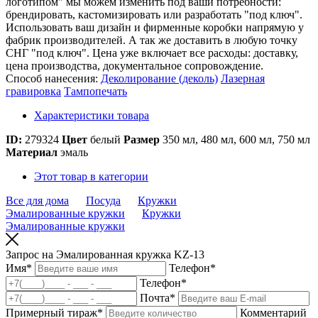
логотипом" мы можем изменить под ваши потребности:
брендировать, кастомизировать или разработать "под ключ".
Использовать ваш дизайн и фирменные коробки напрямую у
фабрик производителей. А так же доставить в любую точку
СНГ "под ключ". Цена уже включает все расходы: доставку,
цена производства, документальное сопровождение.
Способ нанесения:
Деколирование (деколь)
Лазерная
гравировка
Тампопечать
Характеристики товара
ID:
279324
Цвет
белый
Размер
350 мл, 480 мл, 600 мл, 750 мл
Материал
эмаль
Этот товар в категории
Все для дома
Посуда
Кружки
Эмалированные кружки
Кружки
Эмалированные кружки
Запрос на Эмалированная кружка KZ-13
Имя
*
Телефон
*
Телефон
*
Почта
*
Примерный тираж
*
Комментарий