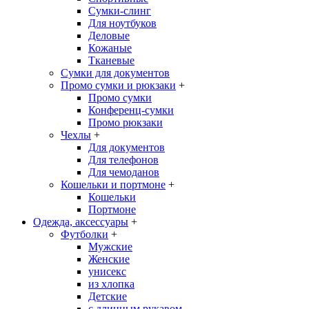
Сумки-слинг
Для ноутбуков
Деловые
Кожаные
Тканевые
Сумки для документов
Промо сумки и рюкзаки
+
Промо сумки
Конференц-сумки
Промо рюкзаки
Чехлы
+
Для документов
Для телефонов
Для чемоданов
Кошельки и портмоне
+
Кошельки
Портмоне
Одежда, аксессуары
+
Футболки
+
Мужские
Женские
унисекс
из хлопка
Детские
с длинным рукавом