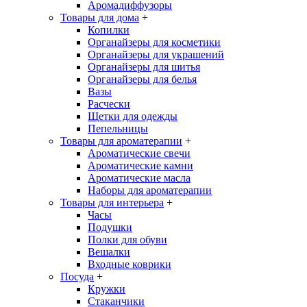
Аромадиффузоры
Товары для дома
+
Копилки
Органайзеры для косметики
Органайзеры для украшений
Органайзеры для шитья
Органайзеры для белья
Вазы
Расчески
Щетки для одежды
Пепельницы
Товары для ароматерапии
+
Ароматические свечи
Ароматические камни
Ароматические масла
Наборы для ароматерапии
Товары для интерьера
+
Часы
Подушки
Полки для обуви
Вешалки
Входные коврики
Посуда
+
Кружки
Стаканчики