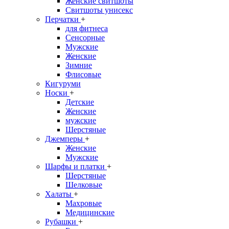
Женские свитшоты
Свитшоты унисекс
Перчатки
+
для фитнеса
Сенсорные
Мужские
Женские
Зимние
Флисовые
Кигуруми
Носки
+
Детские
Женские
мужские
Шерстяные
Джемперы
+
Женские
Мужские
Шарфы и платки
+
Шерстяные
Шелковые
Халаты
+
Махровые
Медицинские
Рубашки
+