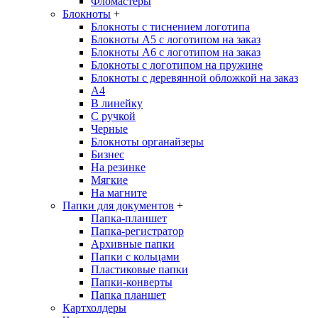
Фломастеры
Блокноты
+
Блокноты с тиснением логотипа
Блокноты А5 с логотипом на заказ
Блокноты А6 с логотипом на заказ
Блокноты с логотипом на пружине
Блокноты с деревянной обложкой на заказ
A4
В линейку
С ручкой
Черные
Блокноты органайзеры
Бизнес
На резинке
Мягкие
На магните
Папки для документов
+
Папка-планшет
Папка-регистратор
Архивные папки
Папки с кольцами
Пластиковые папки
Папки-конверты
Папка планшет
Картхолдеры