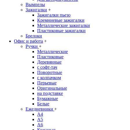
Вымпелы
Зажигалки
+
Зажигалки пьезо
Кремниевые зажигалки
Металлические зажигалки
Пластиковые зажигалки
Брелоки
Офис и работа
+
Ручки
+
Металлические
Пластиковые
Деревянные
с софт-тач
Поворотные
с колпачком
Перьевые
Оригинальные
на подставке
Бумажные
Белые
Ежедневники
+
A4
A5
A6
Кожаные