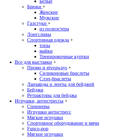
Белые
Брюки
+
Женские
Мужские
Галстуки
+
из полиэстера
Лонгсливы
Спортивная одежда
+
топы
майки
Тренировочные куртки
Все для выставки
+
Промо и giveaways
+
Силиконовые браслеты
Cлэп-браслеты
Ланъярды и ленты для бейджей
Бейджи
Ретракторы для бейджа
Игрушки, антистрессы
+
Спиннеры
Игрушки антистресс
Мягкие игрушки
Спортивное оборудование и мячи
Funco-pop
Мягкие игрушки