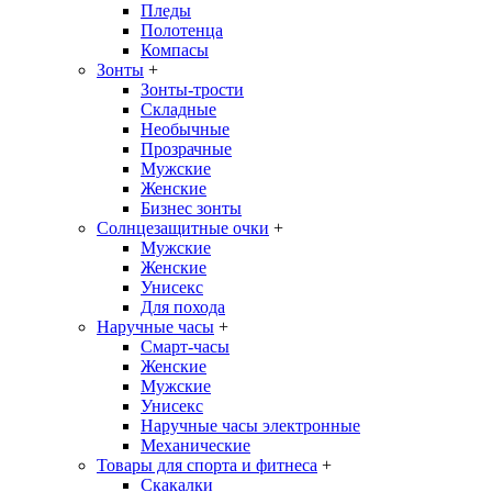
Пледы
Полотенца
Компасы
Зонты
+
Зонты-трости
Складные
Необычные
Прозрачные
Мужские
Женские
Бизнес зонты
Солнцезащитные очки
+
Мужские
Женские
Унисекс
Для похода
Наручные часы
+
Смарт-часы
Женские
Мужские
Унисекс
Наручные часы электронные
Механические
Товары для спорта и фитнеса
+
Скакалки