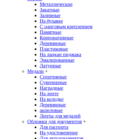
Металлические
Закатные
Заливные
На булавке
С цанговым креплением
Памятные
Корпоративные
Деревянные
Пластиковые
На лацкан пиджака
Эмалированные
Латунные
Медали
+
Спортивные
Сувенирные
Наградные
На ленте
На колодке
Деревянные
акриловые
Ленты для медалей
Обложки для документов
+
Для паспорта
На удостоверение
Для автодокументов