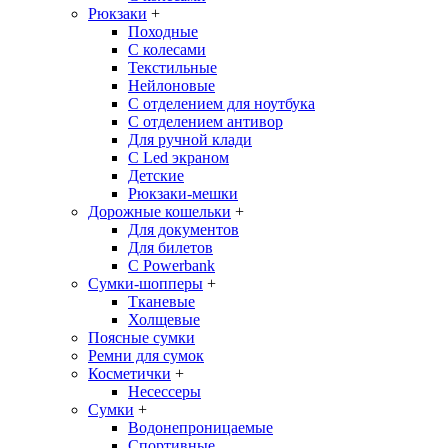
Рюкзаки
+
Походные
С колесами
Текстильные
Нейлоновые
С отделением для ноутбука
С отделением антивор
Для ручной клади
С Led экраном
Детские
Рюкзаки-мешки
Дорожные кошельки
+
Для документов
Для билетов
С Powerbank
Сумки-шопперы
+
Тканевые
Холщевые
Поясные сумки
Ремни для сумок
Косметички
+
Несессеры
Сумки
+
Водонепроницаемые
Спортивные