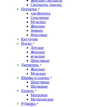
Женские свитшоты
Свитшоты унисекс
Перчатки
+
для фитнеса
Сенсорные
Мужские
Женские
Зимние
Флисовые
Кигуруми
Носки
+
Детские
Женские
мужские
Шерстяные
Джемперы
+
Женские
Мужские
Шарфы и платки
+
Шерстяные
Шелковые
Халаты
+
Махровые
Медицинские
Рубашки
+