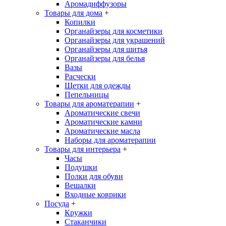
Аромадиффузоры
Товары для дома
+
Копилки
Органайзеры для косметики
Органайзеры для украшений
Органайзеры для шитья
Органайзеры для белья
Вазы
Расчески
Щетки для одежды
Пепельницы
Товары для ароматерапии
+
Ароматические свечи
Ароматические камни
Ароматические масла
Наборы для ароматерапии
Товары для интерьера
+
Часы
Подушки
Полки для обуви
Вешалки
Входные коврики
Посуда
+
Кружки
Стаканчики