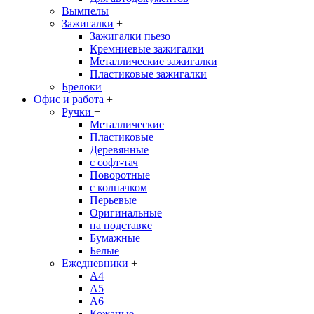
Вымпелы
Зажигалки
+
Зажигалки пьезо
Кремниевые зажигалки
Металлические зажигалки
Пластиковые зажигалки
Брелоки
Офис и работа
+
Ручки
+
Металлические
Пластиковые
Деревянные
с софт-тач
Поворотные
с колпачком
Перьевые
Оригинальные
на подставке
Бумажные
Белые
Ежедневники
+
A4
A5
A6
Кожаные