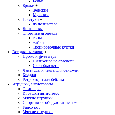
Белые
Брюки
+
Женские
Мужские
Галстуки
+
из полиэстера
Лонгсливы
Спортивная одежда
+
топы
майки
Тренировочные куртки
Все для выставки
+
Промо и giveaways
+
Силиконовые браслеты
Cлэп-браслеты
Ланъярды и ленты для бейджей
Бейджи
Ретракторы для бейджа
Игрушки, антистрессы
+
Спиннеры
Игрушки антистресс
Мягкие игрушки
Спортивное оборудование и мячи
Funco-pop
Мягкие игрушки