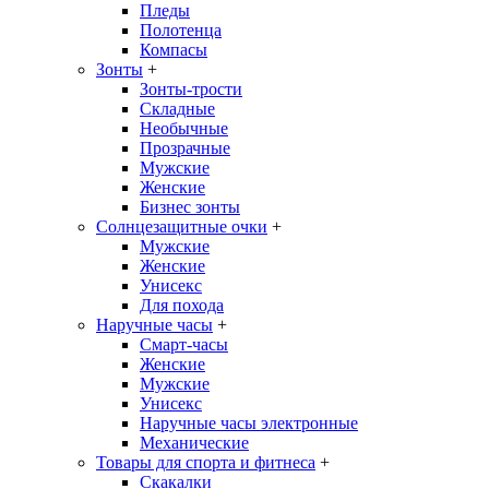
Пледы
Полотенца
Компасы
Зонты
+
Зонты-трости
Складные
Необычные
Прозрачные
Мужские
Женские
Бизнес зонты
Солнцезащитные очки
+
Мужские
Женские
Унисекс
Для похода
Наручные часы
+
Смарт-часы
Женские
Мужские
Унисекс
Наручные часы электронные
Механические
Товары для спорта и фитнеса
+
Скакалки