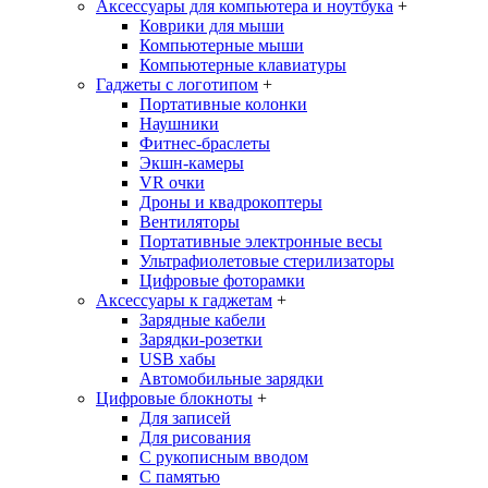
Аксессуары для компьютера и ноутбука
+
Коврики для мыши
Компьютерные мыши
Компьютерные клавиатуры
Гаджеты с логотипом
+
Портативные колонки
Наушники
Фитнес-браслеты
Экшн-камеры
VR очки
Дроны и квадрокоптеры
Вентиляторы
Портативные электронные весы
Ультрафиолетовые стерилизаторы
Цифровые фоторамки
Аксессуары к гаджетам
+
Зарядные кабели
Зарядки-розетки
USB хабы
Автомобильные зарядки
Цифровые блокноты
+
Для записей
Для рисования
С рукописным вводом
С памятью