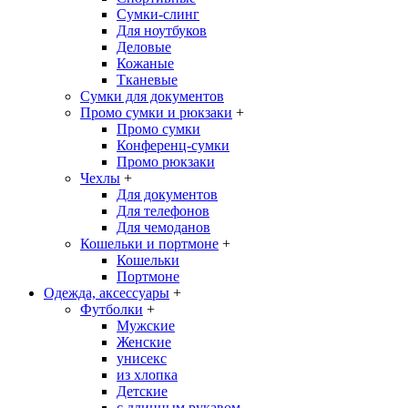
Сумки-слинг
Для ноутбуков
Деловые
Кожаные
Тканевые
Сумки для документов
Промо сумки и рюкзаки
+
Промо сумки
Конференц-сумки
Промо рюкзаки
Чехлы
+
Для документов
Для телефонов
Для чемоданов
Кошельки и портмоне
+
Кошельки
Портмоне
Одежда, аксессуары
+
Футболки
+
Мужские
Женские
унисекс
из хлопка
Детские
с длинным рукавом