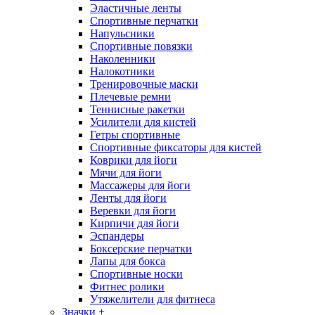
Эластичные ленты
Спортивные перчатки
Напульсники
Спортивные повязки
Наколенники
Налокотники
Тренировочные маски
Плечевые ремни
Теннисные ракетки
Усилители для кистей
Гетры спортивные
Спортивные фиксаторы для кистей
Коврики для йоги
Мячи для йоги
Массажеры для йоги
Ленты для йоги
Веревки для йоги
Кирпичи для йоги
Эспандеры
Боксерские перчатки
Лапы для бокса
Спортивные носки
Фитнес ролики
Утяжелители для фитнеса
Значки
+