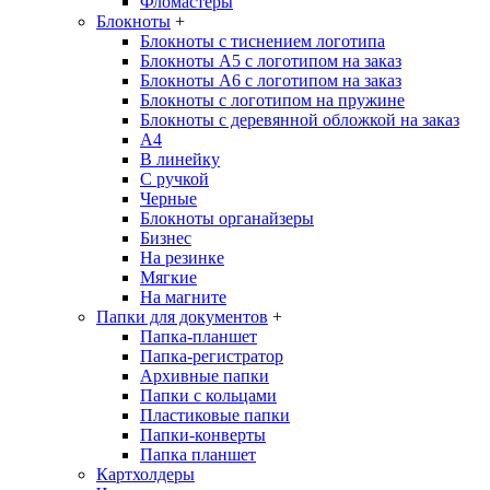
Фломастеры
Блокноты
+
Блокноты с тиснением логотипа
Блокноты А5 с логотипом на заказ
Блокноты А6 с логотипом на заказ
Блокноты с логотипом на пружине
Блокноты с деревянной обложкой на заказ
A4
В линейку
С ручкой
Черные
Блокноты органайзеры
Бизнес
На резинке
Мягкие
На магните
Папки для документов
+
Папка-планшет
Папка-регистратор
Архивные папки
Папки с кольцами
Пластиковые папки
Папки-конверты
Папка планшет
Картхолдеры