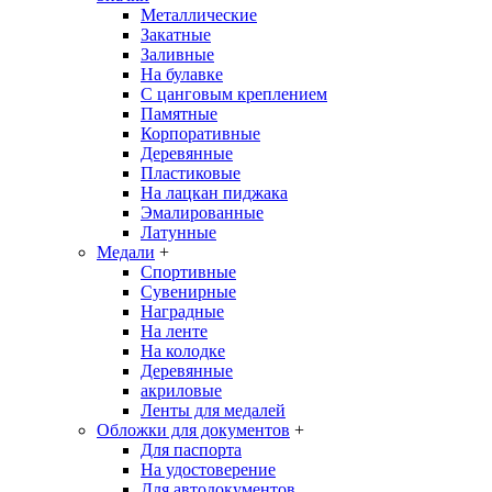
Металлические
Закатные
Заливные
На булавке
С цанговым креплением
Памятные
Корпоративные
Деревянные
Пластиковые
На лацкан пиджака
Эмалированные
Латунные
Медали
+
Спортивные
Сувенирные
Наградные
На ленте
На колодке
Деревянные
акриловые
Ленты для медалей
Обложки для документов
+
Для паспорта
На удостоверение
Для автодокументов