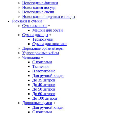
Новогодние флешки
Новогодняя посуда
Новогодние свечи
Новогодние подушки и пледы
Рюкзаки и сумки
+
Сумки-мешки
+
Мешки для обуви
Сумки для еды
+
Термосумки
Сумки для пикника
Дорожные органайзеры
Ударопрочные кейсы
Чемоданы
+
С колесами
Тканевые
Пластиковые
Для ручной клади
До 35 литров
До 40 литров
До 50 литров
До 60 литров
До 100 литров
Дорожные сумки
+
Для ручной клади
С колесами