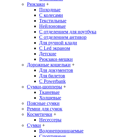
Рюкзаки
+
Походные
С колесами
Текстильные
Нейлоновые
С отделением для ноутбука
С отделением антивор
Для ручной клади
С Led экраном
Детские
Рюкзаки-мешки
Дорожные кошельки
+
Для документов
Для билетов
С Powerbank
Сумки-шопперы
+
Тканевые
Холщевые
Поясные сумки
Ремни для сумок
Косметички
+
Несессеры
Сумки
+
Водонепроницаемые
Спортивные