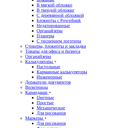
В мягкой обложке
В твердой обложке
С деревянной обложкой
Блокноты с Powerbank
Недатированные
Органайзеры
Планеры
С тиснением логотипа
Стикеры, блокноты и закладки
Товары для офиса и бизнеса
Органайзеры
Калькуляторы
+
Настольные
Карманные калькуляторы
Инженерные
Держатели документов
Визитницы
Карандаши
+
Цветные
Простые
Механические
Для рисования
Маркеры
+
Для рисования