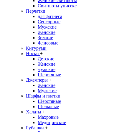
Женские свитшоты
Свитшоты унисекс
Перчатки
+
для фитнеса
Сенсорные
Мужские
Женские
Зимние
Флисовые
Кигуруми
Носки
+
Детские
Женские
мужские
Шерстяные
Джемперы
+
Женские
Мужские
Шарфы и платки
+
Шерстяные
Шелковые
Халаты
+
Махровые
Медицинские
Рубашки
+