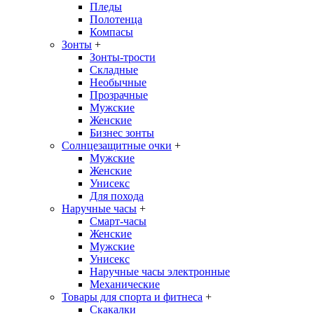
Пледы
Полотенца
Компасы
Зонты
+
Зонты-трости
Складные
Необычные
Прозрачные
Мужские
Женские
Бизнес зонты
Солнцезащитные очки
+
Мужские
Женские
Унисекс
Для похода
Наручные часы
+
Смарт-часы
Женские
Мужские
Унисекс
Наручные часы электронные
Механические
Товары для спорта и фитнеса
+
Скакалки