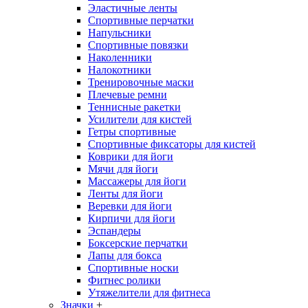
Эластичные ленты
Спортивные перчатки
Напульсники
Спортивные повязки
Наколенники
Налокотники
Тренировочные маски
Плечевые ремни
Теннисные ракетки
Усилители для кистей
Гетры спортивные
Спортивные фиксаторы для кистей
Коврики для йоги
Мячи для йоги
Массажеры для йоги
Ленты для йоги
Веревки для йоги
Кирпичи для йоги
Эспандеры
Боксерские перчатки
Лапы для бокса
Спортивные носки
Фитнес ролики
Утяжелители для фитнеса
Значки
+