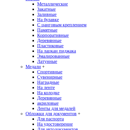
Металлические
Закатные
Заливные
На булавке
С цанговым креплением
Памятные
Корпоративные
Деревянные
Пластиковые
На лацкан пиджака
Эмалированные
Латунные
Медали
+
Спортивные
Сувенирные
Наградные
На ленте
На колодке
Деревянные
акриловые
Ленты для медалей
Обложки для документов
+
Для паспорта
На удостоверение
Для автодокументов