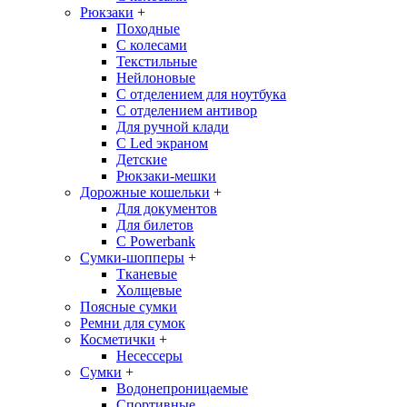
Рюкзаки
+
Походные
С колесами
Текстильные
Нейлоновые
С отделением для ноутбука
С отделением антивор
Для ручной клади
С Led экраном
Детские
Рюкзаки-мешки
Дорожные кошельки
+
Для документов
Для билетов
С Powerbank
Сумки-шопперы
+
Тканевые
Холщевые
Поясные сумки
Ремни для сумок
Косметички
+
Несессеры
Сумки
+
Водонепроницаемые
Спортивные