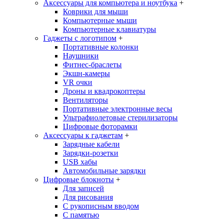
Аксессуары для компьютера и ноутбука
+
Коврики для мыши
Компьютерные мыши
Компьютерные клавиатуры
Гаджеты с логотипом
+
Портативные колонки
Наушники
Фитнес-браслеты
Экшн-камеры
VR очки
Дроны и квадрокоптеры
Вентиляторы
Портативные электронные весы
Ультрафиолетовые стерилизаторы
Цифровые фоторамки
Аксессуары к гаджетам
+
Зарядные кабели
Зарядки-розетки
USB хабы
Автомобильные зарядки
Цифровые блокноты
+
Для записей
Для рисования
С рукописным вводом
С памятью