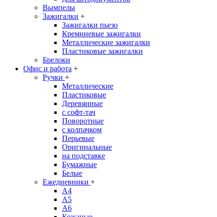
Вымпелы
Зажигалки
+
Зажигалки пьезо
Кремниевые зажигалки
Металлические зажигалки
Пластиковые зажигалки
Брелоки
Офис и работа
+
Ручки
+
Металлические
Пластиковые
Деревянные
с софт-тач
Поворотные
с колпачком
Перьевые
Оригинальные
на подставке
Бумажные
Белые
Ежедневники
+
A4
A5
A6
Кожаные