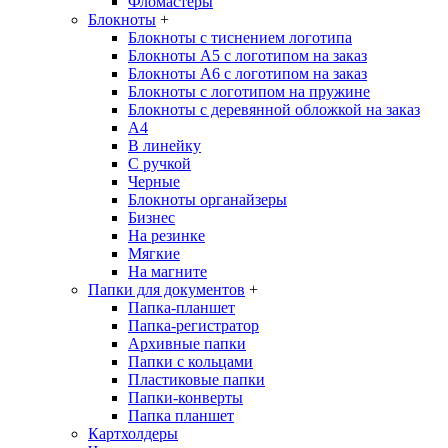
Фломастеры
Блокноты
+
Блокноты с тиснением логотипа
Блокноты А5 с логотипом на заказ
Блокноты А6 с логотипом на заказ
Блокноты с логотипом на пружине
Блокноты с деревянной обложкой на заказ
A4
В линейку
С ручкой
Черные
Блокноты органайзеры
Бизнес
На резинке
Мягкие
На магните
Папки для документов
+
Папка-планшет
Папка-регистратор
Архивные папки
Папки с кольцами
Пластиковые папки
Папки-конверты
Папка планшет
Картхолдеры