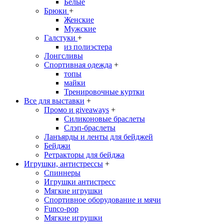
Белые
Брюки
+
Женские
Мужские
Галстуки
+
из полиэстера
Лонгсливы
Спортивная одежда
+
топы
майки
Тренировочные куртки
Все для выставки
+
Промо и giveaways
+
Силиконовые браслеты
Cлэп-браслеты
Ланъярды и ленты для бейджей
Бейджи
Ретракторы для бейджа
Игрушки, антистрессы
+
Спиннеры
Игрушки антистресс
Мягкие игрушки
Спортивное оборудование и мячи
Funco-pop
Мягкие игрушки