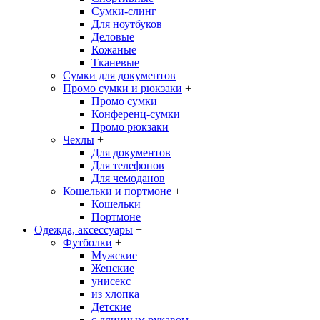
Сумки-слинг
Для ноутбуков
Деловые
Кожаные
Тканевые
Сумки для документов
Промо сумки и рюкзаки
+
Промо сумки
Конференц-сумки
Промо рюкзаки
Чехлы
+
Для документов
Для телефонов
Для чемоданов
Кошельки и портмоне
+
Кошельки
Портмоне
Одежда, аксессуары
+
Футболки
+
Мужские
Женские
унисекс
из хлопка
Детские
с длинным рукавом