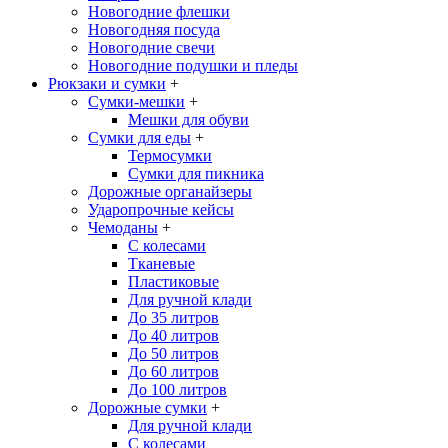
Новогодние флешки
Новогодняя посуда
Новогодние свечи
Новогодние подушки и пледы
Рюкзаки и сумки
+
Сумки-мешки
+
Мешки для обуви
Сумки для еды
+
Термосумки
Сумки для пикника
Дорожные органайзеры
Ударопрочные кейсы
Чемоданы
+
С колесами
Тканевые
Пластиковые
Для ручной клади
До 35 литров
До 40 литров
До 50 литров
До 60 литров
До 100 литров
Дорожные сумки
+
Для ручной клади
С колесами