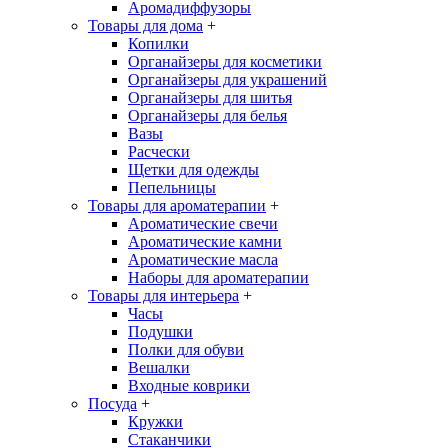
Аромадиффузоры
Товары для дома
+
Копилки
Органайзеры для косметики
Органайзеры для украшений
Органайзеры для шитья
Органайзеры для белья
Вазы
Расчески
Щетки для одежды
Пепельницы
Товары для ароматерапии
+
Ароматические свечи
Ароматические камни
Ароматические масла
Наборы для ароматерапии
Товары для интерьера
+
Часы
Подушки
Полки для обуви
Вешалки
Входные коврики
Посуда
+
Кружки
Стаканчики