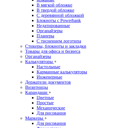
В мягкой обложке
В твердой обложке
С деревянной обложкой
Блокноты с Powerbank
Недатированные
Органайзеры
Планеры
С тиснением логотипа
Стикеры, блокноты и закладки
Товары для офиса и бизнеса
Органайзеры
Калькуляторы
+
Настольные
Карманные калькуляторы
Инженерные
Держатели документов
Визитницы
Карандаши
+
Цветные
Простые
Механические
Для рисования
Маркеры
+
Для рисования