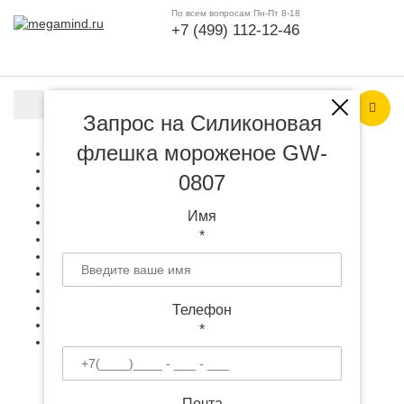
По всем вопросам Пн-Пт 8-18
+7 (499) 112-12-46
Каталог продукции
Запрос на Силиконовая
флешка мороженое GW-
Гаджеты и техника
+
Аксессуары
+
0807
Офис и работа
+
Все для дома
+
Имя
Подарки к праздникам
+
*
Рюкзаки и сумки
+
Одежда, аксессуары
+
Все для выставки
+
Игрушки, антистрессы
+
Инструменты, светильники
+
Телефон
Особое
+
*
Упаковка с логотипом
+
Почта