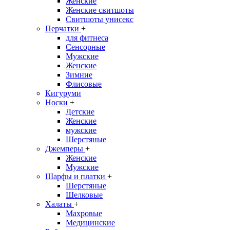
Женские
Женские свитшоты
Свитшоты унисекс
Перчатки
+
для фитнеса
Сенсорные
Мужские
Женские
Зимние
Флисовые
Кигуруми
Носки
+
Детские
Женские
мужские
Шерстяные
Джемперы
+
Женские
Мужские
Шарфы и платки
+
Шерстяные
Шелковые
Халаты
+
Махровые
Медицинские