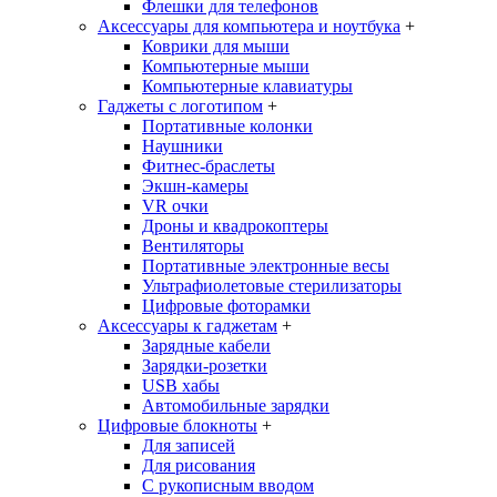
Флешки для телефонов
Аксессуары для компьютера и ноутбука
+
Коврики для мыши
Компьютерные мыши
Компьютерные клавиатуры
Гаджеты с логотипом
+
Портативные колонки
Наушники
Фитнес-браслеты
Экшн-камеры
VR очки
Дроны и квадрокоптеры
Вентиляторы
Портативные электронные весы
Ультрафиолетовые стерилизаторы
Цифровые фоторамки
Аксессуары к гаджетам
+
Зарядные кабели
Зарядки-розетки
USB хабы
Автомобильные зарядки
Цифровые блокноты
+
Для записей
Для рисования
С рукописным вводом