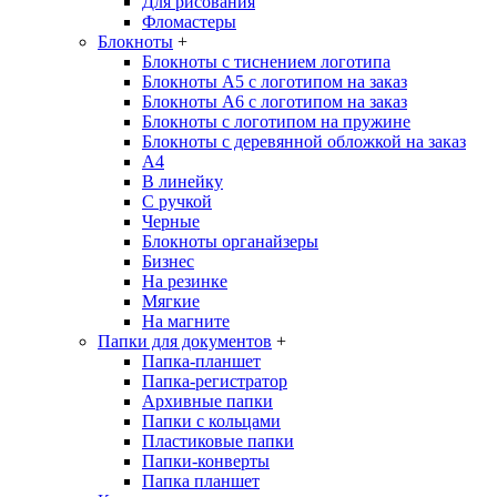
Для рисования
Фломастеры
Блокноты
+
Блокноты с тиснением логотипа
Блокноты А5 с логотипом на заказ
Блокноты А6 с логотипом на заказ
Блокноты с логотипом на пружине
Блокноты с деревянной обложкой на заказ
A4
В линейку
С ручкой
Черные
Блокноты органайзеры
Бизнес
На резинке
Мягкие
На магните
Папки для документов
+
Папка-планшет
Папка-регистратор
Архивные папки
Папки с кольцами
Пластиковые папки
Папки-конверты
Папка планшет