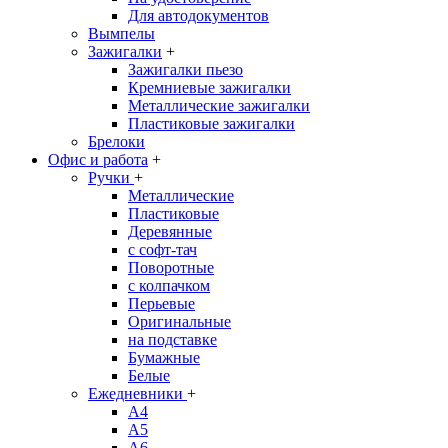
Для автодокументов
Вымпелы
Зажигалки
+
Зажигалки пьезо
Кремниевые зажигалки
Металлические зажигалки
Пластиковые зажигалки
Брелоки
Офис и работа
+
Ручки
+
Металлические
Пластиковые
Деревянные
с софт-тач
Поворотные
с колпачком
Перьевые
Оригинальные
на подставке
Бумажные
Белые
Ежедневники
+
A4
A5
A6