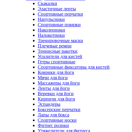
Скакалки
Эластичные ленты
Спортивные перчатки
Напульсники
Спортивные повязки
Наколенники
Налокотники
Тренировочные маски
Плечевые ремни
Теннисные ракетки
Усилители для кистей
Гетры спортивные
Спортивные фиксаторы для кистей
Коврики для йоги
Мячи для йоги
Массажеры для йоги
Ленты для йоги
Веревки для йоги
Кирпичи для йоги
Эспандеры
Боксерские перчатки
Лапы для бокса
Спортивные носки
Фитнес ролики
Утяжелители для фитнеса