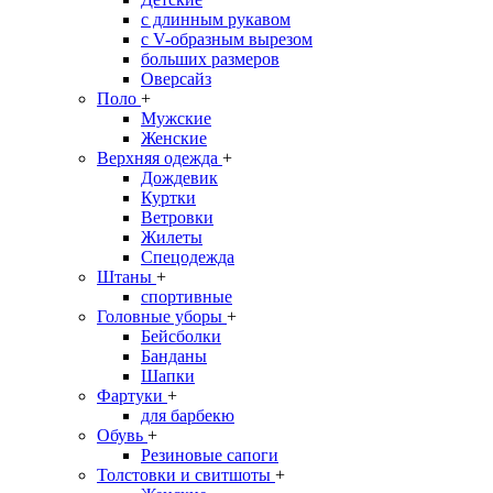
с длинным рукавом
с V-образным вырезом
больших размеров
Оверсайз
Поло
+
Мужские
Женские
Верхняя одежда
+
Дождевик
Куртки
Ветровки
Жилеты
Спецодежда
Штаны
+
спортивные
Головные уборы
+
Бейсболки
Банданы
Шапки
Фартуки
+
для барбекю
Обувь
+
Резиновые сапоги
Толстовки и свитшоты
+