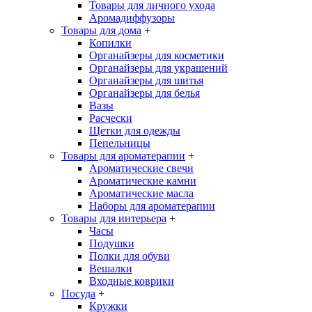
Товары для личного ухода
Аромадиффузоры
Товары для дома
+
Копилки
Органайзеры для косметики
Органайзеры для украшений
Органайзеры для шитья
Органайзеры для белья
Вазы
Расчески
Щетки для одежды
Пепельницы
Товары для ароматерапии
+
Ароматические свечи
Ароматические камни
Ароматические масла
Наборы для ароматерапии
Товары для интерьера
+
Часы
Подушки
Полки для обуви
Вешалки
Входные коврики
Посуда
+
Кружки