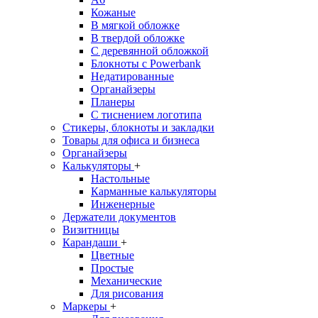
Кожаные
В мягкой обложке
В твердой обложке
С деревянной обложкой
Блокноты с Powerbank
Недатированные
Органайзеры
Планеры
С тиснением логотипа
Стикеры, блокноты и закладки
Товары для офиса и бизнеса
Органайзеры
Калькуляторы
+
Настольные
Карманные калькуляторы
Инженерные
Держатели документов
Визитницы
Карандаши
+
Цветные
Простые
Механические
Для рисования
Маркеры
+