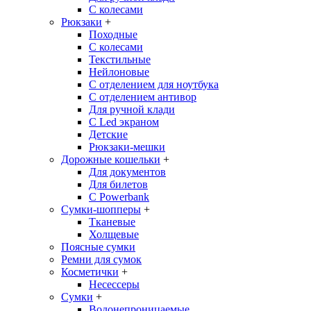
С колесами
Рюкзаки
+
Походные
С колесами
Текстильные
Нейлоновые
С отделением для ноутбука
С отделением антивор
Для ручной клади
С Led экраном
Детские
Рюкзаки-мешки
Дорожные кошельки
+
Для документов
Для билетов
С Powerbank
Сумки-шопперы
+
Тканевые
Холщевые
Поясные сумки
Ремни для сумок
Косметички
+
Несессеры
Сумки
+
Водонепроницаемые