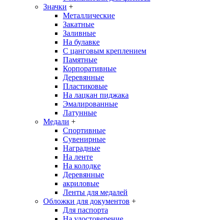
Значки
+
Металлические
Закатные
Заливные
На булавке
С цанговым креплением
Памятные
Корпоративные
Деревянные
Пластиковые
На лацкан пиджака
Эмалированные
Латунные
Медали
+
Спортивные
Сувенирные
Наградные
На ленте
На колодке
Деревянные
акриловые
Ленты для медалей
Обложки для документов
+
Для паспорта
На удостоверение