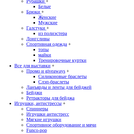
Рубашки
+
Белые
Брюки
+
Женские
Мужские
Галстуки
+
из полиэстера
Лонгсливы
Спортивная одежда
+
топы
майки
Тренировочные куртки
Все для выставки
+
Промо и giveaways
+
Силиконовые браслеты
Cлэп-браслеты
Ланъярды и ленты для бейджей
Бейджи
Ретракторы для бейджа
Игрушки, антистрессы
+
Спиннеры
Игрушки антистресс
Мягкие игрушки
Спортивное оборудование и мячи
Funco-pop