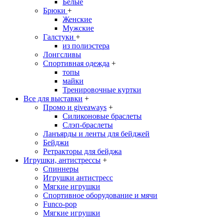
Белые
Брюки
+
Женские
Мужские
Галстуки
+
из полиэстера
Лонгсливы
Спортивная одежда
+
топы
майки
Тренировочные куртки
Все для выставки
+
Промо и giveaways
+
Силиконовые браслеты
Cлэп-браслеты
Ланъярды и ленты для бейджей
Бейджи
Ретракторы для бейджа
Игрушки, антистрессы
+
Спиннеры
Игрушки антистресс
Мягкие игрушки
Спортивное оборудование и мячи
Funco-pop
Мягкие игрушки