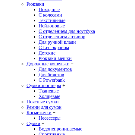
Рюкзаки
+
Походные
С колесами
Текстильные
Нейлоновые
С отделением для ноутбука
С отделением антивор
Для ручной клади
С Led экраном
Детские
Рюкзаки-мешки
Дорожные кошельки
+
Для документов
Для билетов
С Powerbank
Сумки-шопперы
+
Тканевые
Холщевые
Поясные сумки
Ремни для сумок
Косметички
+
Несессеры
Сумки
+
Водонепроницаемые
Спортивные