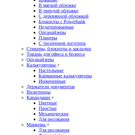
В мягкой обложке
В твердой обложке
С деревянной обложкой
Блокноты с Powerbank
Недатированные
Органайзеры
Планеры
С тиснением логотипа
Стикеры, блокноты и закладки
Товары для офиса и бизнеса
Органайзеры
Калькуляторы
+
Настольные
Карманные калькуляторы
Инженерные
Держатели документов
Визитницы
Карандаши
+
Цветные
Простые
Механические
Для рисования
Маркеры
+
Для рисования