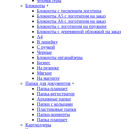
Фломастеры
Блокноты
+
Блокноты с тиснением логотипа
Блокноты А5 с логотипом на заказ
Блокноты А6 с логотипом на заказ
Блокноты с логотипом на пружине
Блокноты с деревянной обложкой на заказ
A4
В линейку
С ручкой
Черные
Блокноты органайзеры
Бизнес
На резинке
Мягкие
На магните
Папки для документов
+
Папка-планшет
Папка-регистратор
Архивные папки
Папки с кольцами
Пластиковые папки
Папки-конверты
Папка планшет
Картхолдеры