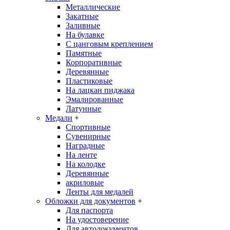
Металлические
Закатные
Заливные
На булавке
С цанговым креплением
Памятные
Корпоративные
Деревянные
Пластиковые
На лацкан пиджака
Эмалированные
Латунные
Медали
+
Спортивные
Сувенирные
Наградные
На ленте
На колодке
Деревянные
акриловые
Ленты для медалей
Обложки для документов
+
Для паспорта
На удостоверение
Для автодокументов