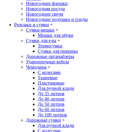
Новогодние флешки
Новогодняя посуда
Новогодние свечи
Новогодние подушки и пледы
Рюкзаки и сумки
+
Сумки-мешки
+
Мешки для обуви
Сумки для еды
+
Термосумки
Сумки для пикника
Дорожные органайзеры
Ударопрочные кейсы
Чемоданы
+
С колесами
Тканевые
Пластиковые
Для ручной клади
До 35 литров
До 40 литров
До 50 литров
До 60 литров
До 100 литров
Дорожные сумки
+
Для ручной клади
С колесами