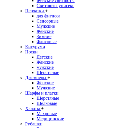
Женские свитшоты
Свитшоты унисекс
Перчатки
+
для фитнеса
Сенсорные
Мужские
Женские
Зимние
Флисовые
Кигуруми
Носки
+
Детские
Женские
мужские
Шерстяные
Джемперы
+
Женские
Мужские
Шарфы и платки
+
Шерстяные
Шелковые
Халаты
+
Махровые
Медицинские
Рубашки
+