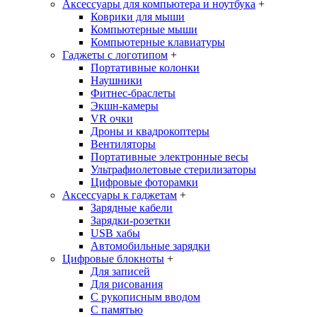
Аксессуары для компьютера и ноутбука
+
Коврики для мыши
Компьютерные мыши
Компьютерные клавиатуры
Гаджеты с логотипом
+
Портативные колонки
Наушники
Фитнес-браслеты
Экшн-камеры
VR очки
Дроны и квадрокоптеры
Вентиляторы
Портативные электронные весы
Ультрафиолетовые стерилизаторы
Цифровые фоторамки
Аксессуары к гаджетам
+
Зарядные кабели
Зарядки-розетки
USB хабы
Автомобильные зарядки
Цифровые блокноты
+
Для записей
Для рисования
С рукописным вводом
С памятью