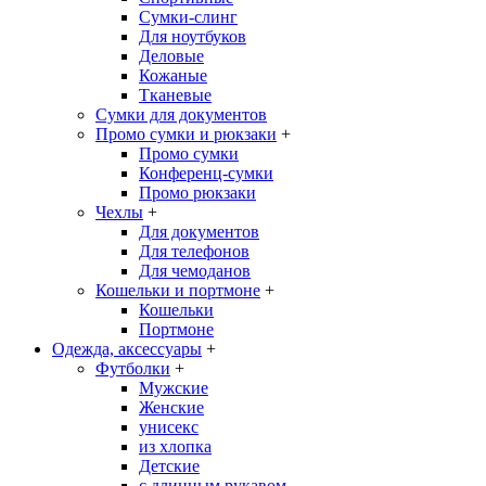
Сумки-слинг
Для ноутбуков
Деловые
Кожаные
Тканевые
Сумки для документов
Промо сумки и рюкзаки
+
Промо сумки
Конференц-сумки
Промо рюкзаки
Чехлы
+
Для документов
Для телефонов
Для чемоданов
Кошельки и портмоне
+
Кошельки
Портмоне
Одежда, аксессуары
+
Футболки
+
Мужские
Женские
унисекс
из хлопка
Детские
с длинным рукавом