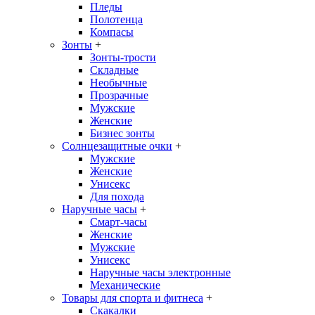
Пледы
Полотенца
Компасы
Зонты
+
Зонты-трости
Складные
Необычные
Прозрачные
Мужские
Женские
Бизнес зонты
Солнцезащитные очки
+
Мужские
Женские
Унисекс
Для похода
Наручные часы
+
Смарт-часы
Женские
Мужские
Унисекс
Наручные часы электронные
Механические
Товары для спорта и фитнеса
+
Скакалки