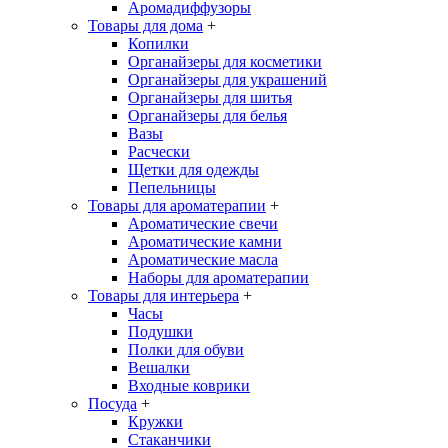
Аромадиффузоры
Товары для дома
+
Копилки
Органайзеры для косметики
Органайзеры для украшений
Органайзеры для шитья
Органайзеры для белья
Вазы
Расчески
Щетки для одежды
Пепельницы
Товары для ароматерапии
+
Ароматические свечи
Ароматические камни
Ароматические масла
Наборы для ароматерапии
Товары для интерьера
+
Часы
Подушки
Полки для обуви
Вешалки
Входные коврики
Посуда
+
Кружки
Стаканчики