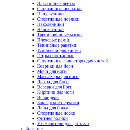
Эластичные ленты
Спортивные перчатки
Напульсники
Спортивные повязки
Наколенники
Налокотники
Тренировочные маски
Плечевые ремни
Теннисные ракетки
Усилители для кистей
Гетры спортивные
Спортивные фиксаторы для кистей
Коврики для йоги
Мячи для йоги
Массажеры для йоги
Ленты для йоги
Веревки для йоги
Кирпичи для йоги
Эспандеры
Боксерские перчатки
Лапы для бокса
Спортивные носки
Фитнес ролики
Утяжелители для фитнеса
Значки
+