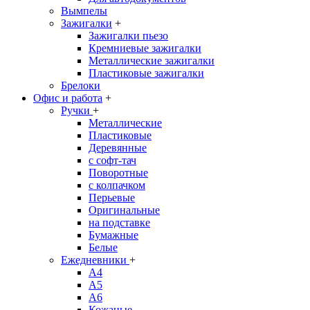
Вымпелы
Зажигалки
+
Зажигалки пьезо
Кремниевые зажигалки
Металлические зажигалки
Пластиковые зажигалки
Брелоки
Офис и работа
+
Ручки
+
Металлические
Пластиковые
Деревянные
с софт-тач
Поворотные
с колпачком
Перьевые
Оригинальные
на подставке
Бумажные
Белые
Ежедневники
+
A4
A5
A6
Кожаные