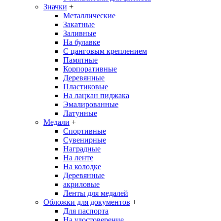
Значки
+
Металлические
Закатные
Заливные
На булавке
С цанговым креплением
Памятные
Корпоративные
Деревянные
Пластиковые
На лацкан пиджака
Эмалированные
Латунные
Медали
+
Спортивные
Сувенирные
Наградные
На ленте
На колодке
Деревянные
акриловые
Ленты для медалей
Обложки для документов
+
Для паспорта
На удостоверение