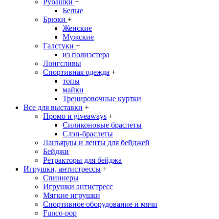
Рубашки
+
Белые
Брюки
+
Женские
Мужские
Галстуки
+
из полиэстера
Лонгсливы
Спортивная одежда
+
топы
майки
Тренировочные куртки
Все для выставки
+
Промо и giveaways
+
Силиконовые браслеты
Cлэп-браслеты
Ланъярды и ленты для бейджей
Бейджи
Ретракторы для бейджа
Игрушки, антистрессы
+
Спиннеры
Игрушки антистресс
Мягкие игрушки
Спортивное оборудование и мячи
Funco-pop