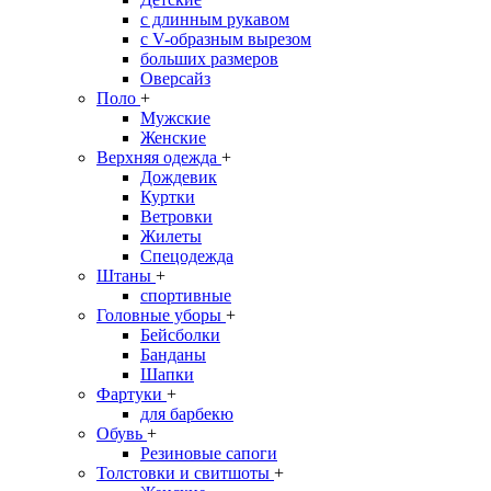
с длинным рукавом
с V-образным вырезом
больших размеров
Оверсайз
Поло
+
Мужские
Женские
Верхняя одежда
+
Дождевик
Куртки
Ветровки
Жилеты
Спецодежда
Штаны
+
спортивные
Головные уборы
+
Бейсболки
Банданы
Шапки
Фартуки
+
для барбекю
Обувь
+
Резиновые сапоги
Толстовки и свитшоты
+