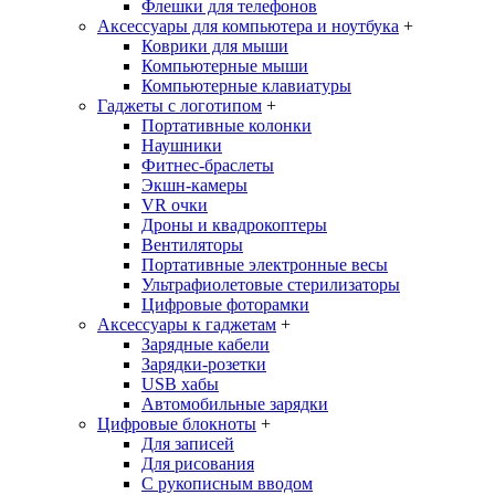
Флешки для телефонов
Аксессуары для компьютера и ноутбука
+
Коврики для мыши
Компьютерные мыши
Компьютерные клавиатуры
Гаджеты с логотипом
+
Портативные колонки
Наушники
Фитнес-браслеты
Экшн-камеры
VR очки
Дроны и квадрокоптеры
Вентиляторы
Портативные электронные весы
Ультрафиолетовые стерилизаторы
Цифровые фоторамки
Аксессуары к гаджетам
+
Зарядные кабели
Зарядки-розетки
USB хабы
Автомобильные зарядки
Цифровые блокноты
+
Для записей
Для рисования
С рукописным вводом