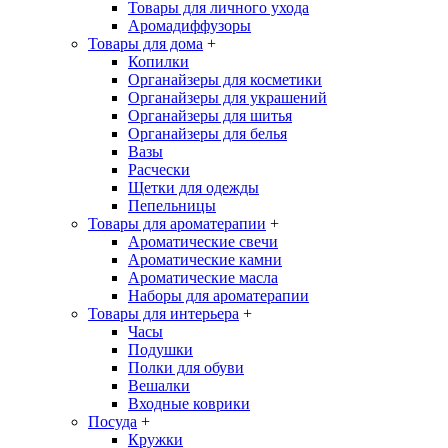
Товары для личного ухода
Аромадиффузоры
Товары для дома
+
Копилки
Органайзеры для косметики
Органайзеры для украшений
Органайзеры для шитья
Органайзеры для белья
Вазы
Расчески
Щетки для одежды
Пепельницы
Товары для ароматерапии
+
Ароматические свечи
Ароматические камни
Ароматические масла
Наборы для ароматерапии
Товары для интерьера
+
Часы
Подушки
Полки для обуви
Вешалки
Входные коврики
Посуда
+
Кружки