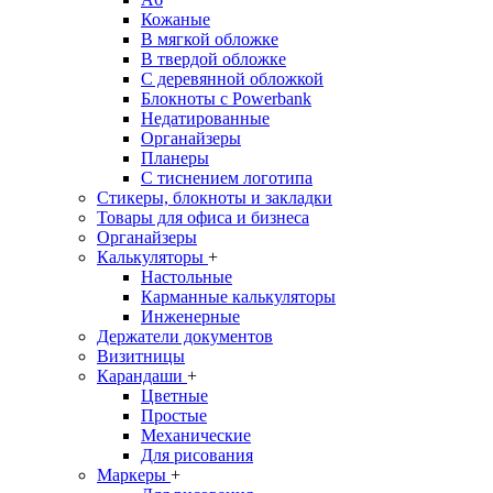
Кожаные
В мягкой обложке
В твердой обложке
С деревянной обложкой
Блокноты с Powerbank
Недатированные
Органайзеры
Планеры
С тиснением логотипа
Стикеры, блокноты и закладки
Товары для офиса и бизнеса
Органайзеры
Калькуляторы
+
Настольные
Карманные калькуляторы
Инженерные
Держатели документов
Визитницы
Карандаши
+
Цветные
Простые
Механические
Для рисования
Маркеры
+