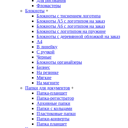
Для рисования
Фломастеры
Блокноты
+
Блокноты с тиснением логотипа
Блокноты А5 с логотипом на заказ
Блокноты А6 с логотипом на заказ
Блокноты с логотипом на пружине
Блокноты с деревянной обложкой на заказ
A4
В линейку
С ручкой
Черные
Блокноты органайзеры
Бизнес
На резинке
Мягкие
На магните
Папки для документов
+
Папка-планшет
Папка-регистратор
Архивные папки
Папки с кольцами
Пластиковые папки
Папки-конверты
Папка планшет