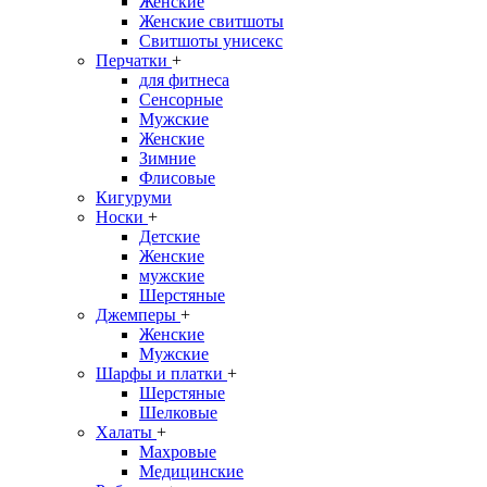
Женские
Женские свитшоты
Свитшоты унисекс
Перчатки
+
для фитнеса
Сенсорные
Мужские
Женские
Зимние
Флисовые
Кигуруми
Носки
+
Детские
Женские
мужские
Шерстяные
Джемперы
+
Женские
Мужские
Шарфы и платки
+
Шерстяные
Шелковые
Халаты
+
Махровые
Медицинские