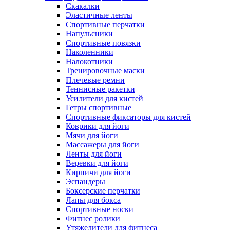
Скакалки
Эластичные ленты
Спортивные перчатки
Напульсники
Спортивные повязки
Наколенники
Налокотники
Тренировочные маски
Плечевые ремни
Теннисные ракетки
Усилители для кистей
Гетры спортивные
Спортивные фиксаторы для кистей
Коврики для йоги
Мячи для йоги
Массажеры для йоги
Ленты для йоги
Веревки для йоги
Кирпичи для йоги
Эспандеры
Боксерские перчатки
Лапы для бокса
Спортивные носки
Фитнес ролики
Утяжелители для фитнеса