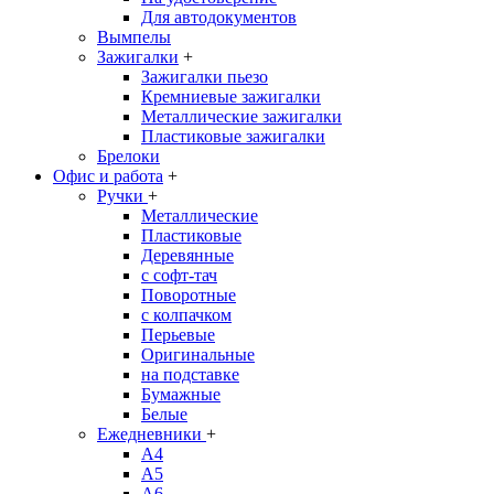
Для автодокументов
Вымпелы
Зажигалки
+
Зажигалки пьезо
Кремниевые зажигалки
Металлические зажигалки
Пластиковые зажигалки
Брелоки
Офис и работа
+
Ручки
+
Металлические
Пластиковые
Деревянные
с софт-тач
Поворотные
с колпачком
Перьевые
Оригинальные
на подставке
Бумажные
Белые
Ежедневники
+
A4
A5
A6