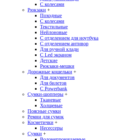
С колесами
Рюкзаки
+
Походные
С колесами
Текстильные
Нейлоновые
С отделением для ноутбука
С отделением антивор
Для ручной клади
С Led экраном
Детские
Рюкзаки-мешки
Дорожные кошельки
+
Для документов
Для билетов
С Powerbank
Сумки-шопперы
+
Тканевые
Холщевые
Поясные сумки
Ремни для сумок
Косметички
+
Несессеры
Сумки
+
Водонепроницаемые