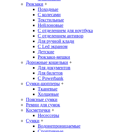
Рюкзаки
+
Походные
С колесами
Текстильные
Нейлоновые
С отделением для ноутбука
С отделением антивор
Для ручной клади
С Led экраном
Детские
Рюкзаки-мешки
Дорожные кошельки
+
Для документов
Для билетов
С Powerbank
Сумки-шопперы
+
Тканевые
Холщевые
Поясные сумки
Ремни для сумок
Косметички
+
Несессеры
Сумки
+
Водонепроницаемые
Спортивные