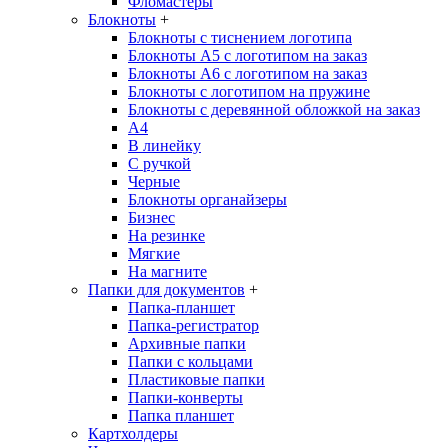
Фломастеры
Блокноты
+
Блокноты с тиснением логотипа
Блокноты А5 с логотипом на заказ
Блокноты А6 с логотипом на заказ
Блокноты с логотипом на пружине
Блокноты с деревянной обложкой на заказ
A4
В линейку
С ручкой
Черные
Блокноты органайзеры
Бизнес
На резинке
Мягкие
На магните
Папки для документов
+
Папка-планшет
Папка-регистратор
Архивные папки
Папки с кольцами
Пластиковые папки
Папки-конверты
Папка планшет
Картхолдеры