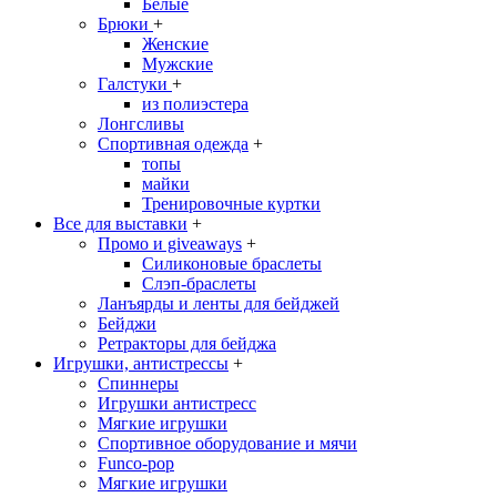
Белые
Брюки
+
Женские
Мужские
Галстуки
+
из полиэстера
Лонгсливы
Спортивная одежда
+
топы
майки
Тренировочные куртки
Все для выставки
+
Промо и giveaways
+
Силиконовые браслеты
Cлэп-браслеты
Ланъярды и ленты для бейджей
Бейджи
Ретракторы для бейджа
Игрушки, антистрессы
+
Спиннеры
Игрушки антистресс
Мягкие игрушки
Спортивное оборудование и мячи
Funco-pop
Мягкие игрушки