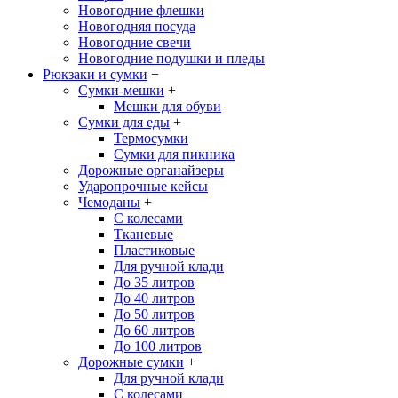
Новогодние флешки
Новогодняя посуда
Новогодние свечи
Новогодние подушки и пледы
Рюкзаки и сумки
+
Сумки-мешки
+
Мешки для обуви
Сумки для еды
+
Термосумки
Сумки для пикника
Дорожные органайзеры
Ударопрочные кейсы
Чемоданы
+
С колесами
Тканевые
Пластиковые
Для ручной клади
До 35 литров
До 40 литров
До 50 литров
До 60 литров
До 100 литров
Дорожные сумки
+
Для ручной клади
С колесами