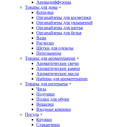
Аромадиффузоры
Товары для дома
+
Копилки
Органайзеры для косметики
Органайзеры для украшений
Органайзеры для шитья
Органайзеры для белья
Вазы
Расчески
Щетки для одежды
Пепельницы
Товары для ароматерапии
+
Ароматические свечи
Ароматические камни
Ароматические масла
Наборы для ароматерапии
Товары для интерьера
+
Часы
Подушки
Полки для обуви
Вешалки
Входные коврики
Посуда
+
Кружки
Стаканчики