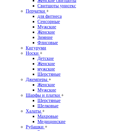
Женские свитшоты
Свитшоты унисекс
Перчатки
+
для фитнеса
Сенсорные
Мужские
Женские
Зимние
Флисовые
Кигуруми
Носки
+
Детские
Женские
мужские
Шерстяные
Джемперы
+
Женские
Мужские
Шарфы и платки
+
Шерстяные
Шелковые
Халаты
+
Махровые
Медицинские
Рубашки
+