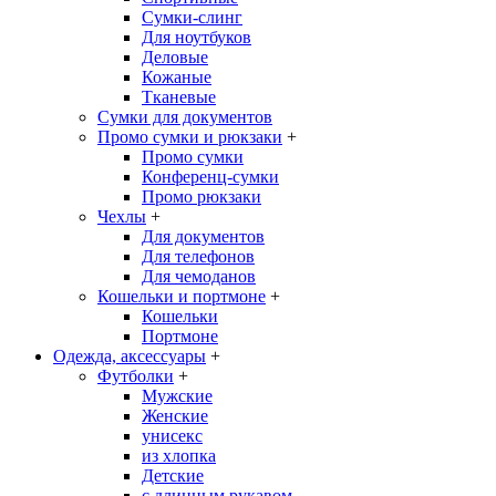
Сумки-слинг
Для ноутбуков
Деловые
Кожаные
Тканевые
Сумки для документов
Промо сумки и рюкзаки
+
Промо сумки
Конференц-сумки
Промо рюкзаки
Чехлы
+
Для документов
Для телефонов
Для чемоданов
Кошельки и портмоне
+
Кошельки
Портмоне
Одежда, аксессуары
+
Футболки
+
Мужские
Женские
унисекс
из хлопка
Детские
с длинным рукавом