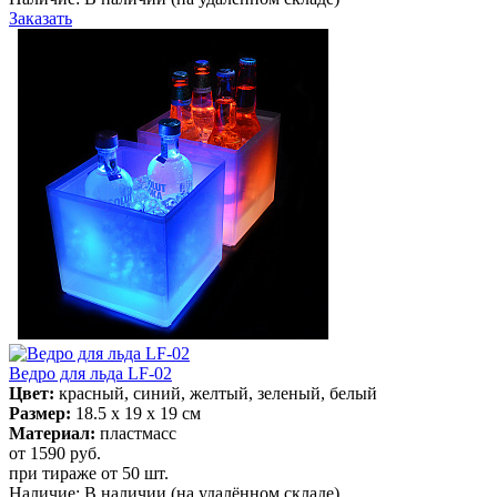
Заказать
Ведро для льда LF-02
Цвет:
красный, синий, желтый, зеленый, белый
Размер:
18.5 х 19 х 19 см
Материал:
пластмасс
от 1590
руб.
при тираже от
50 шт.
Наличие:
В наличии
(на удалённом складе)