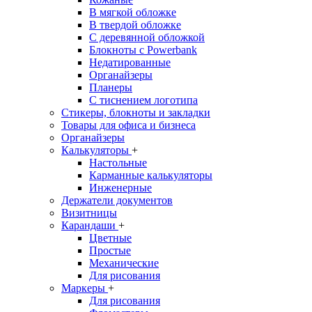
В мягкой обложке
В твердой обложке
С деревянной обложкой
Блокноты с Powerbank
Недатированные
Органайзеры
Планеры
С тиснением логотипа
Стикеры, блокноты и закладки
Товары для офиса и бизнеса
Органайзеры
Калькуляторы
+
Настольные
Карманные калькуляторы
Инженерные
Держатели документов
Визитницы
Карандаши
+
Цветные
Простые
Механические
Для рисования
Маркеры
+
Для рисования