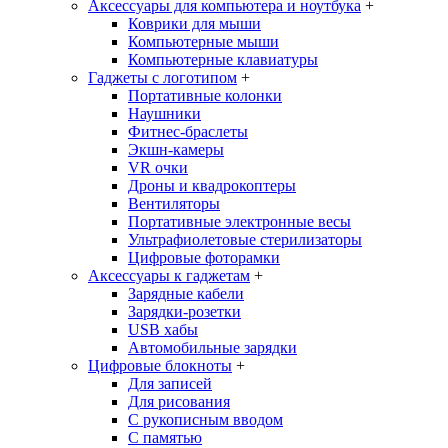
Аксессуары для компьютера и ноутбука
+
Коврики для мыши
Компьютерные мыши
Компьютерные клавиатуры
Гаджеты с логотипом
+
Портативные колонки
Наушники
Фитнес-браслеты
Экшн-камеры
VR очки
Дроны и квадрокоптеры
Вентиляторы
Портативные электронные весы
Ультрафиолетовые стерилизаторы
Цифровые фоторамки
Аксессуары к гаджетам
+
Зарядные кабели
Зарядки-розетки
USB хабы
Автомобильные зарядки
Цифровые блокноты
+
Для записей
Для рисования
С рукописным вводом
С памятью