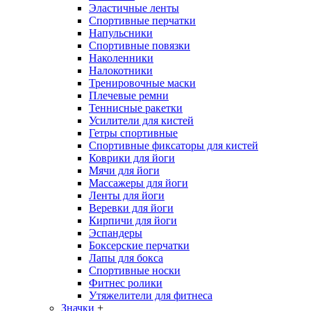
Эластичные ленты
Спортивные перчатки
Напульсники
Спортивные повязки
Наколенники
Налокотники
Тренировочные маски
Плечевые ремни
Теннисные ракетки
Усилители для кистей
Гетры спортивные
Спортивные фиксаторы для кистей
Коврики для йоги
Мячи для йоги
Массажеры для йоги
Ленты для йоги
Веревки для йоги
Кирпичи для йоги
Эспандеры
Боксерские перчатки
Лапы для бокса
Спортивные носки
Фитнес ролики
Утяжелители для фитнеса
Значки
+