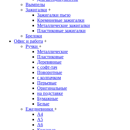
Вымпелы
Зажигалки
+
Зажигалки пьезо
Кремниевые зажигалки
Металлические зажигалки
Пластиковые зажигалки
Брелоки
Офис и работа
+
Ручки
+
Металлические
Пластиковые
Деревянные
с софт-тач
Поворотные
с колпачком
Перьевые
Оригинальные
на подставке
Бумажные
Белые
Ежедневники
+
A4
A5
A6
Кожаные