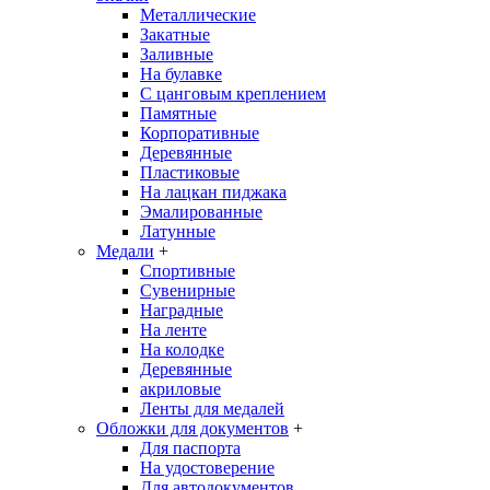
Металлические
Закатные
Заливные
На булавке
С цанговым креплением
Памятные
Корпоративные
Деревянные
Пластиковые
На лацкан пиджака
Эмалированные
Латунные
Медали
+
Спортивные
Сувенирные
Наградные
На ленте
На колодке
Деревянные
акриловые
Ленты для медалей
Обложки для документов
+
Для паспорта
На удостоверение
Для автодокументов