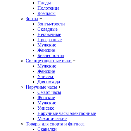
Пледы
Полотенца
Компасы
Зонты
+
Зонты-трости
Складные
Необычные
Прозрачные
Мужские
Женские
Бизнес зонты
Солнцезащитные очки
+
Мужские
Женские
Унисекс
Для похода
Наручные часы
+
Смарт-часы
Женские
Мужские
Унисекс
Наручные часы электронные
Механические
Товары для спорта и фитнеса
+
Скакалки