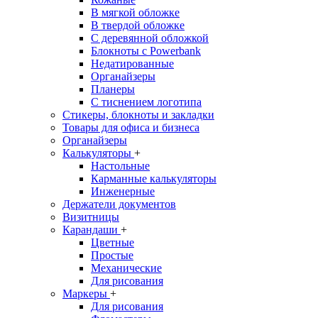
В мягкой обложке
В твердой обложке
С деревянной обложкой
Блокноты с Powerbank
Недатированные
Органайзеры
Планеры
С тиснением логотипа
Стикеры, блокноты и закладки
Товары для офиса и бизнеса
Органайзеры
Калькуляторы
+
Настольные
Карманные калькуляторы
Инженерные
Держатели документов
Визитницы
Карандаши
+
Цветные
Простые
Механические
Для рисования
Маркеры
+
Для рисования