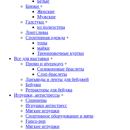
Белые
Брюки
+
Женские
Мужские
Галстуки
+
из полиэстера
Лонгсливы
Спортивная одежда
+
топы
майки
Тренировочные куртки
Все для выставки
+
Промо и giveaways
+
Силиконовые браслеты
Cлэп-браслеты
Ланъярды и ленты для бейджей
Бейджи
Ретракторы для бейджа
Игрушки, антистрессы
+
Спиннеры
Игрушки антистресс
Мягкие игрушки
Спортивное оборудование и мячи
Funco-pop
Мягкие игрушки