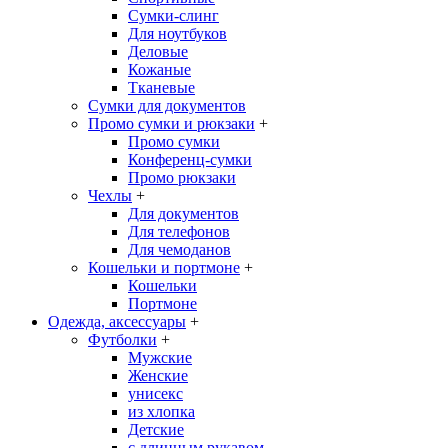
Сумки-слинг
Для ноутбуков
Деловые
Кожаные
Тканевые
Сумки для документов
Промо сумки и рюкзаки
+
Промо сумки
Конференц-сумки
Промо рюкзаки
Чехлы
+
Для документов
Для телефонов
Для чемоданов
Кошельки и портмоне
+
Кошельки
Портмоне
Одежда, аксессуары
+
Футболки
+
Мужские
Женские
унисекс
из хлопка
Детские
с длинным рукавом