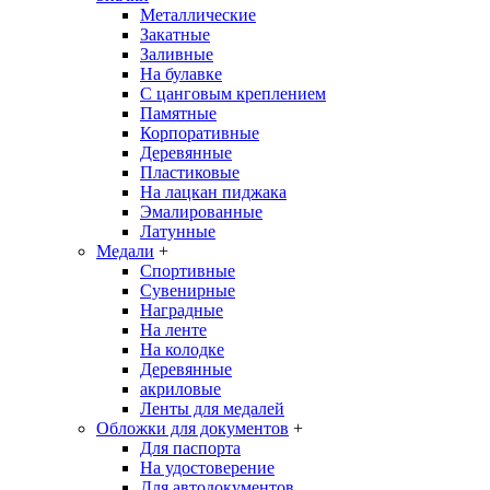
Металлические
Закатные
Заливные
На булавке
С цанговым креплением
Памятные
Корпоративные
Деревянные
Пластиковые
На лацкан пиджака
Эмалированные
Латунные
Медали
+
Спортивные
Сувенирные
Наградные
На ленте
На колодке
Деревянные
акриловые
Ленты для медалей
Обложки для документов
+
Для паспорта
На удостоверение
Для автодокументов