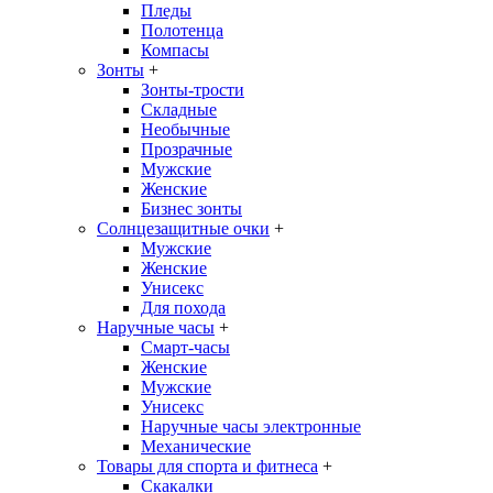
Пледы
Полотенца
Компасы
Зонты
+
Зонты-трости
Складные
Необычные
Прозрачные
Мужские
Женские
Бизнес зонты
Солнцезащитные очки
+
Мужские
Женские
Унисекс
Для похода
Наручные часы
+
Смарт-часы
Женские
Мужские
Унисекс
Наручные часы электронные
Механические
Товары для спорта и фитнеса
+
Скакалки