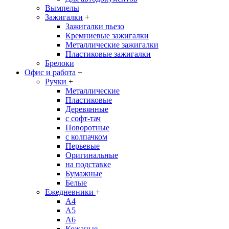
Вымпелы
Зажигалки
+
Зажигалки пьезо
Кремниевые зажигалки
Металлические зажигалки
Пластиковые зажигалки
Брелоки
Офис и работа
+
Ручки
+
Металлические
Пластиковые
Деревянные
с софт-тач
Поворотные
с колпачком
Перьевые
Оригинальные
на подставке
Бумажные
Белые
Ежедневники
+
A4
A5
A6
Кожаные