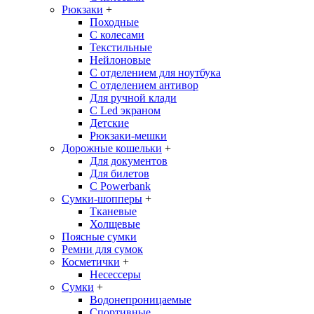
Рюкзаки
+
Походные
С колесами
Текстильные
Нейлоновые
С отделением для ноутбука
С отделением антивор
Для ручной клади
С Led экраном
Детские
Рюкзаки-мешки
Дорожные кошельки
+
Для документов
Для билетов
С Powerbank
Сумки-шопперы
+
Тканевые
Холщевые
Поясные сумки
Ремни для сумок
Косметички
+
Несессеры
Сумки
+
Водонепроницаемые
Спортивные