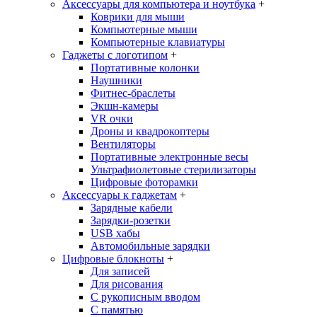
Аксессуары для компьютера и ноутбука
+
Коврики для мыши
Компьютерные мыши
Компьютерные клавиатуры
Гаджеты с логотипом
+
Портативные колонки
Наушники
Фитнес-браслеты
Экшн-камеры
VR очки
Дроны и квадрокоптеры
Вентиляторы
Портативные электронные весы
Ультрафиолетовые стерилизаторы
Цифровые фоторамки
Аксессуары к гаджетам
+
Зарядные кабели
Зарядки-розетки
USB хабы
Автомобильные зарядки
Цифровые блокноты
+
Для записей
Для рисования
С рукописным вводом
С памятью