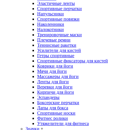
Эластичные ленты
Спортивные перчатки
Напульсники
Спортивные повязки
Наколенники
Налокотники
Тренировочные маски
Плечевые ремни
Теннисные ракетки
Усилители для кистей
Гетры спортивные
Спортивные фиксаторы для кистей
Коврики для йоги
Мячи для йоги
Массажеры для йоги
Ленты для йоги
Веревки для йоги
Кирпичи для йоги
Эспандеры
Боксерские перчатки
Лапы для бокса
Спортивные носки
Фитнес ролики
Утяжелители для фитнеса
Значки
+