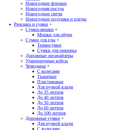
Новогодние флешки
Новогодняя посуда
Новогодние свечи
Новогодние подушки и пледы
Рюкзаки и сумки
+
Сумки-мешки
+
Мешки для обуви
Сумки для еды
+
Термосумки
Сумки для пикника
Дорожные органайзеры
Ударопрочные кейсы
Чемоданы
+
С колесами
Тканевые
Пластиковые
Для ручной клади
До 35 литров
До 40 литров
До 50 литров
До 60 литров
До 100 литров
Дорожные сумки
+
Для ручной клади
С колесами