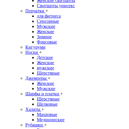
Женские свитшоты
Свитшоты унисекс
Перчатки
+
для фитнеса
Сенсорные
Мужские
Женские
Зимние
Флисовые
Кигуруми
Носки
+
Детские
Женские
мужские
Шерстяные
Джемперы
+
Женские
Мужские
Шарфы и платки
+
Шерстяные
Шелковые
Халаты
+
Махровые
Медицинские
Рубашки
+