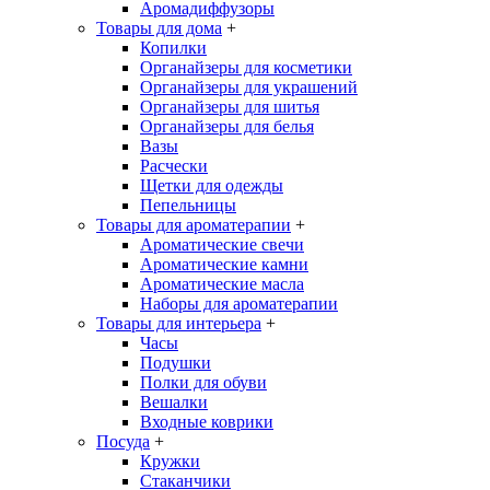
Аромадиффузоры
Товары для дома
+
Копилки
Органайзеры для косметики
Органайзеры для украшений
Органайзеры для шитья
Органайзеры для белья
Вазы
Расчески
Щетки для одежды
Пепельницы
Товары для ароматерапии
+
Ароматические свечи
Ароматические камни
Ароматические масла
Наборы для ароматерапии
Товары для интерьера
+
Часы
Подушки
Полки для обуви
Вешалки
Входные коврики
Посуда
+
Кружки
Стаканчики