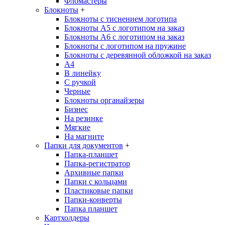
Фломастеры
Блокноты
+
Блокноты с тиснением логотипа
Блокноты А5 с логотипом на заказ
Блокноты А6 с логотипом на заказ
Блокноты с логотипом на пружине
Блокноты с деревянной обложкой на заказ
A4
В линейку
С ручкой
Черные
Блокноты органайзеры
Бизнес
На резинке
Мягкие
На магните
Папки для документов
+
Папка-планшет
Папка-регистратор
Архивные папки
Папки с кольцами
Пластиковые папки
Папки-конверты
Папка планшет
Картхолдеры