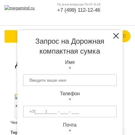
По всем вопросам Пн-Пт 8-18
+7 (499) 112-12-46
Каталог продукции
Запрос на Дорожная
компактная сумка
Дорожная компактная
Имя
*
сумка с логотипом
Телефон
*
Чем больше тираж, тем ниже цена за штуку:
Почта
*
Тираж
10
50
100
100+