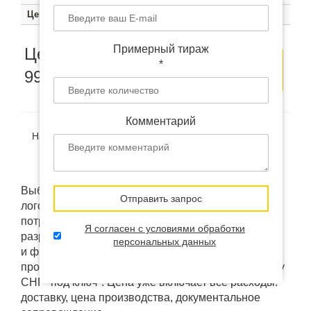
Цена
1090 руб.
1040 руб.
990 руб.
Цена по запросу
Примерный тираж
Цена от
Оставить
Заказать
*
990
руб.
заявку
образец
Комментарий
Наличие:
В наличии
(на удалённом складе в Китае)
Доставка:
от 12 дней
Выбранный товар "Дорожная компактная сумка с
Отправить запрос
логотипом" мы можем изменить под ваши
потребности: брендировать, кастомизировать или
Я согласен с условиями обработки
разработать "под ключ". Использовать ваш дизайн
персональных данных
и фирменные коробки напрямую у фабрик
производителей. А так же доставить в любую точку
СНГ "под ключ". Цена уже включает все расходы:
доставку, цена производства, документальное