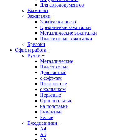
Для автодокументов
Вымпелы
Зажигалки
+
Зажигалки пьезо
Кремниевые зажигалки
Металлические зажигалки
Пластиковые зажигалки
Брелоки
Офис и работа
+
Ручки
+
Металлические
Пластиковые
Деревянные
с софт-тач
Поворотные
с колпачком
Перьевые
Оригинальные
на подставке
Бумажные
Белые
Ежедневники
+
A4
A5
A6