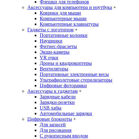
Флешки для телефонов
Аксессуары для компьютера и ноутбука
+
Коврики для мыши
Компьютерные мыши
Компьютерные клавиатуры
Гаджеты с логотипом
+
Портативные колонки
Наушники
Фитнес-браслеты
Экшн-камеры
VR очки
Дроны и квадрокоптеры
Вентиляторы
Портативные электронные весы
Ультрафиолетовые стерилизаторы
Цифровые фоторамки
Аксессуары к гаджетам
+
Зарядные кабели
Зарядки-розетки
USB хабы
Автомобильные зарядки
Цифровые блокноты
+
Для записей
Для рисования
С рукописным вводом