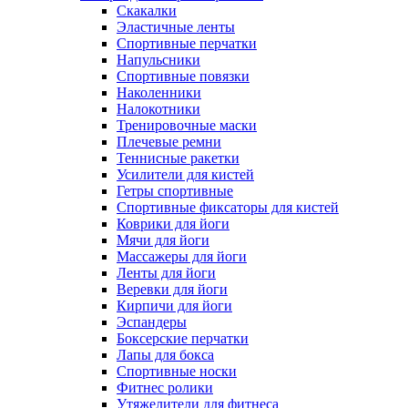
Скакалки
Эластичные ленты
Спортивные перчатки
Напульсники
Спортивные повязки
Наколенники
Налокотники
Тренировочные маски
Плечевые ремни
Теннисные ракетки
Усилители для кистей
Гетры спортивные
Спортивные фиксаторы для кистей
Коврики для йоги
Мячи для йоги
Массажеры для йоги
Ленты для йоги
Веревки для йоги
Кирпичи для йоги
Эспандеры
Боксерские перчатки
Лапы для бокса
Спортивные носки
Фитнес ролики
Утяжелители для фитнеса