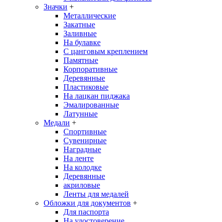
Значки
+
Металлические
Закатные
Заливные
На булавке
С цанговым креплением
Памятные
Корпоративные
Деревянные
Пластиковые
На лацкан пиджака
Эмалированные
Латунные
Медали
+
Спортивные
Сувенирные
Наградные
На ленте
На колодке
Деревянные
акриловые
Ленты для медалей
Обложки для документов
+
Для паспорта
На удостоверение